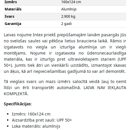
Izmērs
160x124 cm
Materiāls
Alumīnijs
Svars
2.900 kg
Garantija
2 gadi
Laivas nojume Intex priekš piepūšamajām laivām pasargās Jūs
no svelošas saules vai pēkšņa lietus brauciena laikā. Rāmis ir
izgatavots no viegla un izturīga alumīnija un ir viegli
montējams. Nojume ir izgatavota no ūdensnecaurlaidīga
materiāla, kas ir izturīgs pret ultravioletajiem stariem (UPF
50+). Jumts tiek ātri un vienkārši uzstādīts, izmantojot skavas
un āķus, kā arī nepieciešamības gadījumā to var arī demontēt.
Tā vieglais svars un mazs izmērs salocītā veidā ļauj to ņemt
līdzi un ērti transportēt automašīnā. LAIVA NAV IEKĻAUTA
KOMPLEKTĀ.
Specifikācijas
:
Izmērs: 160x124 cm
Aizsardzība pret sauli: UPF 50+
Loka materiāls: alumīnijs