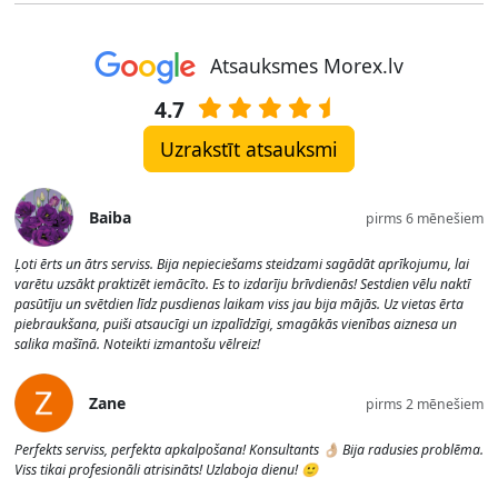
Atsauksmes Morex.lv
4.7
Uzrakstīt atsauksmi
Baiba
pirms 6 mēnešiem
Ļoti ērts un ātrs serviss. Bija nepieciešams steidzami sagādāt aprīkojumu, lai
varētu uzsākt praktizēt iemācīto. Es to izdarīju brīvdienās! Sestdien vēlu naktī
pasūtīju un svētdien līdz pusdienas laikam viss jau bija mājās. Uz vietas ērta
piebraukšana, puiši atsaucīgi un izpalīdzīgi, smagākās vienības aiznesa un
salika mašīnā. Noteikti izmantošu vēlreiz!
Zane
pirms 2 mēnešiem
Perfekts serviss, perfekta apkalpošana! Konsultants 👌🏼 Bija radusies problēma.
Viss tikai profesionāli atrisināts! Uzlaboja dienu! 🙂