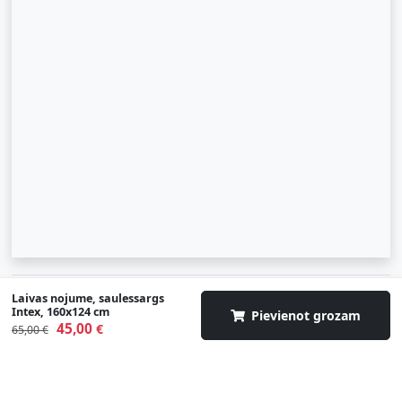
© 2007-2026 SIA "Zinva" | Morex.lv
Laivas nojume, saulessargs
Intex, 160x124 cm
Pievienot grozam
45,00
Uz augšu
€
65,00 €