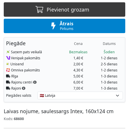
Pievienot grozam
Ātrais
Pirkums
Piegāde
Cena
Datums
Saņem pats veikalā
Bezmaksas
Šodien
Venipak pakomāts
1,40 €
1-2 dienas
Unisend
2,00 €
2-5 dienas
Omniva pakomāts
4,30 €
1-2 dienas
Rīga
5,00 €
1-3 dienas
Rajonu centri
6,00 €
1-3 dienas
Rajoni
7,00 €
1-3 dienas
Piegādes valsts
Laivas nojume, saulessargs Intex, 160x124 cm
Kods:
68600