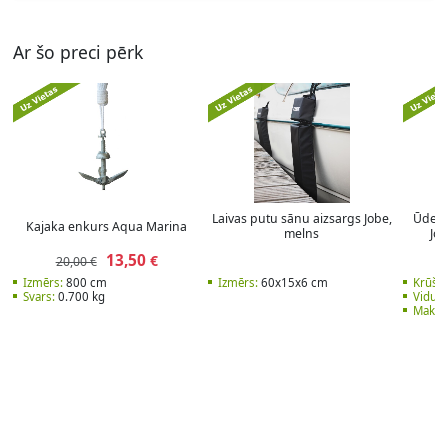
Ar šo preci pērk
Laivas putu sānu aizsargs Jobe,
Ūdens
Kajaka enkurs Aqua Marina
melns
Job
13,50
€
20,00 €
Izmērs:
800 cm
Izmērs:
60x15x6 cm
Krūšu
Svars:
0.700 kg
Vidukļ
Maks. 