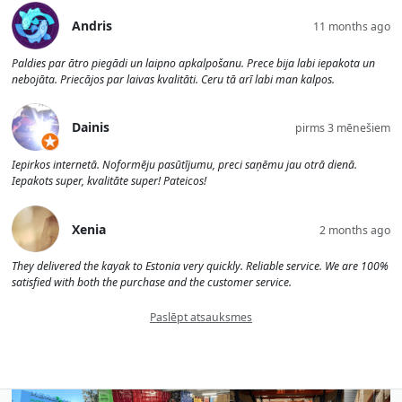
Andris
11 months ago
Paldies par ātro piegādi un laipno apkalpošanu. Prece bija labi iepakota un
nebojāta. Priecājos par laivas kvalitāti. Ceru tā arī labi man kalpos.
Dainis
pirms 3 mēnešiem
Iepirkos internetā. Noformēju pasūtījumu, preci saņēmu jau otrā dienā.
Iepakots super, kvalitāte super! Pateicos!
Xenia
2 months ago
They delivered the kayak to Estonia very quickly. Reliable service. We are 100%
satisfied with both the purchase and the customer service.
Paslēpt atsauksmes