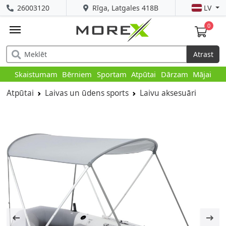
26003120
Rīga, Latgales 418B
LV
0
Atrast
Skaistumam
Bērniem
Sportam
Atpūtai
Dārzam
Mājai
Atpūtai
Laivas un ūdens sports
Laivu aksesuāri