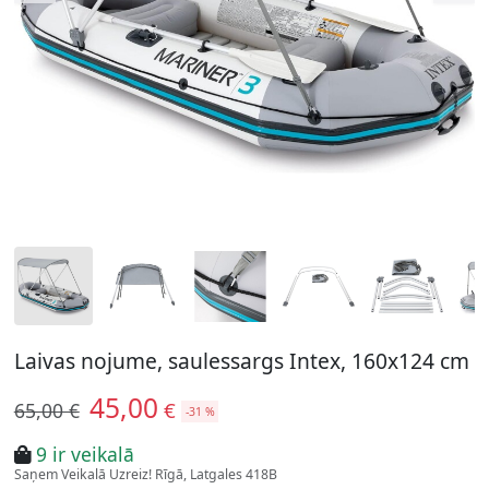
Laivas nojume, saulessargs Intex, 160x124 cm
45,00
€
65,00 €
-31 %
9 ir veikalā
Saņem Veikalā Uzreiz! Rīgā, Latgales 418B