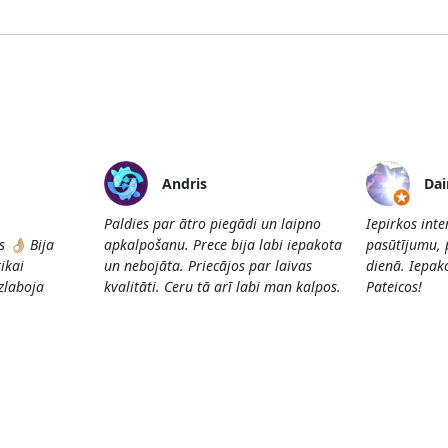
Andris
Dai
Paldies par ātro piegādi un laipno
Iepirkos int
👌🏼 Bija
apkalpošanu. Prece bija labi iepakota
pasūtījumu, 
ikai
un nebojāta. Priecājos par laivas
dienā. Iepako
Uzlaboja
kvalitāti. Ceru tā arī labi man kalpos.
Pateicos!