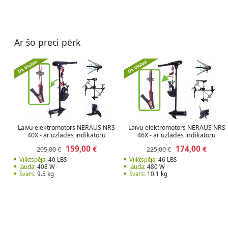
Ar šo preci pērk
Laivu elektromotors NERAUS NRS
Laivu elektromotors NERAUS NRS
40X - ar uzlādes indikatoru
46X - ar uzlādes indikatoru
159,00
174,00
€
€
205,00 €
225,00 €
Vilktspēja:
40 LBS
Vilktspēja:
46 LBS
Jauda:
408 W
Jauda:
480 W
Svars:
9.5 kg
Svars:
10.1 kg