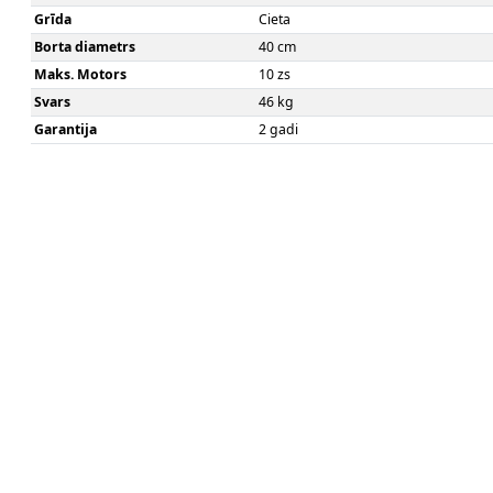
Grīda
Cieta
Borta diametrs
40 cm
Maks. Motors
10 zs
Svars
46 kg
Garantija
2 gadi