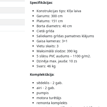
Specifikācijas
:
Konstrukcijas tips: Kīļa laiva
Garums: 300 cm
Platums: 151 cm
Borta diametrs: 40 cm
Cietā grīda
Saliekams grīdas pamatnes klājums
Gaisa kameras: 3+1
Vietu skaits: 3
Maksimālā slodze: 390 kg
5 slāņu PVC audums – 1100 g/m2.
Dzinēja max. jauda: 10 zs
Svars: 46 kg
Komplektācija
:
sēdeklis - 2 gab.
airi - 2 gab.
pumpis
motora turētājs
remonta komplekts