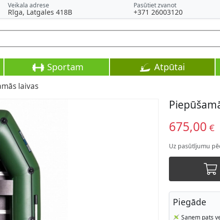
Veikala adrese
Pasūtiet zvanot
Rīga, Latgales 418B
+371 26003120
Sportam
Atpūtai
mās laivas
Piepūšamā 
675,00
€
Uz pasūtījumu pē
Piegāde
Saņem pats ve