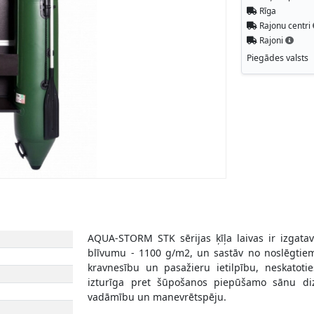
Rīga
Rajonu centri
Rajoni
Piegādes valsts
AQUA-STORM STK sērijas ķīļa laivas ir izgata
blīvumu - 1100 g/m2, un sastāv no noslēgtiem
kravnesību un pasažieru ietilpību, neskatotie
izturīga pret šūpošanos piepūšamo sānu diz
vadāmību un manevrētspēju.