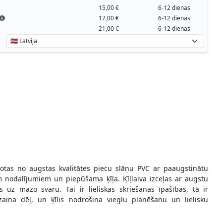
15,00 €
6-12 dienas
17,00 €
6-12 dienas
21,00 €
6-12 dienas
votas no augstas kvalitātes piecu slāņu PVC ar paaugstinātu
 nodalījumiem un piepūšama ķīļa. Ķīļlaiva izceļas ar augstu
s uz mazo svaru. Tai ir lieliskas skriešanas īpašības, tā ir
aina dēļ, un ķīlis nodrošina vieglu planēšanu un lielisku