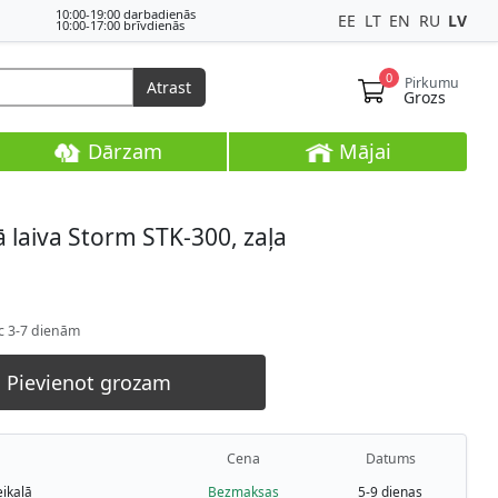
10:00-19:00 darbadienās
EE
LT
EN
RU
LV
10:00-17:00 brīvdienās
0
Pirkumu
Atrast
Grozs
Dārzam
Mājai
laiva Storm STK-300, zaļa
c 3-7 dienām
Pievienot grozam
Cena
Datums
ikalā
Bezmaksas
5-9 dienas