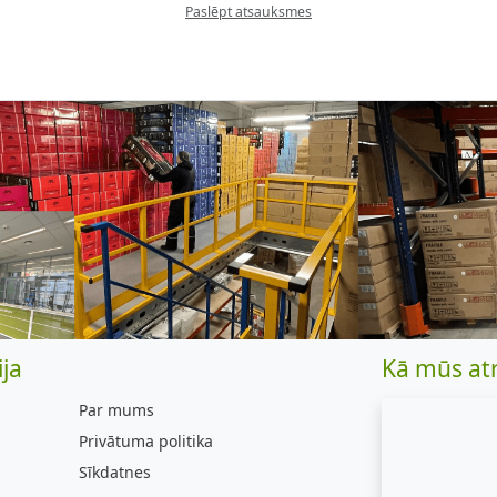
Paslēpt atsauksmes
ja
Kā mūs at
Par mums
Privātuma politika
Sīkdatnes