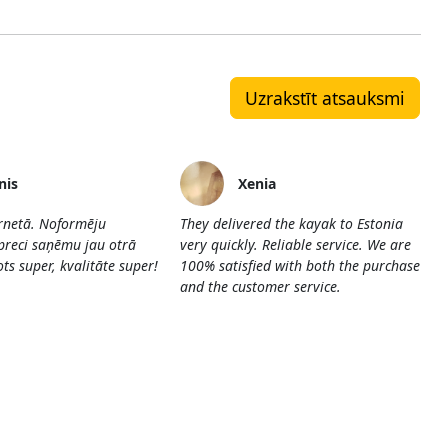
Uzrakstīt atsauksmi
nis
Xenia
ernetā. Noformēju
They delivered the kayak to Estonia
preci saņēmu jau otrā
very quickly. Reliable service. We are
ts super, kvalitāte super!
100% satisfied with both the purchase
and the customer service.