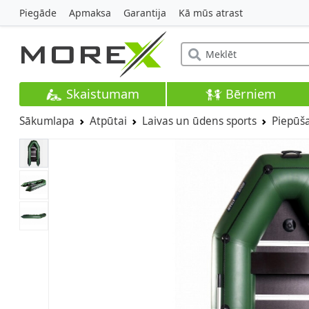
Piegāde
Apmaksa
Garantija
Kā mūs atrast
Skaistumam
Bērniem
Sākumlapa
Atpūtai
Laivas un ūdens sports
Piepūša