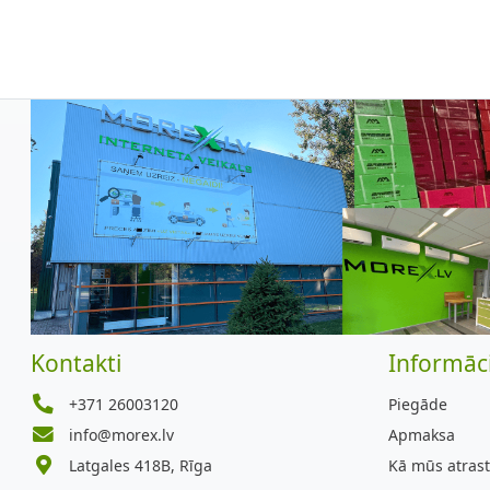
Kontakti
Informāci
+371 26003120
Piegāde
info@morex.lv
Apmaksa
Latgales 418B, Rīga
Kā mūs atrast