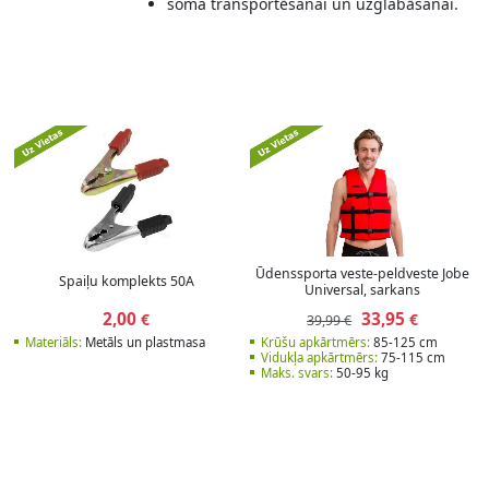
soma transportēšanai un uzglabāšanai.
Ūdenssporta veste-peldveste Jobe
Spaiļu komplekts 50A
Universal, sarkans
2,00
33,95
€
€
39,99 €
Materiāls:
Metāls un plastmasa
Krūšu apkārtmērs:
85-125 cm
Vidukļa apkārtmērs:
75-115 cm
Maks. svars:
50-95 kg