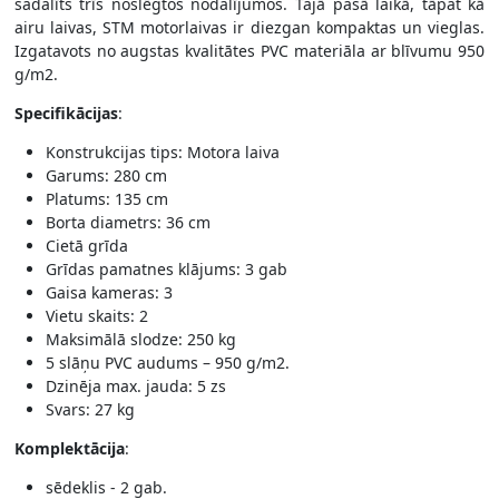
sadalīts trīs noslēgtos nodalījumos. Tajā pašā laikā, tāpat kā
airu laivas, STM motorlaivas ir diezgan kompaktas un vieglas.
Izgatavots no augstas kvalitātes PVC materiāla ar blīvumu 950
g/m2.
Specifikācijas
:
Konstrukcijas tips: Motora laiva
Garums: 280 cm
Platums: 135 cm
Borta diametrs: 36 cm
Cietā grīda
Grīdas pamatnes klājums: 3 gab
Gaisa kameras: 3
Vietu skaits: 2
Maksimālā slodze: 250 kg
5 slāņu PVC audums – 950 g/m2.
Dzinēja max. jauda: 5 zs
Svars: 27 kg
Komplektācija
:
sēdeklis - 2 gab.