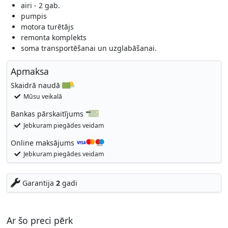
airi - 2 gab.
pumpis
motora turētājs
remonta komplekts
soma transportēšanai un uzglabāšanai.
Apmaksa
Skaidrā naudā
Mūsu veikalā
Bankas pārskaitījums
Jebkuram piegādes veidam
Online maksājums
Jebkuram piegādes veidam
Garantija
2
gadi
Ar šo preci pērk