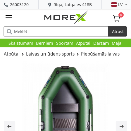
26003120
Rīga, Latgales 418B
LV
0
Atrast
Skaistumam
Bērniem
Sportam
Atpūtai
Dārzam
Mājai
Atpūtai
Laivas un ūdens sports
Piepūšamās laivas