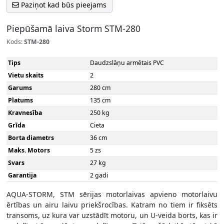
Paziņot kad būs pieejams
Piepūšamā laiva Storm STM-280
Kods:
STM-280
Tips
Daudzslāņu armētais PVC
Vietu skaits
2
Garums
280 cm
Platums
135 cm
Kravnesība
250 kg
Grīda
Cieta
Borta diametrs
36 cm
Maks. Motors
5 zs
Svars
27 kg
Garantija
2 gadi
AQUA-STORM, STM sērijas motorlaivas apvieno motorlaivu
ērtības un airu laivu priekšrocības. Katram no tiem ir fiksēts
transoms, uz kura var uzstādīt motoru, un U-veida borts, kas ir