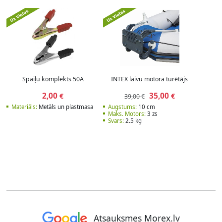
Spaiļu komplekts 50A
INTEX laivu motora turētājs
2,00
35,00
€
€
39,00 €
Materiāls:
Metāls un plastmasa
Augstums:
10 cm
Maks. Motors:
3 zs
Svars:
2.5 kg
Atsauksmes Morex.lv