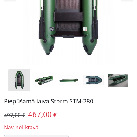
Piepūšamā laiva Storm STM-280
467,00
€
497,00 €
Nav noliktavā