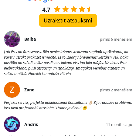
4.7
Uzrakstīt atsauksmi
Baiba
pirms 6 mēnešiem
Ļoti ērts un ātrs serviss. Bija nepieciešams steidzami sagādāt aprīkojumu, lai
varētu uzsākt praktizēt iemācīto. Es to izdarīju brīvdienās! Sestdien vēlu naktī
pasūtīju un svētdien līdz pusdienas laikam viss jau bija mājās. Uz vietas ērta
piebraukšana, puiši atsaucīgi un izpalīdzīgi, smagākās vienības aiznesa un
salika mašīnā. Noteikti izmantošu vēlreiz!
Zane
pirms 2 mēnešiem
Perfekts serviss, perfekta apkalpošana! Konsultants 👌🏼 Bija radusies problēma.
Viss tikai profesionāli atrisināts! Uzlaboja dienu! 🙂
Andris
11 months ago