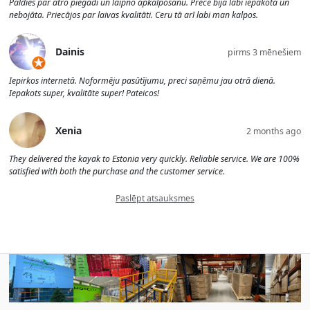
Paldies par ātro piegādi un laipno apkalpošanu. Prece bija labi iepakota un
nebojāta. Priecājos par laivas kvalitāti. Ceru tā arī labi man kalpos.
Dainis
pirms 3 mēnešiem
Iepirkos internetā. Noformēju pasūtījumu, preci saņēmu jau otrā dienā.
Iepakots super, kvalitāte super! Pateicos!
Xenia
2 months ago
They delivered the kayak to Estonia very quickly. Reliable service. We are 100%
satisfied with both the purchase and the customer service.
Paslēpt atsauksmes