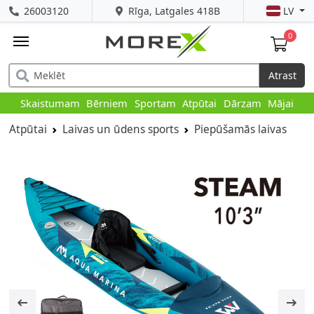
26003120
Rīga, Latgales 418B
LV
0
Atrast
Skaistumam
Bērniem
Sportam
Atpūtai
Dārzam
Mājai
Atpūtai
Laivas un ūdens sports
Piepūšamās laivas