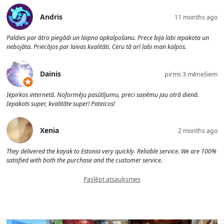
Andris
11 months ago
Paldies par ātro piegādi un laipno apkalpošanu. Prece bija labi iepakota un
nebojāta. Priecājos par laivas kvalitāti. Ceru tā arī labi man kalpos.
Dainis
pirms 3 mēnešiem
Iepirkos internetā. Noformēju pasūtījumu, preci saņēmu jau otrā dienā.
Iepakots super, kvalitāte super! Pateicos!
Xenia
2 months ago
They delivered the kayak to Estonia very quickly. Reliable service. We are 100%
satisfied with both the purchase and the customer service.
Paslēpt atsauksmes