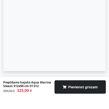
© 2007-2026 SIA "Zinva" | Morex.lv
Piepūšams kajaks Aqua Marina
Steam 312x90 cm ST-312
Pievienot grozam
325,00
Uz augšu
€
399,00 €