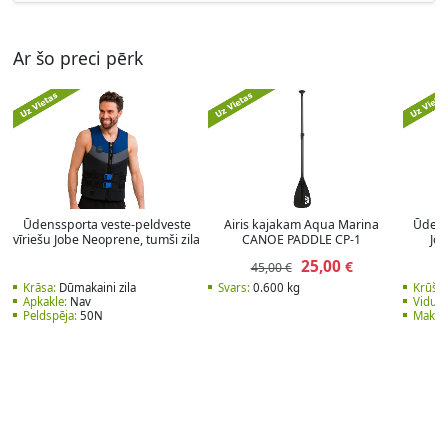
Ar šo preci pērk
Ūdenssporta veste-peldveste
Airis kajakam Aqua Marina
Ūdens
vīriešu Jobe Neoprene, tumši zila
CANOE PADDLE CP-1
Job
25,00
€
45,00 €
Krāsa:
Dūmakaini zila
Svars:
0.600 kg
Krūšu
Apkakle:
Nav
Vidukļ
Peldspēja:
50N
Maks. 