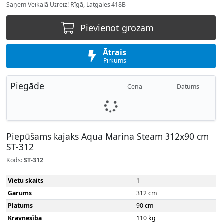
Saņem Veikalā Uzreiz! Rīgā, Latgales 418B
Pievienot grozam
Ātrais
Pirkums
Piegāde
Cena
Datums
Piepūšams kajaks Aqua Marina Steam 312x90 cm
ST-312
Kods:
ST-312
Vietu skaits
1
Garums
312 cm
Platums
90 cm
Kravnesība
110 kg