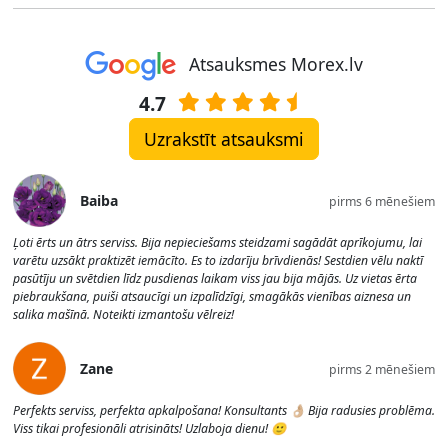
Atsauksmes Morex.lv
4.7
Uzrakstīt atsauksmi
Baiba
pirms 6 mēnešiem
Ļoti ērts un ātrs serviss. Bija nepieciešams steidzami sagādāt aprīkojumu, lai
varētu uzsākt praktizēt iemācīto. Es to izdarīju brīvdienās! Sestdien vēlu naktī
pasūtīju un svētdien līdz pusdienas laikam viss jau bija mājās. Uz vietas ērta
piebraukšana, puiši atsaucīgi un izpalīdzīgi, smagākās vienības aiznesa un
salika mašīnā. Noteikti izmantošu vēlreiz!
Zane
pirms 2 mēnešiem
Perfekts serviss, perfekta apkalpošana! Konsultants 👌🏼 Bija radusies problēma.
Viss tikai profesionāli atrisināts! Uzlaboja dienu! 🙂