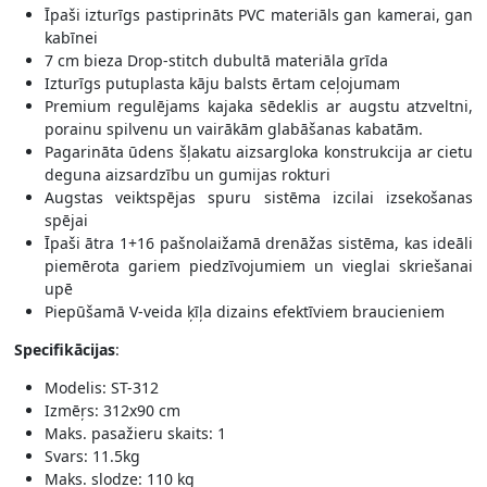
Īpaši izturīgs pastiprināts PVC materiāls gan kamerai, gan
kabīnei
7 cm bieza Drop-stitch dubultā materiāla grīda
Izturīgs putuplasta kāju balsts ērtam ceļojumam
Premium regulējams kajaka sēdeklis ar augstu atzveltni,
porainu spilvenu un vairākām glabāšanas kabatām.
Pagarināta ūdens šļakatu aizsargloka konstrukcija ar cietu
deguna aizsardzību un gumijas rokturi
Augstas veiktspējas spuru sistēma izcilai izsekošanas
spējai
Īpaši ātra 1+16 pašnolaižamā drenāžas sistēma, kas ideāli
piemērota gariem piedzīvojumiem un vieglai skriešanai
upē
Piepūšamā V-veida ķīļa dizains efektīviem braucieniem
Specifikācijas
:
Modelis: ST-312
Izmēŗs: 312x90 cm
Maks. pasažieru skaits: 1
Svars: 11.5kg
Maks. slodze: 110 kg