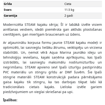
Grīda
Cieta
Svars
11.5 kg
Garantija
2 gadi
Modernizēta STEAM kajaku sērija; Šī ir labākā izvēle visiem
airēšanas veidiem, ideāli piemērota gan aktīvās plostošanas
cienītājiem, gan mierīgam braucienam uz ūdens.
Ar atjauninātu korpusa formu jaunie STEAM kajaku modeļi ir
optimizēti, lai sasniegtu lielāku ātrumu, veiktspēju un virziena
stabilitāti. Un, ņemot vērā Aqua Marina jaunāko ideju un
tehnoloģiju ieviešanu, kajaki saņēma aprīkojumu, kas īpaši
izstrādāts, lai sasniegtu maksimālu nodilumizturību un
negrimšanu. STEAM apvieno sevī īpaši izturīgu pastiprinātu
PVC materiālu un stingru grīdu ar DWF šuvēm. Šie īpaši
stingrie materiāli STEAM konstrukcijā padara pārnēsājamo
gaisa kajaku tik stingru, ka tas darbojas tikpat labi kā
tradicionālais cietais kajaks. Lieliska izvēle gariem
piedzīvojumiem un vieglai skriešanai pa upi.
Īpašības: