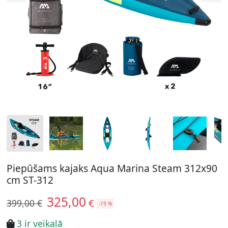
Piepūšams kajaks Aqua Marina Steam 312x90
cm ST-312
325,00
€
399,00 €
-19 %
3 ir veikalā