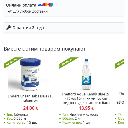
Онлайн оплата
Для любой доставки
Гарантия
2
года
Вместе с этим товаром покупают
Thet
Thetford Aqua Kem® Blue 2Л
Enders Ensan Tabs Blue (15
(75мл/10л) - химическая
таблеток)
БИОло
жидкость для нижнего бака
24,00
13,95
€
€
Тип:
Таблетки
Тип:
Нижняя жидкость
Тип:
Н
Вес:
0.025 кг
Обьём:
2 л
Обьём
Количество:
15 шт.
Количество:
1 шт.
Колич