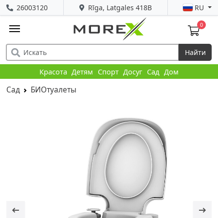
26003120
Rīga, Latgales 418B
RU
0
Найти
Красота
Детям
Спорт
Досуг
Сад
Дом
Сад
БИОтуалеты