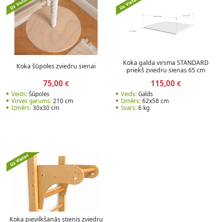
Koka galda virsma STANDARD
Koka šūpoles zviedru sienai
priekš zviedru sienas 65 cm
75,00
115,00
€
€
Veids:
Šūpoles
Veids:
Galds
Virves garums:
210 cm
Izmērs:
62x58 cm
Izmērs:
30x30 cm
Svars:
6 kg
Koka pievilkšanās stienis zviedru