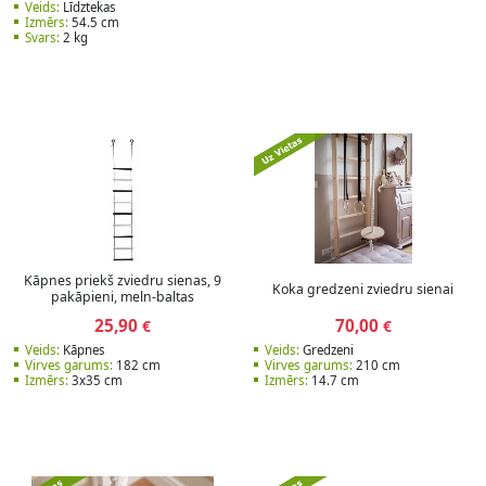
Veids:
Līdztekas
Izmērs:
54.5 cm
Svars:
2 kg
Kāpnes priekš zviedru sienas, 9
Koka gredzeni zviedru sienai
pakāpieni, meln-baltas
25,90
70,00
€
€
Veids:
Kāpnes
Veids:
Gredzeni
Virves garums:
182 cm
Virves garums:
210 cm
Izmērs:
3x35 cm
Izmērs:
14.7 cm