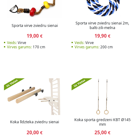
Sporta virve zviedru sienai 2m,
Sporta virve zviedru sienai
balti-zili-melna
19,00
19,90
€
€
Veids:
Virve
Veids:
Virve
Virves garums:
170 cm
Virves garums:
200 cm
Koka sporta gredzeni КВТ Ø145
Koka līdzteka zviedru sienai
mm
20,00
25,00
€
€