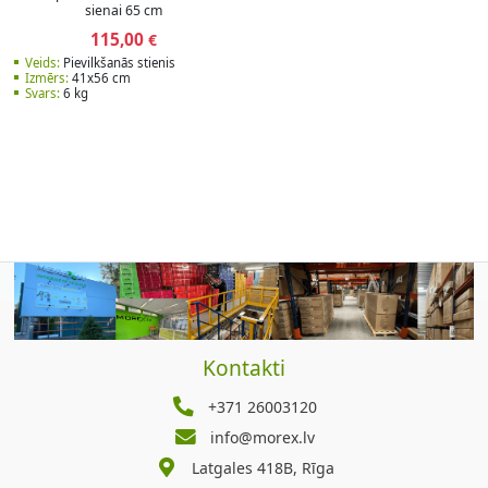
sienai 65 cm
115,00
€
Veids:
Pievilkšanās stienis
Izmērs:
41x56 cm
Svars:
6 kg
Kontakti
+371 26003120
info@morex.lv
Latgales 418B, Rīga