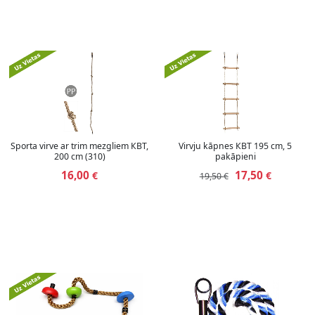
Sporta virve ar trim mezgliem КВТ,
Virvju kāpnes КВТ 195 cm, 5
200 cm (310)
pakāpieni
16,00
17,50
€
€
19,50 €