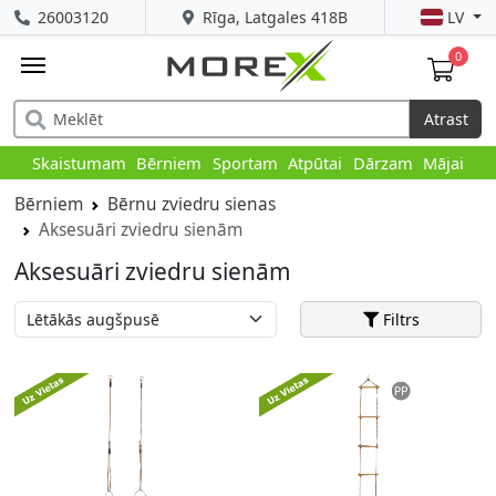
26003120
Rīga, Latgales 418B
LV
0
Atrast
Skaistumam
Bērniem
Sportam
Atpūtai
Dārzam
Mājai
Bērniem
Bērnu zviedru sienas
Aksesuāri zviedru sienām
Aksesuāri zviedru sienām
Filtrs