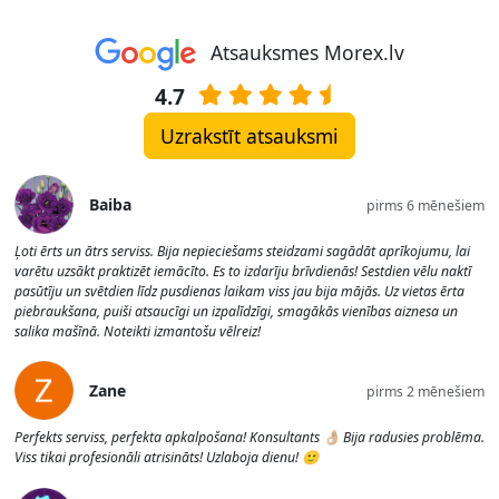
Atsauksmes Morex.lv
4.7
Uzrakstīt atsauksmi
Baiba
pirms 6 mēnešiem
Ļoti ērts un ātrs serviss. Bija nepieciešams steidzami sagādāt aprīkojumu, lai
varētu uzsākt praktizēt iemācīto. Es to izdarīju brīvdienās! Sestdien vēlu naktī
pasūtīju un svētdien līdz pusdienas laikam viss jau bija mājās. Uz vietas ērta
piebraukšana, puiši atsaucīgi un izpalīdzīgi, smagākās vienības aiznesa un
salika mašīnā. Noteikti izmantošu vēlreiz!
Zane
pirms 2 mēnešiem
Perfekts serviss, perfekta apkalpošana! Konsultants 👌🏼 Bija radusies problēma.
Viss tikai profesionāli atrisināts! Uzlaboja dienu! 🙂