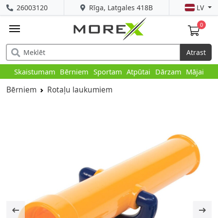
26003120
Rīga, Latgales 418B
LV
0
Atrast
Skaistumam
Bērniem
Sportam
Atpūtai
Dārzam
Mājai
Bērniem
Rotaļu laukumiem