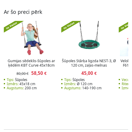
Ar šo preci pērk
Gumijas sēdeklis-šūpoles ar
Šūpoles Stārķa ligzda NEST-3, Ø
Veloka
ķēdēm КВТ Curve 45x18cm
120 cm, zaļas-melnas
F618 
58,50
45,00
€
€
80,00 €
1
Tips:
Šūpoles
Tips:
Šūpoles
Vecum
Izmērs:
45x18 cm
Izmērs:
Ø 120 cm
Riteņi:
Augstums:
200 cm
Augstums:
140-190 cm
Izmērs