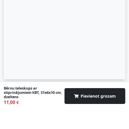
Bērnu teleskops ar
© 2007-2026 SIA "Zinva" | Morex.lv
stiprinājumiem КВТ, 31x6x10 cm,
Pievienot grozam
dzeltens
Uz augšu
11,00
€