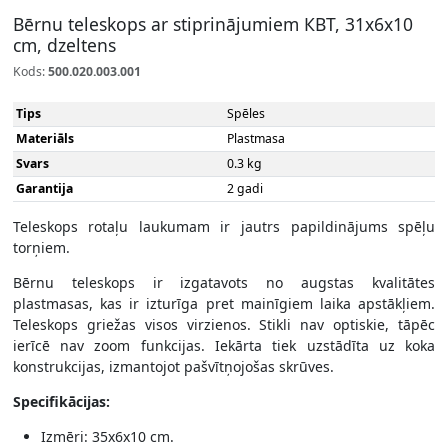
Bērnu teleskops ar stiprinājumiem КВТ, 31x6x10
cm, dzeltens
Kods:
500.020.003.001
Tips
Spēles
Materiāls
Plastmasa
Svars
0.3 kg
Garantija
2 gadi
Teleskops rotaļu laukumam ir jautrs papildinājums spēļu
torņiem.
Bērnu teleskops ir izgatavots no augstas kvalitātes
plastmasas, kas ir izturīga pret mainīgiem laika apstākļiem.
Teleskops griežas visos virzienos. Stikli nav optiskie, tāpēc
ierīcē nav zoom funkcijas. Iekārta tiek uzstādīta uz koka
konstrukcijas, izmantojot pašvītņojošas skrūves.
Specifikācijas:
Izmēri: 35x6x10 cm.