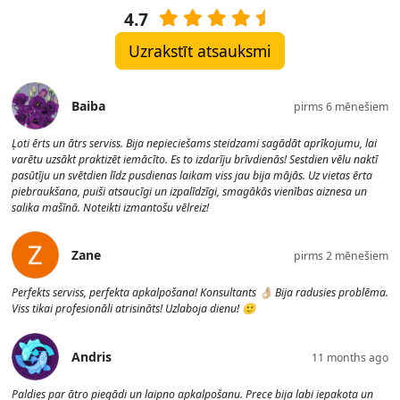
4.7
Uzrakstīt atsauksmi
Baiba
pirms 6 mēnešiem
Ļoti ērts un ātrs serviss. Bija nepieciešams steidzami sagādāt aprīkojumu, lai
varētu uzsākt praktizēt iemācīto. Es to izdarīju brīvdienās! Sestdien vēlu naktī
pasūtīju un svētdien līdz pusdienas laikam viss jau bija mājās. Uz vietas ērta
piebraukšana, puiši atsaucīgi un izpalīdzīgi, smagākās vienības aiznesa un
salika mašīnā. Noteikti izmantošu vēlreiz!
Zane
pirms 2 mēnešiem
Perfekts serviss, perfekta apkalpošana! Konsultants 👌🏼 Bija radusies problēma.
Viss tikai profesionāli atrisināts! Uzlaboja dienu! 🙂
Andris
11 months ago
Paldies par ātro piegādi un laipno apkalpošanu. Prece bija labi iepakota un