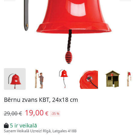
Bērnu zvans КВТ, 24x18 cm
19,00
€
29,00 €
-35 %
5 ir veikalā
Saņem Veikalā Uzreiz! Rīgā, Latgales 418B