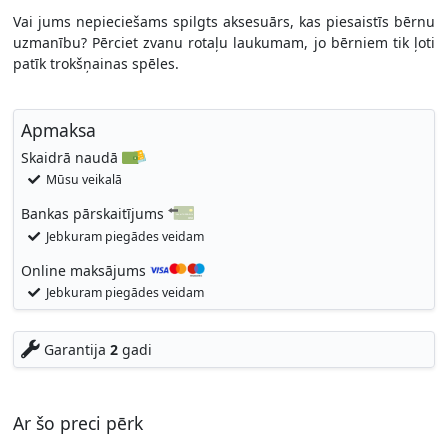
Vai jums nepieciešams spilgts aksesuārs, kas piesaistīs bērnu
uzmanību? Pērciet zvanu rotaļu laukumam, jo ​​bērniem tik ļoti
patīk trokšņainas spēles.
Apmaksa
Skaidrā naudā
Mūsu veikalā
Bankas pārskaitījums
Jebkuram piegādes veidam
Online maksājums
Jebkuram piegādes veidam
Garantija
2
gadi
Ar šo preci pērk