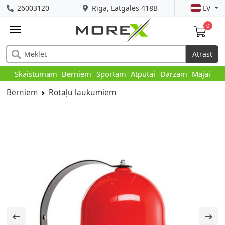
26003120
Rīga, Latgales 418B
LV
0
Atrast
Skaistumam
Bērniem
Sportam
Atpūtai
Dārzam
Mājai
Bērniem
Rotaļu laukumiem