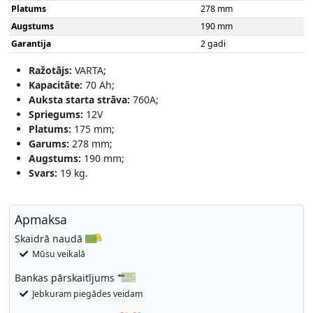
Platums
278 mm
Augstums
190 mm
Garantija
2 gadi
Ražotājs:
VARTA;
Kapacitāte:
70 Ah;
Auksta starta strāva:
760A;
Spriegums:
12V
Platums:
175 mm;
Garums:
278 mm;
Augstums:
190 mm;
Svars:
19 kg.
Apmaksa
Skaidrā naudā
Mūsu veikalā
Bankas pārskaitījums
Jebkuram piegādes veidam