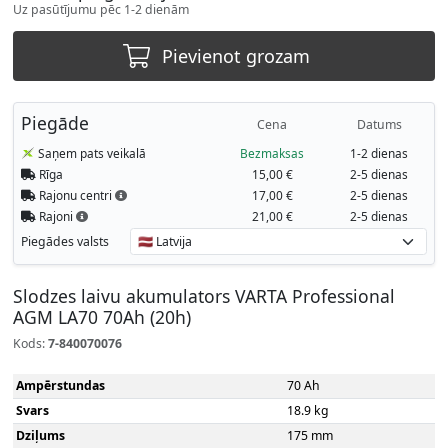
Uz pasūtījumu pēc 1-2 dienām
Pievienot grozam
Piegāde
Cena
Datums
Saņem pats veikalā
Bezmaksas
1-2 dienas
Rīga
15,00 €
2-5 dienas
Rajonu centri
17,00 €
2-5 dienas
Rajoni
21,00 €
2-5 dienas
Piegādes valsts
Slodzes laivu akumulators VARTA Professional
AGM LA70 70Ah (20h)
Kods:
7-840070076
Ampērstundas
70 Ah
Svars
18.9 kg
Dziļums
175 mm