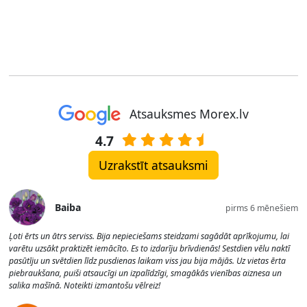
Atsauksmes Morex.lv
4.7
Uzrakstīt atsauksmi
Baiba
pirms 6 mēnešiem
Ļoti ērts un ātrs serviss. Bija nepieciešams steidzami sagādāt aprīkojumu, lai
varētu uzsākt praktizēt iemācīto. Es to izdarīju brīvdienās! Sestdien vēlu naktī
pasūtīju un svētdien līdz pusdienas laikam viss jau bija mājās. Uz vietas ērta
piebraukšana, puiši atsaucīgi un izpalīdzīgi, smagākās vienības aiznesa un
salika mašīnā. Noteikti izmantošu vēlreiz!