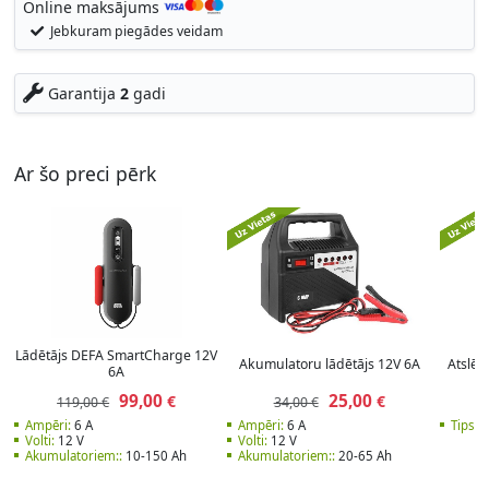
Online maksājums
Jebkuram piegādes veidam
Garantija
2
gadi
Ar šo preci pērk
Lādētājs DEFA SmartCharge 12V
Akumulatoru lādētājs 12V 6А
Atslēg
6A
99,00
25,00
€
€
119,00 €
34,00 €
Ampēri:
6 A
Ampēri:
6 A
Tips:
L
Volti:
12 V
Volti:
12 V
Akumulatoriem::
10-150 Ah
Akumulatoriem::
20-65 Ah