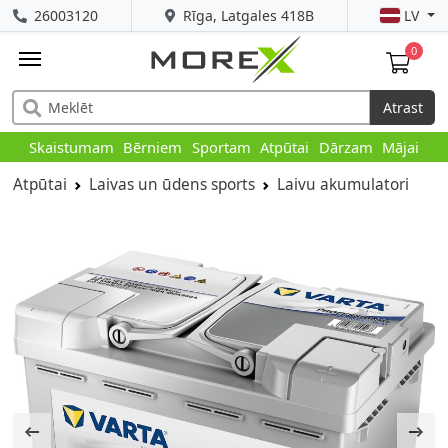
26003120
Rīga, Latgales 418B
LV
0
Atrast
Skaistumam
Bērniem
Sportam
Atpūtai
Dārzam
Mājai
Atpūtai
Laivas un ūdens sports
Laivu akumulatori