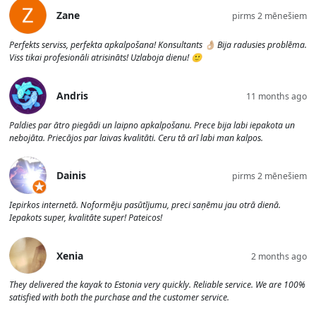
Zane
pirms 2 mēnešiem
Perfekts serviss, perfekta apkalpošana! Konsultants 👌🏼 Bija radusies problēma.
Viss tikai profesionāli atrisināts! Uzlaboja dienu! 🙂
Andris
11 months ago
Paldies par ātro piegādi un laipno apkalpošanu. Prece bija labi iepakota un
nebojāta. Priecājos par laivas kvalitāti. Ceru tā arī labi man kalpos.
Dainis
pirms 2 mēnešiem
Iepirkos internetā. Noformēju pasūtījumu, preci saņēmu jau otrā dienā.
Iepakots super, kvalitāte super! Pateicos!
Xenia
2 months ago
They delivered the kayak to Estonia very quickly. Reliable service. We are 100%
satisfied with both the purchase and the customer service.