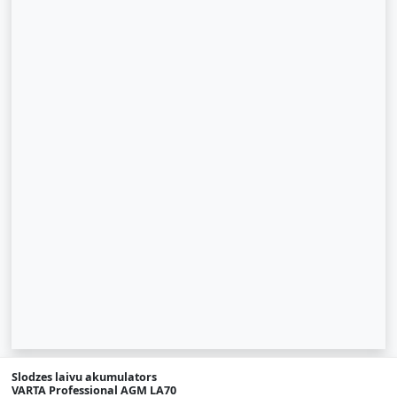
Slodzes laivu akumulators
© 2007-2026 SIA "Zinva" | Morex.lv
VARTA Professional AGM LA70