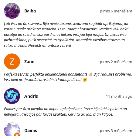
Baiba
pirms 6 mēnešiem
Ļoti ērts un ātrs serviss. Bija nepieciešams steidzami sagādāt aprīkojumu, lai
varētu uzsākt praktizēt iemācīto. Es to izdarīju brīvdienās! Sestdien vēlu naktī
pasūtīju un svētdien līdz pusdienas laikam viss jau bija mājās. Uz vietas ērta
piebraukšana, puiši atsaucīgi un izpalīdzīgi, smagākās vienības aiznesa un
salika mašīnā. Noteikti izmantošu vēlreiz!
Zane
pirms 2 mēnešiem
Perfekts serviss, perfekta apkalpošana! Konsultants 👌🏼 Bija radusies problēma.
Viss tikai profesionāli atrisināts! Uzlaboja dienu! 🙂
Andris
11 months ago
Paldies par ātro piegādi un laipno apkalpošanu. Prece bija labi iepakota un
nebojāta. Priecājos par laivas kvalitāti. Ceru tā arī labi man kalpos.
Dainis
pirms 3 mēnešiem