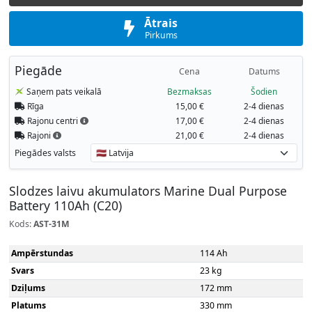
Ātrais
Pirkums
Piegāde
Cena
Datums
Saņem pats veikalā
Bezmaksas
Šodien
Rīga
15,00 €
2-4 dienas
Rajonu centri
17,00 €
2-4 dienas
Rajoni
21,00 €
2-4 dienas
Piegādes valsts
Slodzes laivu akumulators Marine Dual Purpose
Battery 110Ah (C20)
Kods:
AST-31M
Ampērstundas
114 Ah
Svars
23 kg
Dziļums
172 mm
Platums
330 mm