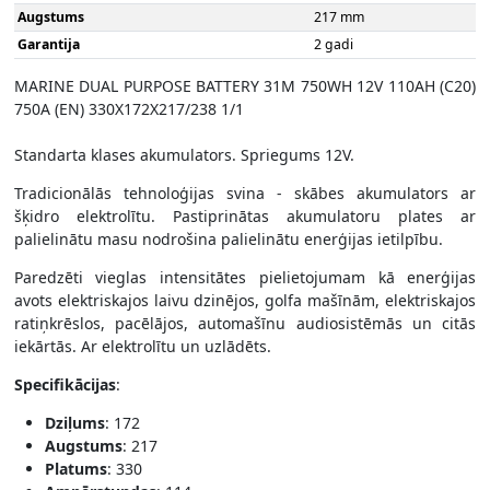
Augstums
217 mm
Garantija
2 gadi
MARINE DUAL PURPOSE BATTERY 31M 750WH 12V 110AH (C20)
750A (EN) 330X172X217/238 1/1
Standarta klases akumulators. Spriegums 12V.
Tradicionālās tehnoloģijas svina - skābes akumulators ar
šķidro elektrolītu. Pastiprinātas akumulatoru plates ar
palielinātu masu nodrošina palielinātu enerģijas ietilpību.
Paredzēti vieglas intensitātes pielietojumam kā enerģijas
avots elektriskajos laivu dzinējos, golfa mašīnām, elektriskajos
ratiņkrēslos, pacēlājos, automašīnu audiosistēmās un citās
iekārtās. Ar elektrolītu un uzlādēts.
Specifikācijas
:
Dziļums
: 172
Augstums
: 217
Platums
: 330