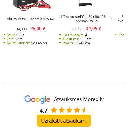
4 līmeņu stelāža, 80x40x138 cm,
Spr
Akumulatoru lādētājs 12V 6А
Toomax (Itālija)
invert
25,00
31,95
€
€
34,00 €
39,95 €
1
Ampēri:
6 A
Plauktu skaits:
4
Tips:
I
Volti:
12 V
Augstums:
138 cm
Akumulatoriem::
20-65 Ah
Izmērs:
80x40 cm
Atsauksmes Morex.lv
4.7
Uzrakstīt atsauksmi