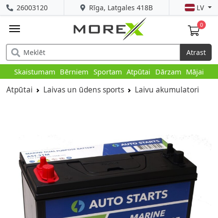
26003120
Rīga, Latgales 418B
LV
0
Atrast
Skaistumam
Bērniem
Sportam
Atpūtai
Dārzam
Mājai
Atpūtai
Laivas un ūdens sports
Laivu akumulatori