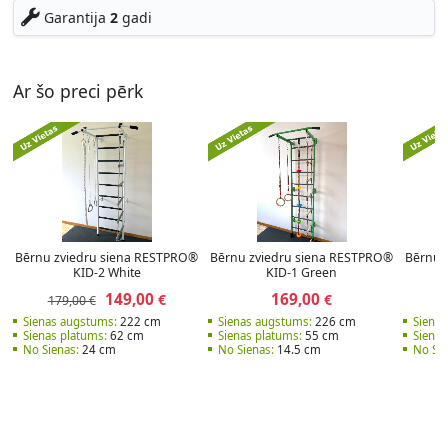
Garantija
2
gadi
Ar šo preci pērk
Bērnu zviedru siena RESTPRO®
Bērnu zviedru siena RESTPRO®
Bērnu 
KID-2 White
KID-1 Green
149,00
169,00
€
€
179,00 €
Sienas augstums:
222 cm
Sienas augstums:
226 cm
Sienas
Sienas platums:
62 cm
Sienas platums:
55 cm
Sienas
No Sienas:
24 cm
No Sienas:
14.5 cm
No Sie