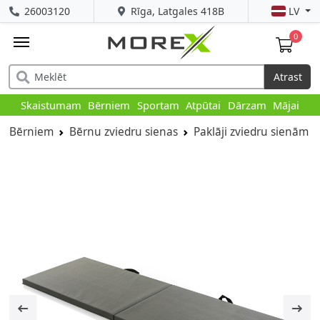
26003120
Rīga, Latgales 418B
LV
0
Atrast
Skaistumam
Bērniem
Sportam
Atpūtai
Dārzam
Mājai
Bērniem
Bērnu zviedru sienas
Paklāji zviedru sienām