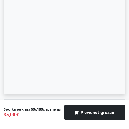
© 2007-2026 SIA "Zinva" | Morex.lv
Sporta paklājs 60x180cm, melns
Pievienot grozam
35,00
€
Uz augšu