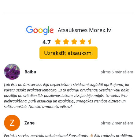
Atsauksmes Morex.lv
4.7
Uzrakstīt atsauksmi
Baiba
pirms 6 mēnešiem
Ļoti ērts un ātrs serviss. Bija nepieciešams steidzami sagādāt aprīkojumu, lai
varētu uzsākt praktizēt iemācīto. Es to izdarīju brīvdienās! Sestdien vēlu naktī
pasūtīju un svētdien līdz pusdienas laikam viss jau bija mājās. Uz vietas ērta
piebraukšana, puiši atsaucīgi un izpalīdzīgi, smagākās vienības aiznesa un
salika mašīnā. Noteikti izmantošu vēlreiz!
Zane
pirms 2 mēnešiem
Perfekts serviss, perfekta apkalpošana! Konsultants 👌🏼 Bija radusies problēma.