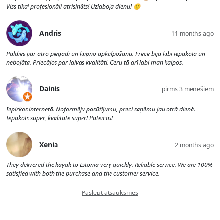
Viss tikai profesionāli atrisināts! Uzlaboja dienu! 🙂
Andris
11 months ago
Paldies par ātro piegādi un laipno apkalpošanu. Prece bija labi iepakota un
nebojāta. Priecājos par laivas kvalitāti. Ceru tā arī labi man kalpos.
Dainis
pirms 3 mēnešiem
Iepirkos internetā. Noformēju pasūtījumu, preci saņēmu jau otrā dienā.
Iepakots super, kvalitāte super! Pateicos!
Xenia
2 months ago
They delivered the kayak to Estonia very quickly. Reliable service. We are 100%
satisfied with both the purchase and the customer service.
Paslēpt atsauksmes