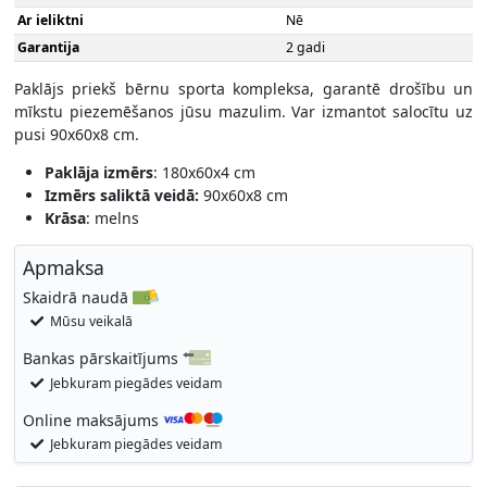
Ar ieliktni
Nē
Garantija
2 gadi
Paklājs priekš bērnu sporta kompleksa, garantē drošību un
mīkstu piezemēšanos jūsu mazulim. Var izmantot salocītu uz
pusi 90x60x8 cm.
Paklāja izmērs
: 180x60x4 cm
Izmērs saliktā veidā:
90x60x8 cm
Krāsa
: melns
Apmaksa
Skaidrā naudā
Mūsu veikalā
Bankas pārskaitījums
Jebkuram piegādes veidam
Online maksājums
Jebkuram piegādes veidam