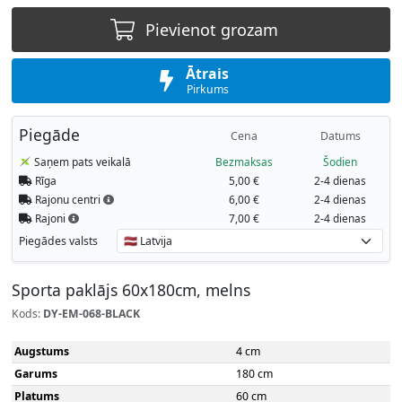
Pievienot grozam
Ātrais
Pirkums
Piegāde
Cena
Datums
Saņem pats veikalā
Bezmaksas
Šodien
Rīga
5,00 €
2-4 dienas
Rajonu centri
6,00 €
2-4 dienas
Rajoni
7,00 €
2-4 dienas
Piegādes valsts
Sporta paklājs 60x180cm, melns
Kods:
DY-EM-068-BLACK
Augstums
4 cm
Garums
180 cm
Platums
60 cm