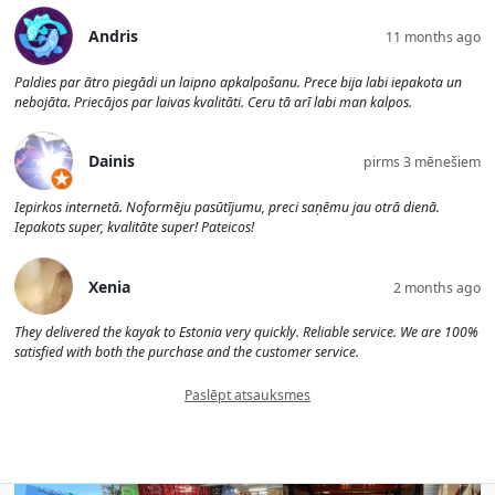
Andris
11 months ago
Paldies par ātro piegādi un laipno apkalpošanu. Prece bija labi iepakota un
nebojāta. Priecājos par laivas kvalitāti. Ceru tā arī labi man kalpos.
Dainis
pirms 3 mēnešiem
Iepirkos internetā. Noformēju pasūtījumu, preci saņēmu jau otrā dienā.
Iepakots super, kvalitāte super! Pateicos!
Xenia
2 months ago
They delivered the kayak to Estonia very quickly. Reliable service. We are 100%
satisfied with both the purchase and the customer service.
Paslēpt atsauksmes