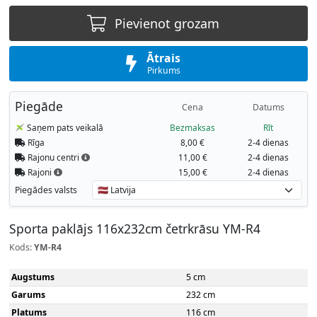
Pievienot grozam
Ātrais
Pirkums
Piegāde
Cena
Datums
Saņem pats veikalā
Bezmaksas
Rīt
Rīga
8,00 €
2-4 dienas
Rajonu centri
11,00 €
2-4 dienas
Rajoni
15,00 €
2-4 dienas
Piegādes valsts
Sporta paklājs 116x232cm četrkrāsu YM-R4
Kods:
YM-R4
Augstums
5 cm
Garums
232 cm
Platums
116 cm