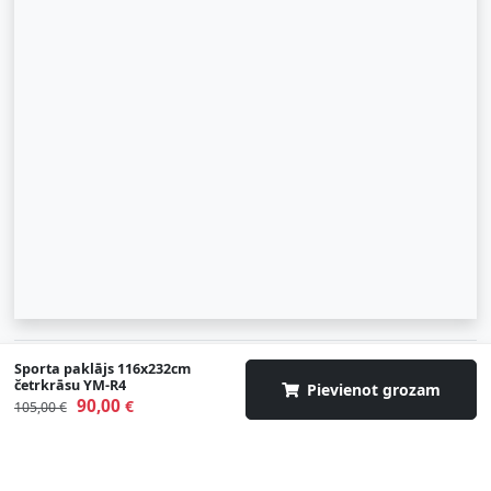
© 2007-2026 SIA "Zinva" | Morex.lv
Sporta paklājs 116x232cm
četrkrāsu YM-R4
Pievienot grozam
90,00
Uz augšu
€
105,00 €