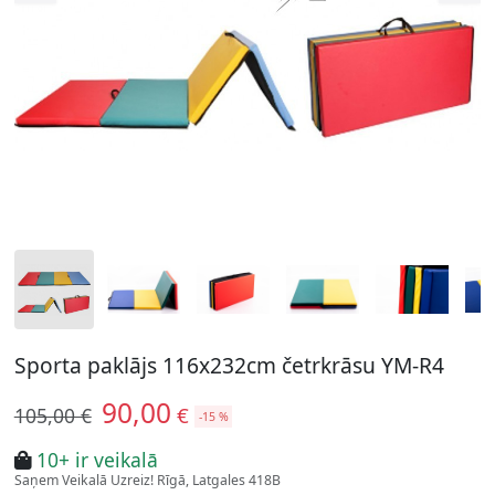
Sporta paklājs 116x232cm četrkrāsu YM-R4
90,00
€
105,00 €
-15 %
10+ ir veikalā
Saņem Veikalā Uzreiz! Rīgā, Latgales 418B