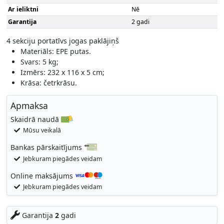
Ar ieliktni
Nē
Garantija
2 gadi
4 sekciju portatīvs jogas paklājiņš
Materiāls: EPE putas.
Svars: 5 kg;
Izmērs: 232 x 116 x 5 cm;
Krāsa: četrkrāsu.
Apmaksa
Skaidrā naudā
Mūsu veikalā
Bankas pārskaitījums
Jebkuram piegādes veidam
Online maksājums
Jebkuram piegādes veidam
Garantija
2
gadi