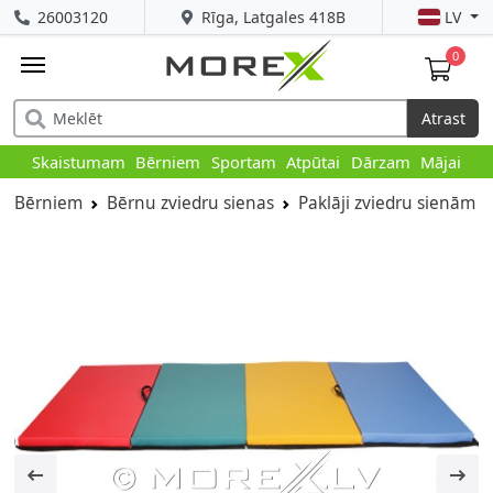
26003120
Rīga, Latgales 418B
LV
0
Atrast
Skaistumam
Bērniem
Sportam
Atpūtai
Dārzam
Mājai
Bērniem
Bērnu zviedru sienas
Paklāji zviedru sienām