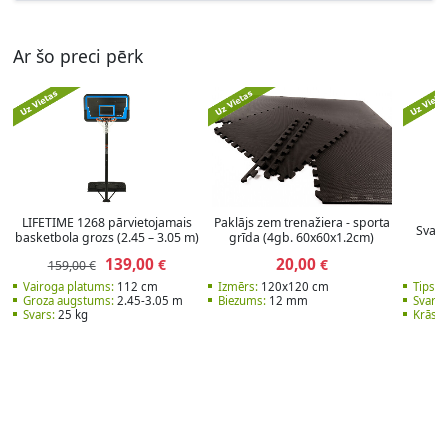
Ar šo preci pērk
LIFETIME 1268 pārvietojamais
Paklājs zem trenažiera - sporta
Svarc
basketbola grozs (2.45 – 3.05 m)
grīda (4gb. 60x60x1.2cm)
139,00
20,00
€
€
159,00 €
Vairoga platums:
112 cm
Izmērs:
120x120 cm
Tips:
S
Groza augstums:
2.45-3.05 m
Biezums:
12 mm
Svars:
Svars:
25 kg
Krāsa: