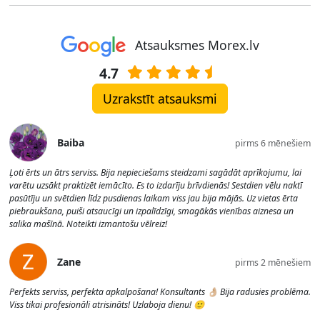
Atsauksmes Morex.lv
4.7
Uzrakstīt atsauksmi
Baiba
pirms 6 mēnešiem
Ļoti ērts un ātrs serviss. Bija nepieciešams steidzami sagādāt aprīkojumu, lai
varētu uzsākt praktizēt iemācīto. Es to izdarīju brīvdienās! Sestdien vēlu naktī
pasūtīju un svētdien līdz pusdienas laikam viss jau bija mājās. Uz vietas ērta
piebraukšana, puiši atsaucīgi un izpalīdzīgi, smagākās vienības aiznesa un
salika mašīnā. Noteikti izmantošu vēlreiz!
Zane
pirms 2 mēnešiem
Perfekts serviss, perfekta apkalpošana! Konsultants 👌🏼 Bija radusies problēma.
Viss tikai profesionāli atrisināts! Uzlaboja dienu! 🙂