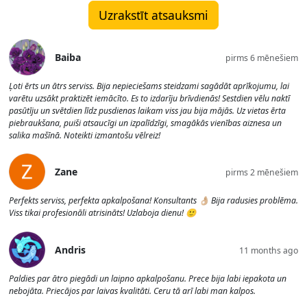
Uzrakstīt atsauksmi
Baiba
pirms 6 mēnešiem
Ļoti ērts un ātrs serviss. Bija nepieciešams steidzami sagādāt aprīkojumu, lai
varētu uzsākt praktizēt iemācīto. Es to izdarīju brīvdienās! Sestdien vēlu naktī
pasūtīju un svētdien līdz pusdienas laikam viss jau bija mājās. Uz vietas ērta
piebraukšana, puiši atsaucīgi un izpalīdzīgi, smagākās vienības aiznesa un
salika mašīnā. Noteikti izmantošu vēlreiz!
Zane
pirms 2 mēnešiem
Perfekts serviss, perfekta apkalpošana! Konsultants 👌🏼 Bija radusies problēma.
Viss tikai profesionāli atrisināts! Uzlaboja dienu! 🙂
Andris
11 months ago
Paldies par ātro piegādi un laipno apkalpošanu. Prece bija labi iepakota un
nebojāta. Priecājos par laivas kvalitāti. Ceru tā arī labi man kalpos.