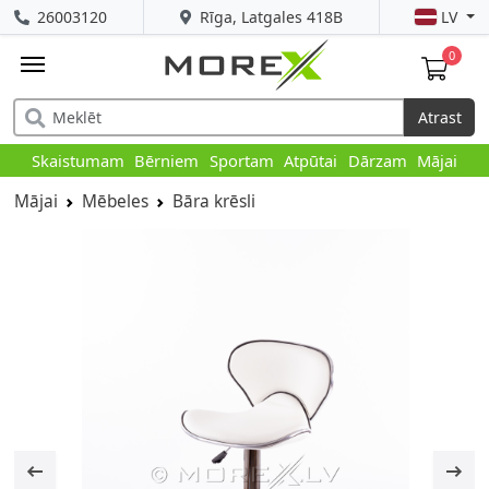
26003120
Rīga, Latgales 418B
LV
0
Atrast
Skaistumam
Bērniem
Sportam
Atpūtai
Dārzam
Mājai
Mājai
Mēbeles
Bāra krēsli