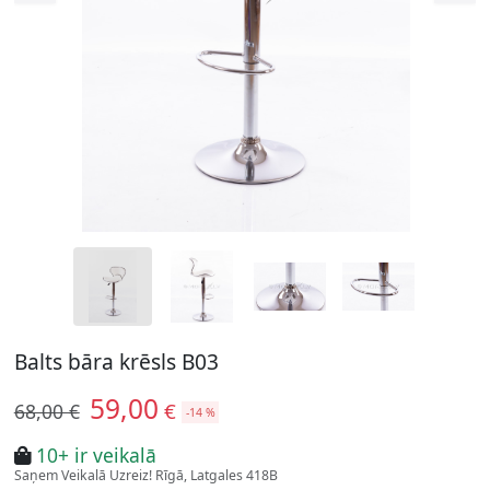
Balts bāra krēsls B03
59,00
€
68,00 €
-14 %
10+ ir veikalā
Saņem Veikalā Uzreiz! Rīgā, Latgales 418B