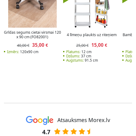
Grīdas segums cietai virsmai 120
4 līmeņu plaukts uz riteņiem
Bambusa
x 90 cm (FO82001)
35,00
15,00
€
€
40,00 €
25,00 €
Izmērs:
120x90 cm
Platums:
12 cm
Platum
Dziļums:
37 cm
Dziļum
Augstums:
91.5 cm
Augst
Atsauksmes Morex.lv
4.7