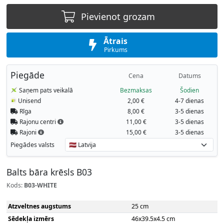
Pievienot grozam
Ātrais
Pirkums
Piegāde
Cena
Datums
Saņem pats veikalā
Bezmaksas
Šodien
Unisend
2,00 €
4-7 dienas
Rīga
8,00 €
3-5 dienas
Rajonu centri
11,00 €
3-5 dienas
Rajoni
15,00 €
3-5 dienas
Piegādes valsts
Balts bāra krēsls B03
Kods:
B03-WHITE
Atzveltnes augstums
25 cm
Sēdekļa izmērs
46x39.5x4.5 cm