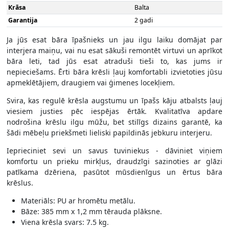
Krāsa
Balta
Garantija
2 gadi
Ja jūs esat bāra īpašnieks un jau ilgu laiku domājat par
interjera maiņu, vai nu esat sākuši remontēt virtuvi un aprīkot
bāra leti, tad jūs esat atraduši tieši to, kas jums ir
nepieciešams. Ērti bāra krēsli ļauj komfortabli izvietoties jūsu
apmeklētājiem, draugiem vai ģimenes locekļiem.
Svira, kas regulē krēsla augstumu un īpašs kāju atbalsts ļauj
viesiem justies pēc iespējas ērtāk. Kvalitatīva apdare
nodrošina krēslu ilgu mūžu, bet stilīgs dizains garantē, ka
šādi mēbeļu priekšmeti lieliski papildinās jebkuru interjeru.
Ieprieciniet sevi un savus tuviniekus - dāviniet viņiem
komfortu un prieku mirkļus, draudzīgi sazinoties ar glāzi
patīkama dzēriena, pasūtot mūsdienīgus un ērtus bāra
krēslus.
Materiāls: PU ar hromētu metālu.
Bāze: 385 mm x 1,2 mm tērauda plāksne.
Viena krēsla svars: 7.5 kg.