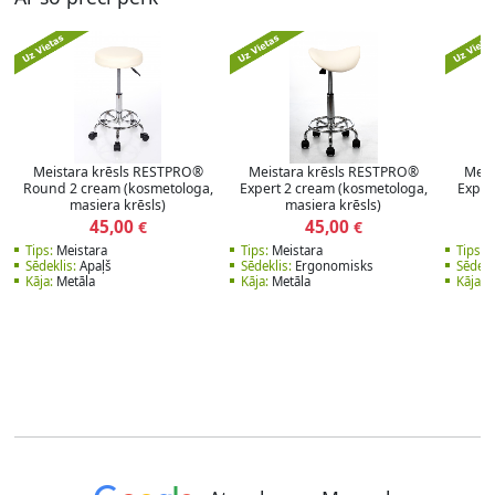
Meistara krēsls RESTPRO®
Meistara krēsls RESTPRO®
Meis
Round 2 cream (kosmetologa,
Expert 2 cream (kosmetologa,
Exper
masiera krēsls)
masiera krēsls)
45,00
45,00
€
€
Tips:
Meistara
Tips:
Meistara
Tips:
M
Sēdeklis:
Apaļš
Sēdeklis:
Ergonomisks
Sēdekl
Kāja:
Metāla
Kāja:
Metāla
Kāja:
P