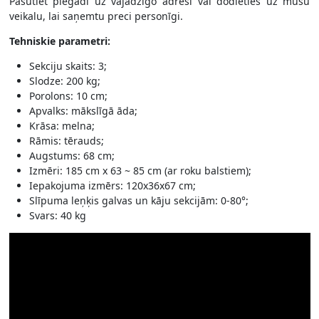
​Pasūtiet piegādi uz vajadzīgo adresi vai dodieties uz mūsu
veikalu, lai saņemtu preci personīgi.
Tehniskie parametri:
Sekciju skaits: 3;
Slodze: 200 kg;
Porolons: 10 cm;
Apvalks: mākslīgā āda;
Krāsa: melna;
Rāmis: tērauds;
Augstums: 68 cm;
Izmēri: 185 cm x 63 ~ 85 cm (ar roku balstiem);
Iepakojuma izmērs: 120x36x67 cm;
Slīpuma leņķis galvas un kāju sekcijām: 0-80°;
Svars: 40 kg