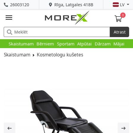
26003120
Rīga, Latgales 418B
LV
0
Atrast
Skaistumam
Bērniem
Sportam
Atpūtai
Dārzam
Mājai
Skaistumam
Kosmetologu kušetes