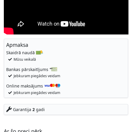
Apmaksa
Skaidrā naudā
Mūsu veikalā
Bankas pārskaitījums
Jebkuram piegādes veidam
Online maksājums
Jebkuram piegādes veidam
Garantija
2
gadi
Ar šo preci pērk