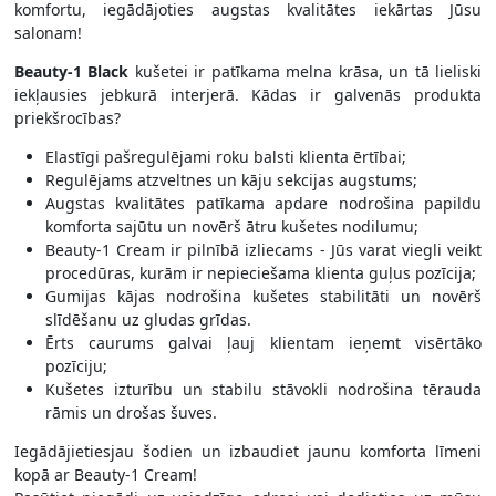
komfortu, iegādājoties augstas kvalitātes iekārtas Jūsu
salonam!
Beauty-1 Black
kušetei ir patīkama melna krāsa, un tā lieliski
iekļausies jebkurā interjerā. Kādas ir galvenās produkta
priekšrocības?
Elastīgi pašregulējami roku balsti klienta ērtībai;
Regulējams atzveltnes un kāju sekcijas augstums;
Augstas kvalitātes patīkama apdare nodrošina papildu
komforta sajūtu un novērš ātru kušetes nodilumu;
Beauty-1 Cream ir pilnībā izliecams - Jūs varat viegli veikt
procedūras, kurām ir nepieciešama klienta guļus pozīcija;
Gumijas kājas nodrošina kušetes stabilitāti un novērš
slīdēšanu uz gludas grīdas.
Ērts caurums galvai ļauj klientam ieņemt visērtāko
pozīciju;
Kušetes izturību un stabilu stāvokli nodrošina tērauda
rāmis un drošas šuves.
Iegādājietiesjau šodien un izbaudiet jaunu komforta līmeni
kopā ar Beauty-1 Cream!