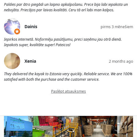
Paldies par ātro piegādi un laipno apkalpošanu. Prece bija labi iepakota un
nebojāta. Priecājos par laivas kvalitāti. Ceru tā arī labi man kalpos.
Dainis
pirms 3 mēnešiem
Iepirkos internetā. Noformēju pasūtījumu, preci saņēmu jau otrā dienā.
Iepakots super, kvalitāte super! Pateicos!
Xenia
2 months ago
They delivered the kayak to Estonia very quickly. Reliable service. We are 100%
satisfied with both the purchase and the customer service.
Paslēpt atsauksmes