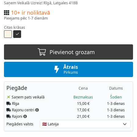
Saņem Veikalā Uzreiz! Rīgā, Latgales 418B
10+ ir noliktavā
Pieejams pēc 1-7 dienām
Citas krāsas
Pievienot grozam
Ātrais
Pirkums
Piegāde
Cena
Datums
Saņem pats veikalā
Bezmaksas
Šodien
Rīga
15,00 €
1-3 dienas
Rajonu centri
17,00 €
1-3 dienas
Rajoni
21,00 €
1-3 dienas
Piegādes valsts