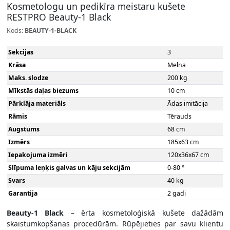
Kosmetologu un pedikīra meistaru kušete
RESTPRO Beauty-1 Black
Kods:
BEAUTY-1-BLACK
Sekcijas
3
Krāsa
Melna
Maks. slodze
200 kg
Mīkstās daļas biezums
10 cm
Pārklāja materiāls
Ādas imitācija
Rāmis
Tērauds
Augstums
68 cm
Izmērs
185x63 cm
Iepakojuma izmēri
120x36x67 cm
Slīpuma leņķis galvas un kāju sekcijām
0-80 °
Svars
40 kg
Garantija
2 gadi
Beauty-1 Black
– ērta kosmetoloģiskā kušete dažādām
skaistumkopšanas procedūrām. Rūpējieties par savu klientu