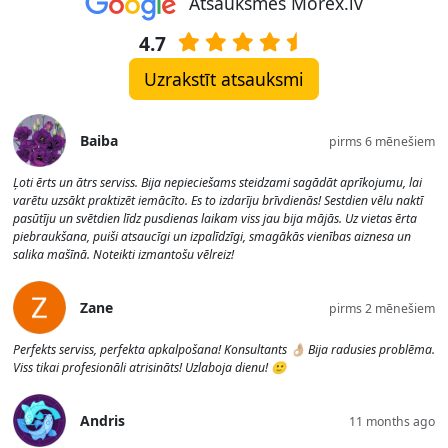
Atsauksmes Morex.lv
4.7
Uzrakstīt atsauksmi
Baiba
pirms 6 mēnešiem
Ļoti ērts un ātrs serviss. Bija nepieciešams steidzami sagādāt aprīkojumu, lai
varētu uzsākt praktizēt iemācīto. Es to izdarīju brīvdienās! Sestdien vēlu naktī
pasūtīju un svētdien līdz pusdienas laikam viss jau bija mājās. Uz vietas ērta
piebraukšana, puiši atsaucīgi un izpalīdzīgi, smagākās vienības aiznesa un
salika mašīnā. Noteikti izmantošu vēlreiz!
Zane
pirms 2 mēnešiem
Perfekts serviss, perfekta apkalpošana! Konsultants 👌🏼 Bija radusies problēma.
Viss tikai profesionāli atrisināts! Uzlaboja dienu! 🙂
Andris
11 months ago