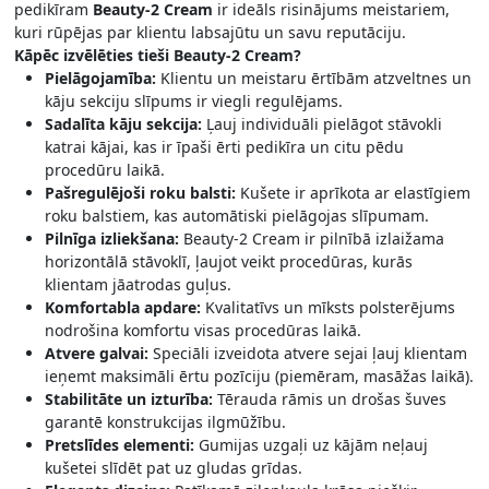
pedikīram
Beauty-2 Cream
ir ideāls risinājums meistariem,
kuri rūpējas par klientu labsajūtu un savu reputāciju.
Kāpēc izvēlēties tieši Beauty-2 Cream?
Pielāgojamība:
Klientu un meistaru ērtībām atzveltnes un
kāju sekciju slīpums ir viegli regulējams.
Sadalīta kāju sekcija:
Ļauj individuāli pielāgot stāvokli
katrai kājai, kas ir īpaši ērti pedikīra un citu pēdu
procedūru laikā.
Pašregulējoši roku balsti:
Kušete ir aprīkota ar elastīgiem
roku balstiem, kas automātiski pielāgojas slīpumam.
Pilnīga izliekšana:
Beauty-2 Cream ir pilnībā izlaižama
horizontālā stāvoklī, ļaujot veikt procedūras, kurās
klientam jāatrodas guļus.
Komfortabla apdare:
Kvalitatīvs un mīksts polsterējums
nodrošina komfortu visas procedūras laikā.
Atvere galvai:
Speciāli izveidota atvere sejai ļauj klientam
ieņemt maksimāli ērtu pozīciju (piemēram, masāžas laikā).
Stabilitāte un izturība:
Tērauda rāmis un drošas šuves
garantē konstrukcijas ilgmūžību.
Pretslīdes elementi:
Gumijas uzgaļi uz kājām neļauj
kušetei slīdēt pat uz gludas grīdas.