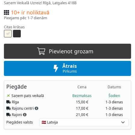
Saņem Veikalā Uzreiz! Rīgā, Latgales 418B
10+ ir noliktavā
Pieejams pēc 1-7 dienām
Citas krāsas
Pievienot grozam
Ātrais
Pirkums
Piegāde
Cena
Datums
Saņem pats veikalā
Bezmaksas
Šodien
Rīga
15,00 €
1-3 dienas
Rajonu centri
17,00 €
1-3 dienas
Rajoni
21,00 €
1-3 dienas
Piegādes valsts