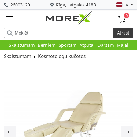
26003120
Rīga, Latgales 418B
LV
0
Atrast
Skaistumam
Bērniem
Sportam
Atpūtai
Dārzam
Mājai
Skaistumam
Kosmetologu kušetes