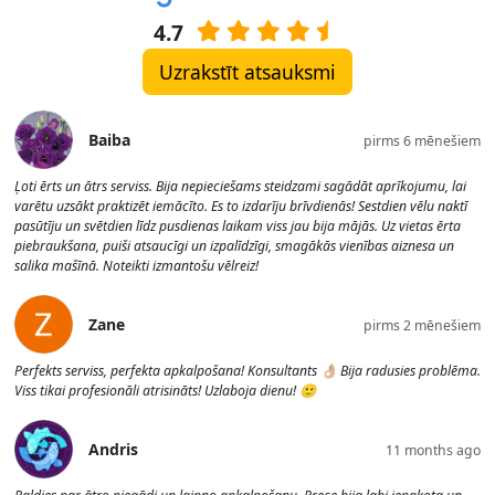
4.7
Uzrakstīt atsauksmi
Baiba
pirms 6 mēnešiem
Ļoti ērts un ātrs serviss. Bija nepieciešams steidzami sagādāt aprīkojumu, lai
varētu uzsākt praktizēt iemācīto. Es to izdarīju brīvdienās! Sestdien vēlu naktī
pasūtīju un svētdien līdz pusdienas laikam viss jau bija mājās. Uz vietas ērta
piebraukšana, puiši atsaucīgi un izpalīdzīgi, smagākās vienības aiznesa un
salika mašīnā. Noteikti izmantošu vēlreiz!
Zane
pirms 2 mēnešiem
Perfekts serviss, perfekta apkalpošana! Konsultants 👌🏼 Bija radusies problēma.
Viss tikai profesionāli atrisināts! Uzlaboja dienu! 🙂
Andris
11 months ago