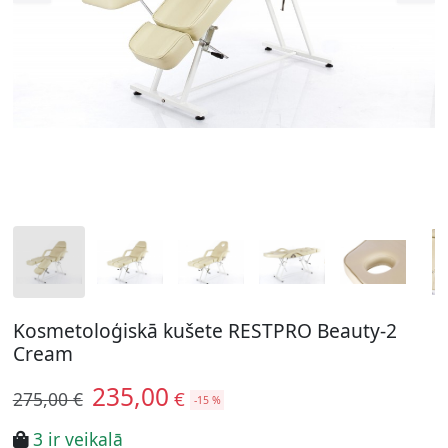
Kosmetoloģiskā kušete RESTPRO Beauty-2
Cream
235,00
€
275,00 €
-15 %
3 ir veikalā