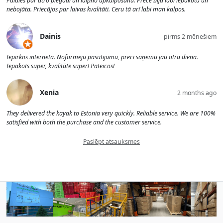
Paldies par ātro piegādi un laipno apkalpošanu. Prece bija labi iepakota un
nebojāta. Priecājos par laivas kvalitāti. Ceru tā arī labi man kalpos.
Dainis
pirms 2 mēnešiem
Iepirkos internetā. Noformēju pasūtījumu, preci saņēmu jau otrā dienā.
Iepakots super, kvalitāte super! Pateicos!
Xenia
2 months ago
They delivered the kayak to Estonia very quickly. Reliable service. We are 100%
satisfied with both the purchase and the customer service.
Paslēpt atsauksmes