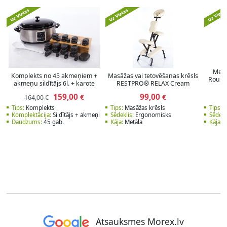
Meis
Komplekts no 45 akmeņiem +
Masāžas vai tetovēšanas krēsls
Round
akmeņu sildītājs 6l. + karote
RESTPRO® RELAX Cream
159,00
99,00
€
€
164,00 €
Tips:
Komplekts
Tips:
Masāžas krēsls
Tips:
M
Komplektācija:
Sildītājs + akmeņi
Sēdeklis:
Ergonomisks
Sēdekl
Daudzums:
45 gab.
Kāja:
Metāla
Kāja:
P
Atsauksmes Morex.lv