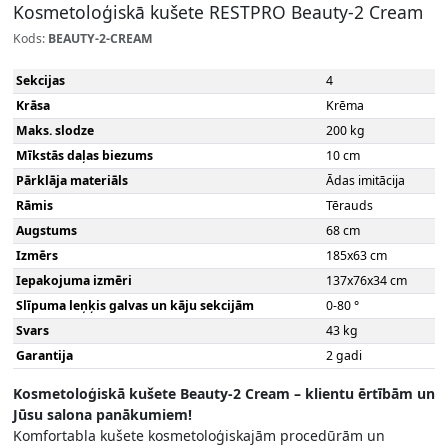
Kosmetoloģiskā kušete RESTPRO Beauty-2 Cream
Kods:
BEAUTY-2-CREAM
Sekcijas
4
Krāsa
Krēma
Maks. slodze
200 kg
Mīkstās daļas biezums
10 cm
Pārklāja materiāls
Ādas imitācija
Rāmis
Tērauds
Augstums
68 cm
Izmērs
185x63 cm
Iepakojuma izmēri
137x76x34 cm
Slīpuma leņķis galvas un kāju sekcijām
0-80 °
Svars
43 kg
Garantija
2 gadi
Kosmetoloģiskā kušete Beauty-2 Cream – klientu ērtībām un
Jūsu salona panākumiem!
Komfortabla kušete kosmetoloģiskajām procedūrām un