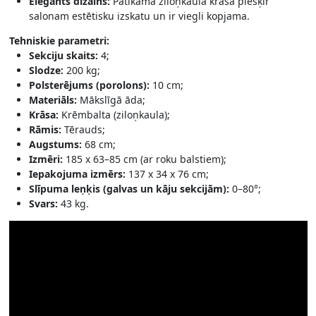
Elegants dizains:
Patīkamā ziloņkaula krāsa piešķir
salonam estētisku izskatu un ir viegli kopjama.
Tehniskie parametri:
Sekciju skaits:
4;
Slodze:
200 kg;
Polsterējums (porolons):
10 cm;
Materiāls:
Mākslīgā āda;
Krāsa:
Krēmbalta (ziloņkaula);
Rāmis:
Tērauds;
Augstums:
68 cm;
Izmēri:
185 x 63–85 cm (ar roku balstiem);
Iepakojuma izmērs:
137 x 34 x 76 cm;
Slīpuma leņķis (galvas un kāju sekcijām):
0–80°;
Svars:
43 kg.