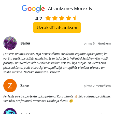
Atsauksmes Morex.lv
4.7
Uzrakstīt atsauksmi
Baiba
pirms 6 mēnešiem
Ļoti ērts un ātrs serviss. Bija nepieciešams steidzami sagādāt aprīkojumu, lai
varētu uzsākt praktizēt iemācīto. Es to izdarīju brīvdienās! Sestdien vēlu naktī
pasūtīju un svētdien līdz pusdienas laikam viss jau bija mājās. Uz vietas ērta
piebraukšana, puiši atsaucīgi un izpalīdzīgi, smagākās vienības aiznesa un
salika mašīnā. Noteikti izmantošu vēlreiz!
Zane
pirms 2 mēnešiem
Perfekts serviss, perfekta apkalpošana! Konsultants 👌🏼 Bija radusies problēma.
Viss tikai profesionāli atrisināts! Uzlaboja dienu! 🙂