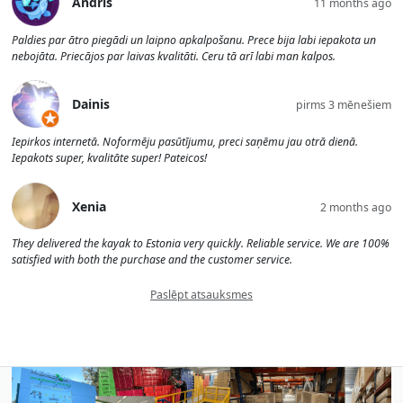
Andris
11 months ago
Paldies par ātro piegādi un laipno apkalpošanu. Prece bija labi iepakota un
nebojāta. Priecājos par laivas kvalitāti. Ceru tā arī labi man kalpos.
Dainis
pirms 3 mēnešiem
Iepirkos internetā. Noformēju pasūtījumu, preci saņēmu jau otrā dienā.
Iepakots super, kvalitāte super! Pateicos!
Xenia
2 months ago
They delivered the kayak to Estonia very quickly. Reliable service. We are 100%
satisfied with both the purchase and the customer service.
Paslēpt atsauksmes