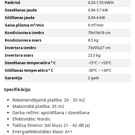
Patēriņš
0.24-1.55 kW/h
Dzesēšanas jauda
0.94-3.7 kW
Sildīšanas jauda
0.94-4 kW
Gaisa plūsma m³/min
9 m³/min
Kondicioniera izmērs
79x19x19 cm
Kondicioniera svars
8.5 kg
Invertora izmērs
73x55x27 cm
Invertora svars
23.5 kg
Dzesēšanas temperatūra ° C
-15°C ~ +53°C
Sildīšanas temperatūra ° C
-30°C ~ +30°C
Garantija
2 gadi
Specifikācija:
Rekomendējamā platība: 26 - 35 m2
Maksimālā platība: 35 m2
Darba režīmi: apsildīšana / dzesēšana
Efektivitāte: Nordic
Tokšņa līmenis: ļoti kluss 21 - 42 dB (a)
Energoefektivitātes klase: A++