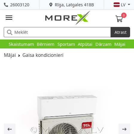
26003120
Rīga, Latgales 418B
LV
0
Atrast
Skaistumam
Bērniem
Sportam
Atpūtai
Dārzam
Mājai
Mājai
Gaisa kondicionieri