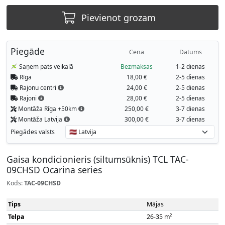
Pievienot grozam
Piegāde
Cena
Datums
Saņem pats veikalā
Bezmaksas
1-2 dienas
Rīga
18,00 €
2-5 dienas
Rajonu centri
24,00 €
2-5 dienas
Rajoni
28,00 €
2-5 dienas
Montāža Rīga +50km
250,00 €
3-7 dienas
Montāža Latvija
300,00 €
3-7 dienas
Piegādes valsts
Gaisa kondicionieris (siltumsūknis) TCL TAC-
09CHSD Ocarina series
Kods:
TAC-09CHSD
Tips
Mājas
Telpa
26-35 m²