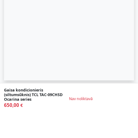
Gaisa kondicionieris
© 2007-2026 SIA "Zinva" | Morex.lv
(siltumsūknis) TCL TAC-09CHSD
Nav noliktavā
Ocarina series
Uz augšu
650,00
€