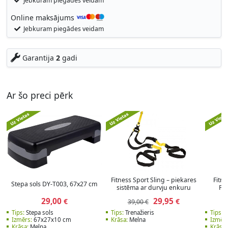
Jebkuram piegādes veidam
Online maksājums
Jebkuram piegādes veidam
Garantija
2
gadi
Ar šo preci pērk
Fitness Sport Sling – piekares
Fitn
Stepa sols DY-T003, 67x27 cm
sistēma ar durvju enkuru
Po
29,00
29,95
€
€
39,00 €
Tips:
Stepa sols
Tips:
Trenažieris
Tips:
E
Izmērs:
67x27x10 cm
Krāsa:
Melna
Izmērs
Krāsa:
Melna
Krāsa: