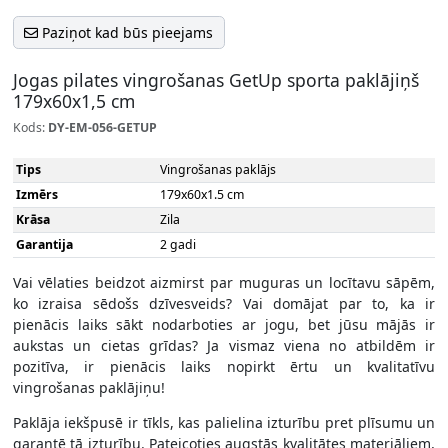
Paziņot kad būs pieejams
Jogas pilates vingrošanas GetUp sporta paklājiņš
179x60x1,5 cm
Kods:
DY-EM-056-GETUP
Tips
Vingrošanas paklājs
Izmērs
179х60x1.5 cm
Krāsa
Zila
Garantija
2 gadi
Vai vēlaties beidzot aizmirst par muguras un locītavu sāpēm,
ko izraisa sēdošs dzīvesveids? Vai domājat par to, ka ir
pienācis laiks sākt nodarboties ar jogu, bet jūsu mājās ir
aukstas un cietas grīdas? Ja vismaz viena no atbildēm ir
pozitīva, ir pienācis laiks nopirkt ērtu un kvalitatīvu
vingrošanas paklājiņu!
Paklāja iekšpusē ir tīkls, kas palielina izturību pret plīsumu un
garantē tā izturību. Pateicoties augstās kvalitātes materiāliem,