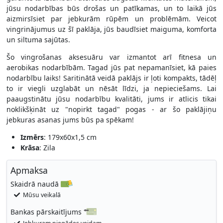
jūsu nodarbības būs drošas un patīkamas, un to laikā jūs
aizmirsīsiet par jebkurām rūpēm un problēmām. Veicot
vingrinājumus uz šī paklāja, jūs baudīsiet maiguma, komforta
un siltuma sajūtas.
Šo vingrošanas aksesuāru var izmantot arī fitnesa un
aerobikas nodarbībām. Tagad jūs pat nepamanīsiet, kā paies
nodarbību laiks! Saritinātā veidā paklājs ir ļoti kompakts, tādēļ
to ir viegli uzglabāt un nēsāt līdzi, ja nepieciešams. Lai
paaugstinātu jūsu nodarbību kvalitāti, jums ir atlicis tikai
noklikšķināt uz "nopirkt tagad" pogas - ar šo paklājiņu
jebkuras asanas jums būs pa spēkam!
Izmērs
: 179x60x1,5 cm
Krāsa
: Zila
Apmaksa
Skaidrā naudā
Mūsu veikalā
Bankas pārskaitījums