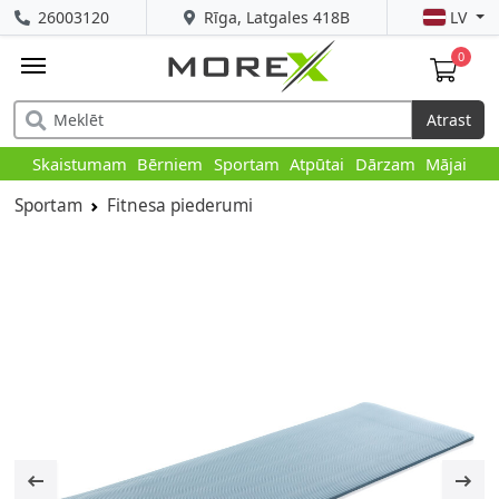
26003120
Rīga, Latgales 418B
LV
0
Atrast
Skaistumam
Bērniem
Sportam
Atpūtai
Dārzam
Mājai
Sportam
Fitnesa piederumi