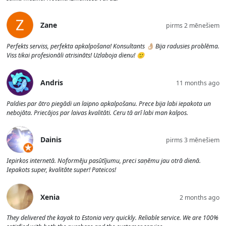
Zane
pirms 2 mēnešiem
Perfekts serviss, perfekta apkalpošana! Konsultants 👌🏼 Bija radusies problēma.
Viss tikai profesionāli atrisināts! Uzlaboja dienu! 🙂
Andris
11 months ago
Paldies par ātro piegādi un laipno apkalpošanu. Prece bija labi iepakota un
nebojāta. Priecājos par laivas kvalitāti. Ceru tā arī labi man kalpos.
Dainis
pirms 3 mēnešiem
Iepirkos internetā. Noformēju pasūtījumu, preci saņēmu jau otrā dienā.
Iepakots super, kvalitāte super! Pateicos!
Xenia
2 months ago
They delivered the kayak to Estonia very quickly. Reliable service. We are 100%