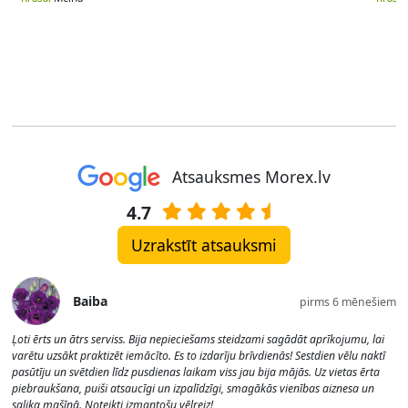
Atsauksmes Morex.lv
4.7
Uzrakstīt atsauksmi
Baiba
pirms 6 mēnešiem
Ļoti ērts un ātrs serviss. Bija nepieciešams steidzami sagādāt aprīkojumu, lai
varētu uzsākt praktizēt iemācīto. Es to izdarīju brīvdienās! Sestdien vēlu naktī
pasūtīju un svētdien līdz pusdienas laikam viss jau bija mājās. Uz vietas ērta
piebraukšana, puiši atsaucīgi un izpalīdzīgi, smagākās vienības aiznesa un
salika mašīnā. Noteikti izmantošu vēlreiz!