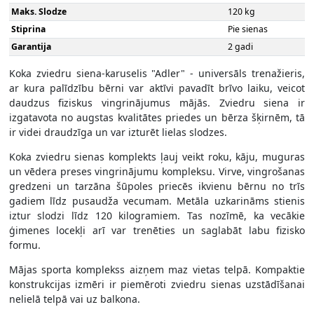
Maks. Slodze
120 kg
Stiprina
Pie sienas
Garantija
2 gadi
Koka zviedru siena-karuselis "Adler" - universāls trenažieris,
ar kura palīdzību bērni var aktīvi pavadīt brīvo laiku, veicot
daudzus fiziskus vingrinājumus mājās. Zviedru siena ir
izgatavota no augstas kvalitātes priedes un bērza šķirnēm, tā
ir videi draudzīga un var izturēt lielas slodzes.
Koka zviedru sienas komplekts ļauj veikt roku, kāju, muguras
un vēdera preses vingrinājumu kompleksu. Virve, vingrošanas
gredzeni un tarzāna šūpoles priecēs ikvienu bērnu no trīs
gadiem līdz pusaudža vecumam. Metāla uzkarināms stienis
iztur slodzi līdz 120 kilogramiem. Tas nozīmē, ka vecākie
ģimenes locekļi arī var trenēties un saglabāt labu fizisko
formu.
Mājas sporta komplekss aizņem maz vietas telpā. Kompaktie
konstrukcijas izmēri ir piemēroti zviedru sienas uzstādīšanai
nelielā telpā vai uz balkona.