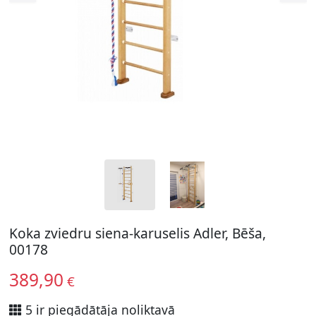
Koka zviedru siena-karuselis Adler, Bēša,
00178
389,90
€
5 ir piegādātāja noliktavā