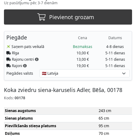
Uz pasūtījumu pēc 3-7 dienām
Pievienot grozam
Piegāde
Cena
Datums
Saņem pats veikalā
Bezmaksas
4-8 dienas
Rīga
10,00 €
5-11 dienas
Rajonu centri
13,00 €
5-11 dienas
Rajoni
19,00 €
5-11 dienas
Piegādes valsts
Koka zviedru siena-karuselis Adler, Bēša, 00178
Kods:
00178
Sienas augstums
243 cm
Sienas platums
65 cm
Pievilkšanās stieņa platums
95 cm
Dziļums
70 cm