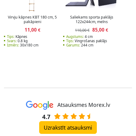
Virvju kāpnes КВТ 180 cm, 5
Saliekams sporta paklājs
pakāpieni
122x244cm, melns
11,00
85,00
€
€
110,00 €
Tips:
Kāpnes
Augstums:
4 cm
Svars:
0.8 kg
Tips:
Vingrošanas paklājs
Izmērs:
30x180 сm
Garums:
244 cm
Atsauksmes Morex.lv
4.7
Uzrakstīt atsauksmi