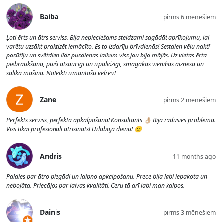
Baiba
pirms 6 mēnešiem
Ļoti ērts un ātrs serviss. Bija nepieciešams steidzami sagādāt aprīkojumu, lai
varētu uzsākt praktizēt iemācīto. Es to izdarīju brīvdienās! Sestdien vēlu naktī
pasūtīju un svētdien līdz pusdienas laikam viss jau bija mājās. Uz vietas ērta
piebraukšana, puiši atsaucīgi un izpalīdzīgi, smagākās vienības aiznesa un
salika mašīnā. Noteikti izmantošu vēlreiz!
Zane
pirms 2 mēnešiem
Perfekts serviss, perfekta apkalpošana! Konsultants 👌🏼 Bija radusies problēma.
Viss tikai profesionāli atrisināts! Uzlaboja dienu! 🙂
Andris
11 months ago
Paldies par ātro piegādi un laipno apkalpošanu. Prece bija labi iepakota un
nebojāta. Priecājos par laivas kvalitāti. Ceru tā arī labi man kalpos.
Dainis
pirms 3 mēnešiem