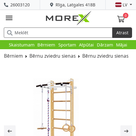
26003120
Rīga, Latgales 418B
LV
0
Atrast
Skaistumam
Bērniem
Sportam
Atpūtai
Dārzam
Mājai
Bērniem
Bērnu zviedru sienas
Bērnu zviedru sienas