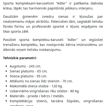
Sporta kompleksam-karuselism “Adler" ir patīkama dabiska
krāsa, tāpēc tas harmoniski papildinās jebkuru interjeru.
Daudzām ģimenēm zviedru sienas ir kļuvušas par
neatņemamu mājas atribūtu. Pateicoties tām, saglabāt lielisku
fizisko formu un profesionāli sportot ir kļuvis iespējams ne
tikai sporta zālē.
Pasūtiet sporta kompleksu-karuseli "Adler" un iegūstiet
trenažieru komplektu, kas nostiprinās bērna imūnsistēmu un
dāvinās viņam lielisku noskaņojumu.
Tehniskie parametri:
Augstums - 243 cm.
Sienas platums - 65 cm.
Stieņa platums - 95 cm.
Attālums no sienas līdz stienim - 70 cm.
Maksimālā stieņa slodze - 120 kg.
Uzkarināmo vingrošanas rīku slodze - 80 kg.
Materiāls - priede / bērzs / metāls.
Komplektācija: stienis, tarzāna šūpoles, vingrošanas
gredzeni, virve.