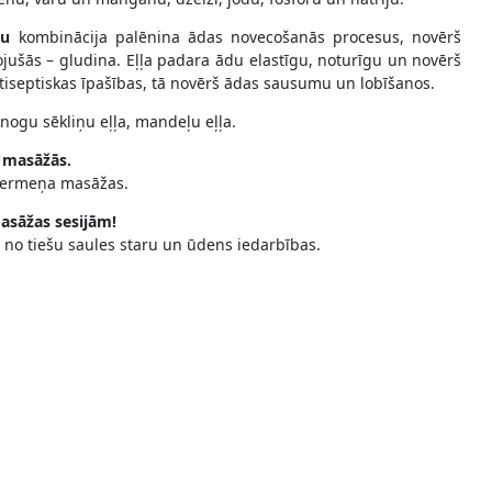
idu
kombinācija palēnina ādas novecošanās procesus, novērš
ojušās – gludina. Eļļa padara ādu elastīgu, noturīgu un novērš
antiseptiskas īpašības, tā novērš ādas sausumu un lobīšanos.
vīnogu sēkliņu eļļa, mandeļu eļļa.
 masāžās.
i ķermeņa masāžas.
masāžas sesijām!
 no tiešu saules staru un ūdens iedarbības.