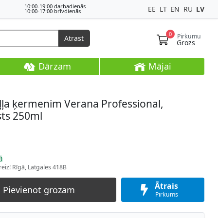
10:00-19:00 darbadienās
EE
LT
EN
RU
LV
10:00-17:00 brīvdienās
0
Pirkumu
Atrast
Grozs
Dārzam
Mājai
ļļa ķermenim Verana Professional,
sts 250ml
ā
eiz! Rīgā, Latgales 418B
Ātrais
Pievienot grozam
Pirkums