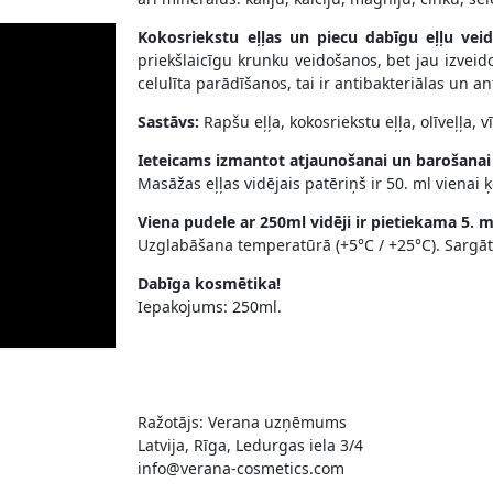
Kokosriekstu eļļas un piecu dabīgu eļļu ve
priekšlaicīgu krunku veidošanos, bet jau izveid
celulīta parādīšanos, tai ir antibakteriālas un 
Sastāvs:
Rapšu eļļa, kokosriekstu eļļa, olīveļļa, 
Ieteicams izmantot atjaunošanai un barošanai
Masāžas eļļas vidējais patēriņš ir 50. ml viena
Viena pudele ar 250ml vidēji ir pietiekama 5. 
Uzglabāšana temperatūrā (+5°C / +25°C). Sargāt
Dabīga kosmētika!
Iepakojums: 250ml.
Ražotājs: Verana uzņēmums
Latvija, Rīga, Ledurgas iela 3/4
info@verana-cosmetics.com