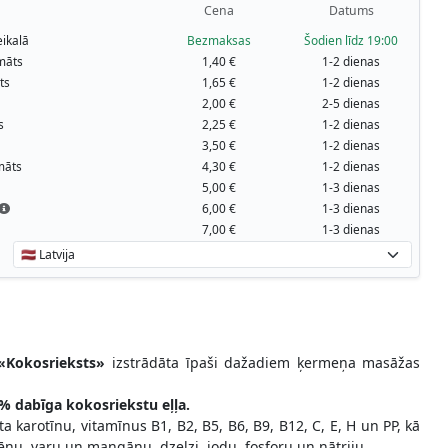
Cena
Datums
ikalā
Bezmaksas
Šodien līdz 19:00
māts
1,40 €
1-2 dienas
ts
1,65 €
1-2 dienas
2,00 €
2-5 dienas
s
2,25 €
1-2 dienas
3,50 €
1-2 dienas
māts
4,30 €
1-2 dienas
5,00 €
1-3 dienas
6,00 €
1-3 dienas
7,00 €
1-3 dienas
«Kokosrieksts»
izstrādāta īpaši dažadiem ķermeņa masāžas
% dabīga kokosriekstu eļļa.
eta karotīnu, vitamīnus B1, B2, B5, B6, B9, B12, C, E, H un PP, kā
elēnu, varu un mangānu, dzelzi, jodu, fosforu un nātriju.