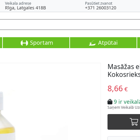
Veikala adrese
Pasūtiet zvanot
Rīga, Latgales 418B
+371 26003120
Sportam
Atpūtai
Masāžas e
Kokosriek
8,66
€
9 ir veikal
Saņem Veikalā Uzr