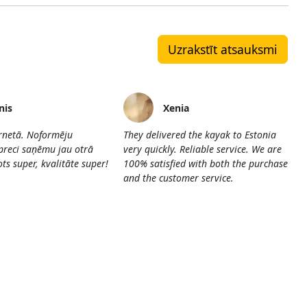
Uzrakstīt atsauksmi
nis
Xenia
ernetā. Noformēju
They delivered the kayak to Estonia
preci saņēmu jau otrā
very quickly. Reliable service. We are
ts super, kvalitāte super!
100% satisfied with both the purchase
and the customer service.