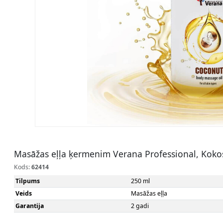
Masāžas eļļa ķermenim Verana Professional, Koko
Kods:
62414
Tilpums
250 ml
Veids
Masāžas eļļa
Garantija
2 gadi