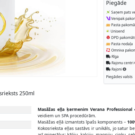
Piegāde
Saņem pats ve
Venipak pako
Pasta pakomā
Unisend
DPD pakomāt
Pasta nodaļa
Omniva pako
Rīga
Rajonu centri
Rajoni
Piegādes valsts
srieksts 250ml
Masāžas eļļa ķermenim Verana Professional 
veidiem un SPA procedūrām.
Masāžas eļļā izmantots īpašs komponents –
100
Kokosrieksta eļļas sastāvs ir unikāls, jo satur b
arī minerālus: kāliju, kalciju, magniju, cinku, s