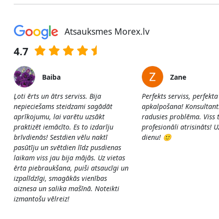
Atsauksmes Morex.lv
4.7
Baiba
Zane
Ļoti ērts un ātrs serviss. Bija
Perfekts serviss, perfekta
nepieciešams steidzami sagādāt
apkalpošana! Konsultants 
aprīkojumu, lai varētu uzsākt
radusies problēma. Viss t
praktizēt iemācīto. Es to izdarīju
profesionāli atrisināts! 
brīvdienās! Sestdien vēlu naktī
dienu! 🙂
pasūtīju un svētdien līdz pusdienas
laikam viss jau bija mājās. Uz vietas
ērta piebraukšana, puiši atsaucīgi un
izpalīdzīgi, smagākās vienības
aiznesa un salika mašīnā. Noteikti
izmantošu vēlreiz!