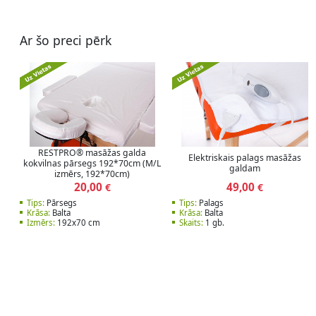
Ar šo preci pērk
RESTPRO® masāžas galda
Elektriskais palags masāžas
kokvilnas pārsegs 192*70cm (M/L
galdam
izmērs, 192*70cm)
20,00
49,00
€
€
Tips:
Pārsegs
Tips:
Palags
Krāsa:
Balta
Krāsa:
Balta
Izmērs:
192x70 cm
Skaits:
1 gb.