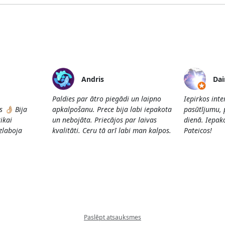
Andris
Dai
Paldies par ātro piegādi un laipno
Iepirkos int
👌🏼 Bija
apkalpošanu. Prece bija labi iepakota
pasūtījumu, 
ikai
un nebojāta. Priecājos par laivas
dienā. Iepako
Uzlaboja
kvalitāti. Ceru tā arī labi man kalpos.
Pateicos!
Paslēpt atsauksmes