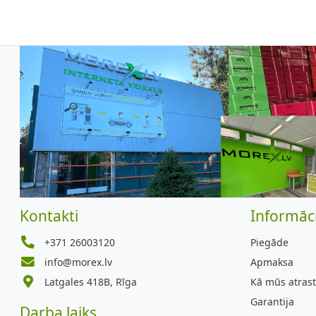
Kontakti
Informāci
+371 26003120
Piegāde
info@morex.lv
Apmaksa
Latgales 418B, Rīga
Kā mūs atrast
Garantija
Darba laiks