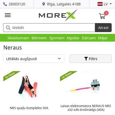
26003120
Rīga, Latgales 418B
LV
0
Atrast
Skaistumam
Bērniem
Sportam
Atpūtai
Dārzam
Mājai
Neraus
Filtrs
Laivas elektromotora NERAUS NRS
NRS spaiļu komplekts 50A
x32-x36 drošinātājs (40A)