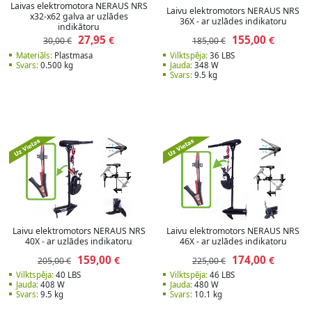
Laivas elektromotora NERAUS NRS
Laivu elektromotors NERAUS NRS
x32-x62 galva ar uzlādes
36X - ar uzlādes indikatoru
indikātoru
27,95
155,00
€
€
30,00 €
185,00 €
Materiāls:
Plastmasa
Vilktspēja:
36 LBS
Svars:
0.500 kg
Jauda:
348 W
Svars:
9.5 kg
Laivu elektromotors NERAUS NRS
Laivu elektromotors NERAUS NRS
40X - ar uzlādes indikatoru
46X - ar uzlādes indikatoru
159,00
174,00
€
€
205,00 €
225,00 €
Vilktspēja:
40 LBS
Vilktspēja:
46 LBS
Jauda:
408 W
Jauda:
480 W
Svars:
9.5 kg
Svars:
10.1 kg