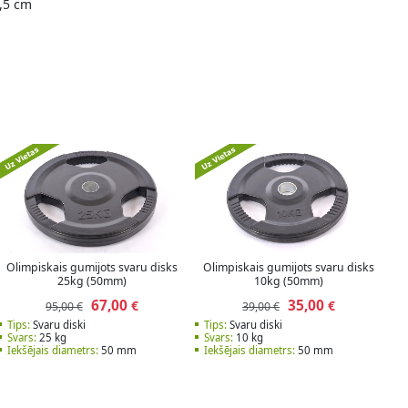
1,5 cm
Olimpiskais gumijots svaru disks
Olimpiskais gumijots svaru disks
25kg (50mm)
10kg (50mm)
67,00
35,00
€
€
95,00 €
39,00 €
Tips:
Svaru diski
Tips:
Svaru diski
Svars:
25 kg
Svars:
10 kg
Iekšējais diametrs:
50 mm
Iekšējais diametrs:
50 mm