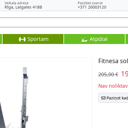
Veikala adrese
Pasūtiet zvanot
Rīga, Latgales 418B
+371 26003120
Sportam
Atpūtai
Fitnesa sol
1
205,00 €
Nav noliktav
Paziņot ka