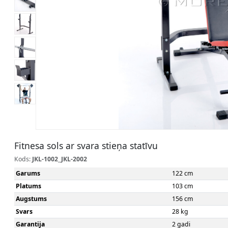
Fitnesa sols ar svara stieņa statīvu
Kods:
JKL-1002_JKL-2002
Garums
122 cm
Platums
103 cm
Augstums
156 cm
Svars
28 kg
Garantija
2 gadi