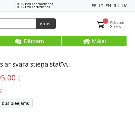
10:00-19:00 darbadienās
EE
LT
EN
RU
LV
10:00-17:00 brīvdienās
0
Pirkumu
Atrast
Grozs
Dārzam
Mājai
s ar svara stieņa statīvu
95,00
€
ā
d būs pieejams