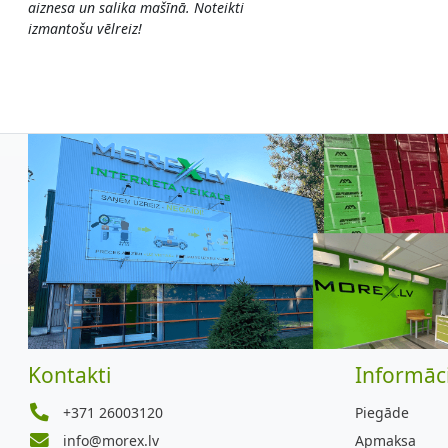
aiznesa un salika mašīnā. Noteikti
izmantošu vēlreiz!
Kontakti
Informāci
+371 26003120
Piegāde
info@morex.lv
Apmaksa