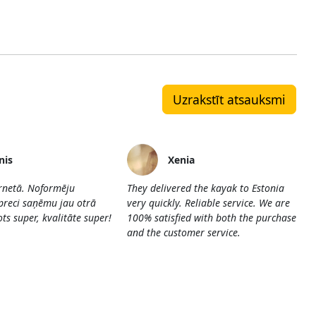
Uzrakstīt atsauksmi
nis
Xenia
ernetā. Noformēju
They delivered the kayak to Estonia
preci saņēmu jau otrā
very quickly. Reliable service. We are
ts super, kvalitāte super!
100% satisfied with both the purchase
and the customer service.