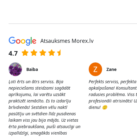
Atsauksmes Morex.lv
4.7
Baiba
Zane
Ļoti ērts un ātrs serviss. Bija
Perfekts serviss, perfekta
nepieciešams steidzami sagādāt
apkalpošana! Konsultants 
aprīkojumu, lai varētu uzsākt
radusies problēma. Viss t
praktizēt iemācīto. Es to izdarīju
profesionāli atrisināts! 
brīvdienās! Sestdien vēlu naktī
dienu! 🙂
pasūtīju un svētdien līdz pusdienas
laikam viss jau bija mājās. Uz vietas
ērta piebraukšana, puiši atsaucīgi un
izpalīdzīgi, smagākās vienības