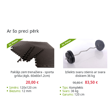
Ar šo preci pērk
Paklājs zem trenažiera - sporta
Izliekts svaru stienis ar svara
grīda (4gb. 60x60x1.2cm)
diskiem 36 kg
20,00
83,50
€
€
90,80 €
Izmērs:
120x120 cm
Tips:
Komplekts
Biezums:
12 mm
Svars:
36 kg
Garums:
120 cm