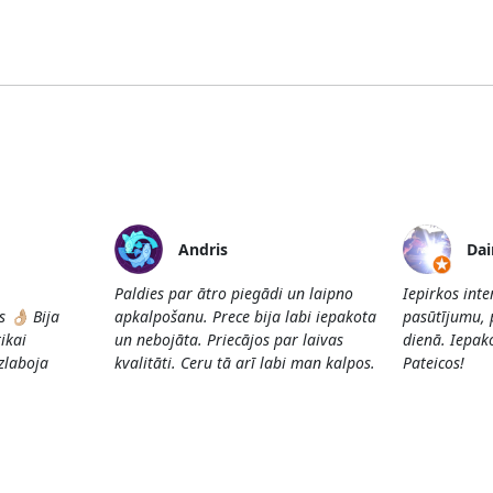
Andris
Dai
Paldies par ātro piegādi un laipno
Iepirkos int
👌🏼 Bija
apkalpošanu. Prece bija labi iepakota
pasūtījumu, 
ikai
un nebojāta. Priecājos par laivas
dienā. Iepako
Uzlaboja
kvalitāti. Ceru tā arī labi man kalpos.
Pateicos!