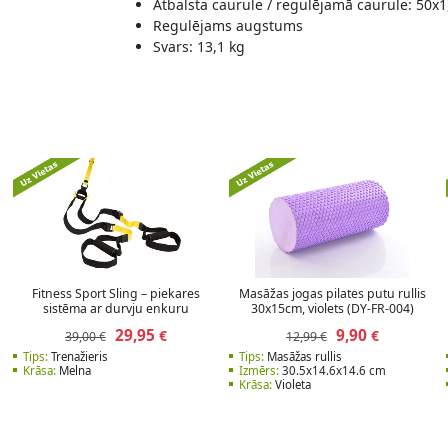
Atbalsta caurule / regulējamā caurule: 50x
Regulējams augstums
Svars: 13,1 kg
Fitness Sport Sling – piekares
Masāžas jogas pilates putu rullis
sistēma ar durvju enkuru
30x15cm, violets (DY-FR-004)
29,95
9,90
€
€
39,00 €
12,99 €
Tips:
Trenažieris
Tips:
Masāžas rullis
Krāsa:
Melna
Izmērs:
30.5x14.6x14.6 cm
Krāsa:
Violeta