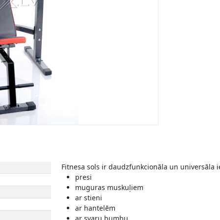
Fitnesa sols ir daudzfunkcionāla un universāla i
presi
muguras muskuļiem
ar stieni
ar hantelēm
ar svaru bumbu