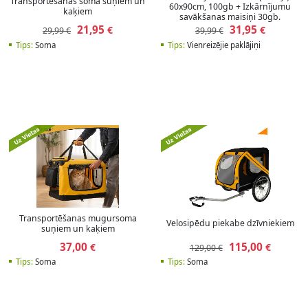
Transportēšanas soma suņiem un
60x90cm, 100gb + Izkārnījumu
kaķiem
savākšanas maisiņi 30gb.
21,95
31,95
€
€
29,99 €
39,99 €
Tips:
Soma
Tips:
Vienreizējie paklājiņi
Transportēšanas mugursoma
Velosipēdu piekabe dzīvniekiem
suņiem un kaķiem
37,00
115,00
€
€
129,00 €
Tips:
Soma
Tips:
Soma