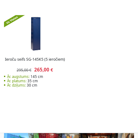
Ieroču seifs SG-145K5 (5 ieročiem)
265,00
€
295,00 €
Ār. augstums:
145 cm
Ār. platums:
35 cm
Ār. dziļums:
30 cm