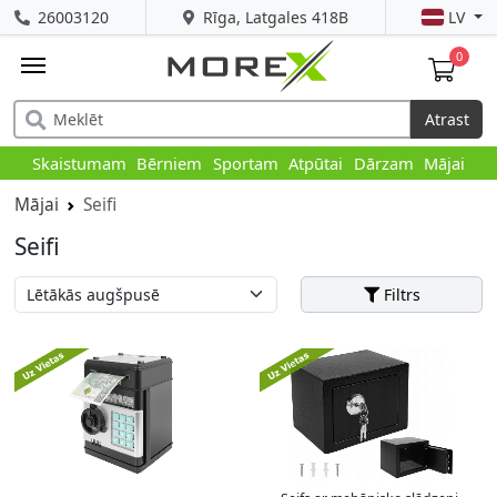
26003120
Rīga, Latgales 418B
LV
0
Atrast
Skaistumam
Bērniem
Sportam
Atpūtai
Dārzam
Mājai
Mājai
Seifi
Seifi
Filtrs