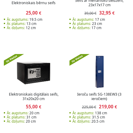
Seifs ar mehānisko slēdzeni,
Elektroniskais bērnu seifs
23x17x17 cm
25,00
32,95
€
€
39,00 €
Ār. augstums:
19.5 cm
Ār. augstums:
17 cm
Ār. platums:
13 cm
Ār. platums:
23 cm
Ār. dziļums:
12 cm
Ār. dziļums:
17 cm
Elektroniskais digitālais seifs,
Ieroču seifs SG-138EW3 (3
31x20x20 cm
ieročiem)
55,00
219,00
€
€
225,00 €
Ār. augstums:
20 cm
Ār. augstums:
138 cm
Ār. platums:
31 cm
Ār. platums:
31.5 cm
Ār. dziļums:
20 cm
Ār. dziļums:
20.5 cm