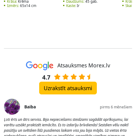
Krāsa:
Krēma
Daudzums:
45 gab.
Krāsa:
Izmērs:
65x14 cm
Kaste:
Ir
Skaits:
Atsauksmes Morex.lv
4.7
Uzrakstīt atsauksmi
Baiba
pirms 6 mēnešiem
Ļoti ērts un ātrs serviss. Bija nepieciešams steidzami sagādāt aprīkojumu, lai
varētu uzsākt praktizēt iemācīto. Es to izdarīju brīvdienās! Sestdien vēlu naktī
pasūtīju un svētdien līdz pusdienas laikam viss jau bija mājās. Uz vietas ērta
piebraukšana, puiši atsaucīgi un izpalīdzīgi, smagākās vienības aiznesa un