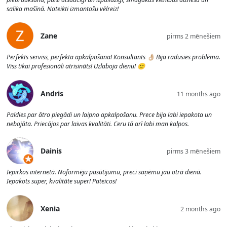
salika mašīnā. Noteikti izmantošu vēlreiz!
Zane
pirms 2 mēnešiem
Perfekts serviss, perfekta apkalpošana! Konsultants 👌🏼 Bija radusies problēma.
Viss tikai profesionāli atrisināts! Uzlaboja dienu! 🙂
Andris
11 months ago
Paldies par ātro piegādi un laipno apkalpošanu. Prece bija labi iepakota un
nebojāta. Priecājos par laivas kvalitāti. Ceru tā arī labi man kalpos.
Dainis
pirms 3 mēnešiem
Iepirkos internetā. Noformēju pasūtījumu, preci saņēmu jau otrā dienā.
Iepakots super, kvalitāte super! Pateicos!
Xenia
2 months ago