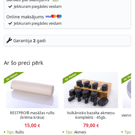
Jebkuram piegādes veidam
Online maksājums
Jebkuram piegādes veidam
Garantija
2
gadi
Ar šo preci pērk
Ku
RESTPRO® masāžas rullis
Vulkānisko bazalta akmeņu
vienreiz
(krēma krāsa)
komplekts - 45gb.
15,00
79,00
€
€
Tips:
Rullis
Tips:
Akmeņi
Tips:
P