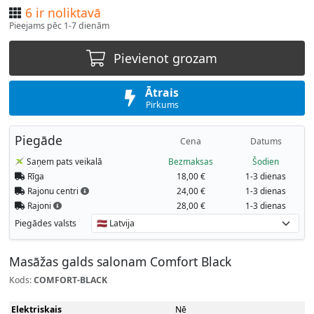
6 ir noliktavā
Pieejams pēc 1-7 dienām
Pievienot grozam
Ātrais
Pirkums
Piegāde
Cena
Datums
Saņem pats veikalā
Bezmaksas
Šodien
Rīga
18,00 €
1-3 dienas
Rajonu centri
24,00 €
1-3 dienas
Rajoni
28,00 €
1-3 dienas
Piegādes valsts
Masāžas galds salonam Comfort Black
Kods:
COMFORT-BLACK
Elektriskais
Nē