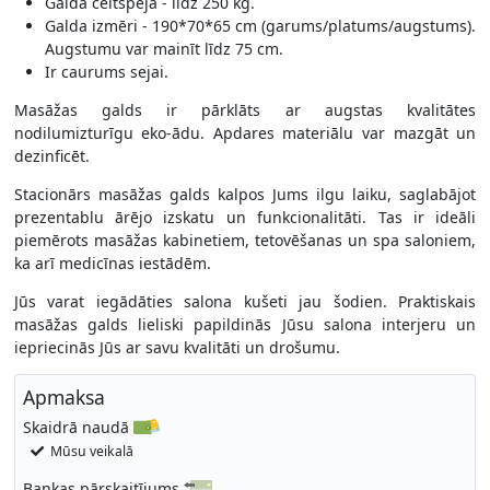
Galda celtspēja - līdz 250 kg.
Galda izmēri - 190*70*65 cm (garums/platums/augstums).
Augstumu var mainīt līdz 75 cm.
Ir caurums sejai.
Masāžas galds ir pārklāts ar augstas kvalitātes
nodilumizturīgu eko-ādu. Apdares materiālu var mazgāt un
dezinficēt.
Stacionārs masāžas galds kalpos Jums ilgu laiku, saglabājot
prezentablu ārējo izskatu un funkcionalitāti. Tas ir ideāli
piemērots masāžas kabinetiem, tetovēšanas un spa saloniem,
ka arī medicīnas iestādēm.
Jūs varat iegādāties salona kušeti jau šodien. Praktiskais
masāžas galds lieliski papildinās Jūsu salona interjeru un
iepriecinās Jūs ar savu kvalitāti un drošumu.
Apmaksa
Skaidrā naudā
Mūsu veikalā
Bankas pārskaitījums