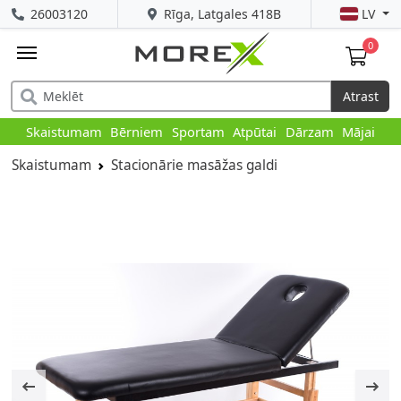
26003120
Rīga, Latgales 418B
LV
0
Atrast
Skaistumam
Bērniem
Sportam
Atpūtai
Dārzam
Mājai
Skaistumam
Stacionārie masāžas galdi