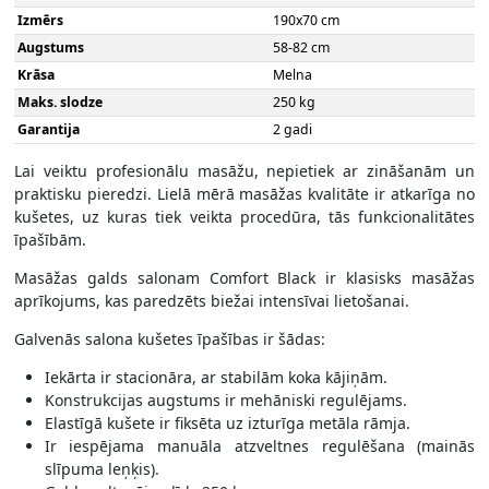
Izmērs
190х70 cm
Augstums
58-82 cm
Krāsa
Melna
Maks. slodze
250 kg
Garantija
2 gadi
Lai veiktu profesionālu masāžu, nepietiek ar zināšanām un
praktisku pieredzi. Lielā mērā masāžas kvalitāte ir atkarīga no
kušetes, uz kuras tiek veikta procedūra, tās funkcionalitātes
īpašībām.
Masāžas galds salonam Comfort Black ir klasisks masāžas
aprīkojums, kas paredzēts biežai intensīvai lietošanai.
Galvenās salona kušetes īpašības ir šādas:
Iekārta ir stacionāra, ar stabilām koka kājiņām.
Konstrukcijas augstums ir mehāniski regulējams.
Elastīgā kušete ir fiksēta uz izturīga metāla rāmja.
Ir iespējama manuāla atzveltnes regulēšana (mainās
slīpuma leņķis).