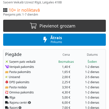
Saņem Veikalā Uzreiz! Rīgā, Latgales 418B
10+ ir noliktavā
Pieejams pēc 1-7 dienām
Pievienot grozam
Ātrais
Pirkums
Piegāde
Cena
Datums
Saņem pats veikalā
Bezmaksas
Šodien
Venipak pakomāts
1,40 €
1-2 dienas
Pasta pakomāts
1,65 €
1-2 dienas
Unisend
2,00 €
2-5 dienas
DPD pakomāts
2,25 €
1-2 dienas
Pasta nodaļa
3,50 €
1-2 dienas
Omniva pakomāts
4,30 €
1-2 dienas
Rīga
5,00 €
1-3 dienas
Rajonu centri
6,00 €
1-3 dienas
Rajoni
7,00 €
1-3 dienas