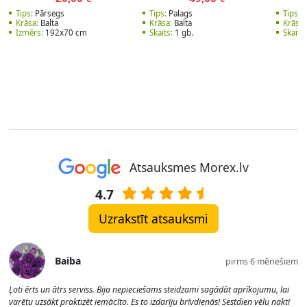
Tips:
Pārsegs
Tips:
Palags
Tips:
P
Krāsa:
Balta
Krāsa:
Balta
Krāsa:
Izmērs:
192x70 cm
Skaits:
1 gb.
Skaits:
Atsauksmes Morex.lv
4.7
Uzrakstīt atsauksmi
Baiba
pirms 6 mēnešiem
Ļoti ērts un ātrs serviss. Bija nepieciešams steidzami sagādāt aprīkojumu, lai
varētu uzsākt praktizēt iemācīto. Es to izdarīju brīvdienās! Sestdien vēlu naktī