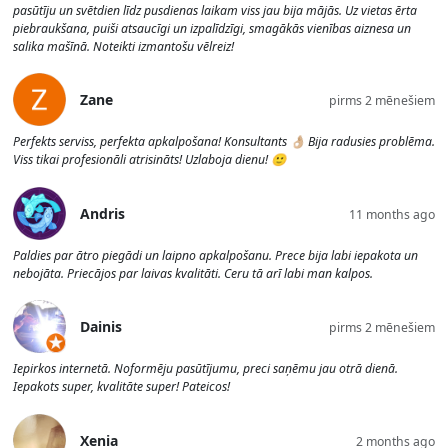
pasūtīju un svētdien līdz pusdienas laikam viss jau bija mājās. Uz vietas ērta
piebraukšana, puiši atsaucīgi un izpalīdzīgi, smagākās vienības aiznesa un
salika mašīnā. Noteikti izmantošu vēlreiz!
Zane
pirms 2 mēnešiem
Perfekts serviss, perfekta apkalpošana! Konsultants 👌🏼 Bija radusies problēma.
Viss tikai profesionāli atrisināts! Uzlaboja dienu! 🙂
Andris
11 months ago
Paldies par ātro piegādi un laipno apkalpošanu. Prece bija labi iepakota un
nebojāta. Priecājos par laivas kvalitāti. Ceru tā arī labi man kalpos.
Dainis
pirms 2 mēnešiem
Iepirkos internetā. Noformēju pasūtījumu, preci saņēmu jau otrā dienā.
Iepakots super, kvalitāte super! Pateicos!
Xenia
2 months ago