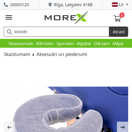
26003120
Rīga, Latgales 418B
LV
0
Atrast
Skaistumam
Bērniem
Sportam
Atpūtai
Dārzam
Mājai
Skaistumam
Aksesuāri un piederumi