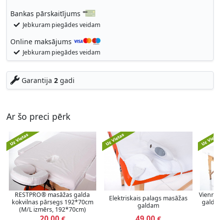
Bankas pārskaitījums
Jebkuram piegādes veidam
Online maksājums
Jebkuram piegādes veidam
Garantija
2
gadi
Ar šo preci pērk
RESTPRO® masāžas galda
Vienrei
Elektriskais palags masāžas
kokvilnas pārsegs 192*70cm
galda 
galdam
(M/L izmērs, 192*70cm)
20,00
49,00
€
€