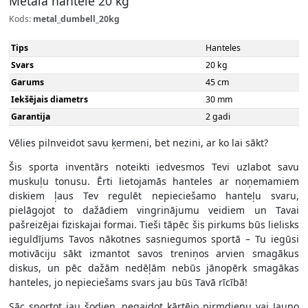
Metāla hantele 20 kg
Kods:
metal_dumbell_20kg
Tips
Hanteles
Svars
20 kg
Garums
45 cm
Iekšējais diametrs
30 mm
Garantija
2 gadi
Vēlies pilnveidot savu ķermeni, bet nezini, ar ko lai sākt?
Šis sporta inventārs noteikti iedvesmos Tevi uzlabot savu
muskuļu tonusu. Ērti lietojamās hanteles ar noņemamiem
diskiem ļaus Tev regulēt nepieciešamo hanteļu svaru,
pielāgojot to dažādiem vingrinājumu veidiem un Tavai
pašreizējai fiziskajai formai. Tieši tāpēc šis pirkums būs lielisks
ieguldījums Tavos nākotnes sasniegumos sportā – Tu iegūsi
motivāciju sākt izmantot savos treniņos arvien smagākus
diskus, un pēc dažām nedēļām nebūs jānopērk smagākas
hanteles, jo nepieciešams svars jau būs Tavā rīcībā!
Sāc sportot jau šodien, negaidot kārtējo pirmdienu vai Jauno