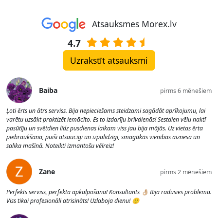
Atsauksmes Morex.lv
4.7
Uzrakstīt atsauksmi
Baiba
pirms 6 mēnešiem
Ļoti ērts un ātrs serviss. Bija nepieciešams steidzami sagādāt aprīkojumu, lai
varētu uzsākt praktizēt iemācīto. Es to izdarīju brīvdienās! Sestdien vēlu naktī
pasūtīju un svētdien līdz pusdienas laikam viss jau bija mājās. Uz vietas ērta
piebraukšana, puiši atsaucīgi un izpalīdzīgi, smagākās vienības aiznesa un
salika mašīnā. Noteikti izmantošu vēlreiz!
Zane
pirms 2 mēnešiem
Perfekts serviss, perfekta apkalpošana! Konsultants 👌🏼 Bija radusies problēma.
Viss tikai profesionāli atrisināts! Uzlaboja dienu! 🙂