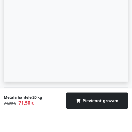
© 2007-2026 SIA "Zinva" | Morex.lv
Metāla hantele 20 kg
Pievienot grozam
71,50
€
74,00 €
Uz augšu