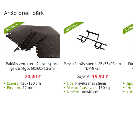
Ar šo preci pērk
Paklājs zem trenažiera - sporta
Pievilkšanās stienis 26x55x93 cm
Fitn
grīda (4gb. 60x60x1.2cm)
(DY-872)
Po
20,00
19,90
€
€
24,99 €
Izmērs:
120x120 cm
Tips:
Pievilkšanas stienis
Tips:
E
Biezums:
12 mm
Maksimālais svars:
130 kg
Izmērs
Izmērs:
100x40 cm
Krāsa: