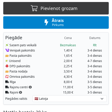
Pievienot grozam
Ātrais
Pirkums
Piegāde
Cena
Datums
Saņem pats veikalā
Bezmaksas
Rīt
Venipak pakomāts
1,40 €
3-4 dienas
Pasta pakomāts
1,65 €
3-4 dienas
Unisend
2,00 €
4-7 dienas
DPD pakomāts
2,25 €
3-4 dienas
Pasta nodaļa
3,50 €
3-4 dienas
Omniva pakomāts
4,30 €
3-4 dienas
Rīga
8,00 €
3-5 dienas
Rajonu centri
11,00 €
3-5 dienas
Rajoni
15,00 €
3-5 dienas
Piegādes valsts