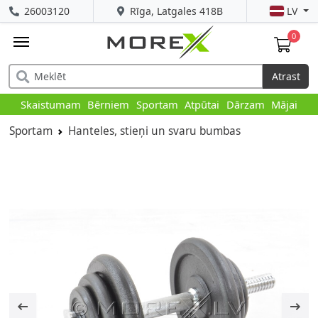
26003120
Rīga, Latgales 418B
LV
0
Atrast
Skaistumam
Bērniem
Sportam
Atpūtai
Dārzam
Mājai
Sportam
Hanteles, stieņi un svaru bumbas