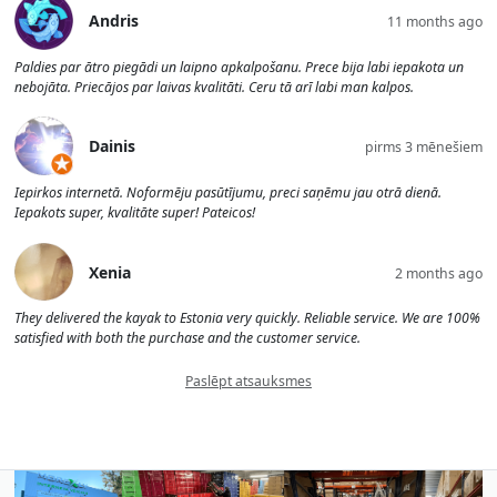
Andris
11 months ago
Paldies par ātro piegādi un laipno apkalpošanu. Prece bija labi iepakota un
nebojāta. Priecājos par laivas kvalitāti. Ceru tā arī labi man kalpos.
Dainis
pirms 3 mēnešiem
Iepirkos internetā. Noformēju pasūtījumu, preci saņēmu jau otrā dienā.
Iepakots super, kvalitāte super! Pateicos!
Xenia
2 months ago
They delivered the kayak to Estonia very quickly. Reliable service. We are 100%
satisfied with both the purchase and the customer service.
Paslēpt atsauksmes