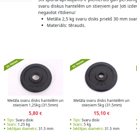
svaru diskus hantelēm un stieņiem par ļoti izdev
negaidot rītdienu!
Metāla 2,5 kg svaru disks priekš 30 mm sva
Materiāls: tērauds.
Metāla svaru disks hantelēm un
Metāla svaru disks hantelēm un
stieņiem 1,25kg (31.5mm)
stieņiem 5kg (31.5mm)
5,80
15,10
€
€
Tips:
Svaru diski
Tips:
Svaru diski
Svars:
1.25 kg
Svars:
5 kg
Iekšējais diametrs:
31.5 mm
Iekšējais diametrs:
31.5 mm