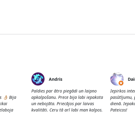
Andris
Dai
Paldies par ātro piegādi un laipno
Iepirkos int
👌🏼 Bija
apkalpošanu. Prece bija labi iepakota
pasūtījumu, 
ikai
un nebojāta. Priecājos par laivas
dienā. Iepako
Uzlaboja
kvalitāti. Ceru tā arī labi man kalpos.
Pateicos!