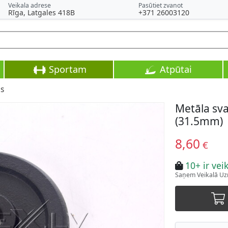
Veikala adrese
Pasūtiet zvanot
Rīga, Latgales 418B
+371 26003120
Sportam
Atpūtai
s
Metāla sva
(31.5mm)
8,60
€
10+ ir vei
Saņem Veikalā Uzr