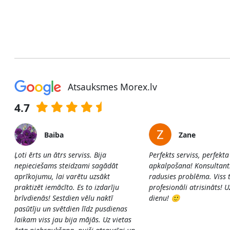
Atsauksmes Morex.lv
4.7
Baiba
Zane
Ļoti ērts un ātrs serviss. Bija
Perfekts serviss, perfekta
nepieciešams steidzami sagādāt
apkalpošana! Konsultants 
aprīkojumu, lai varētu uzsākt
radusies problēma. Viss t
praktizēt iemācīto. Es to izdarīju
profesionāli atrisināts! 
brīvdienās! Sestdien vēlu naktī
dienu! 🙂
pasūtīju un svētdien līdz pusdienas
laikam viss jau bija mājās. Uz vietas