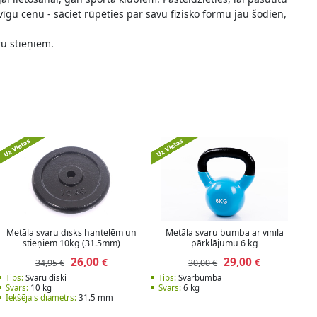
īgu cenu - sāciet rūpēties par savu fizisko formu jau šodien,
ru stieņiem.
Metāla svaru disks hantelēm un
Metāla svaru bumba ar vinila
stieņiem 10kg (31.5mm)
pārklājumu 6 kg
26,00
29,00
€
€
34,95 €
30,00 €
Tips:
Svaru diski
Tips:
Svarbumba
Svars:
10 kg
Svars:
6 kg
Iekšējais diametrs:
31.5 mm