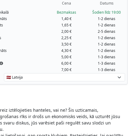
Cena
Datums
ikalā
Bezmaksas
Šodien līdz 19:00
māts
1,40 €
1-2 dienas
ts
1,65 €
1-2 dienas
2,00 €
2-5 dienas
s
2,25 €
1-2 dienas
3,50 €
1-2 dienas
māts
4,30 €
1-2 dienas
5,00 €
1-3 dienas
6,00 €
1-3 dienas
7,00 €
1-3 dienas
reiz iztēlojieties hanteles, vai ne? Šis uzticamais,
grošanas rīks ir drošs un ekonomisks veids, kā uzturēt jūsu
s svaru diskus, jūs varēsiet paši regulēt savu slodzi un
u.
i lietošanai, gan sporta klubiem. Pasteidzieties, lai pasūtītu