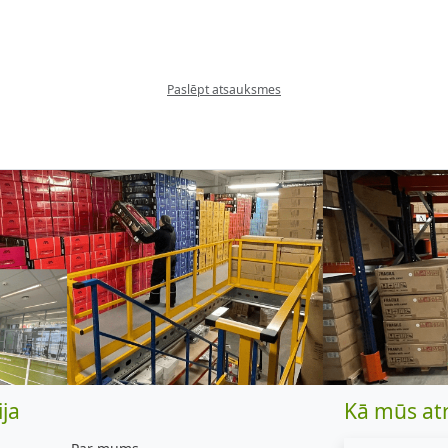
Paslēpt atsauksmes
ja
Kā mūs at