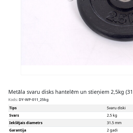
Metāla svaru disks hantelēm un stieņiem 2,5kg (3
Kods:
DY-WP-011_25kg
Tips
Svaru diski
Svars
2.5 kg
Iekšējais diametrs
31.5 mm
Garantija
2 gadi