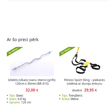
Ar šo preci pērk
Izliekts (Līkais) svaru stienis (grifs)
Fitness Sport Sling – piekares
120cm x 30mm (BR-015)
sistēma ar durvju enkuru
32,00
29,95
€
€
39,00 €
Tips:
Stieņi
Tips:
Trenažieris
Svars:
6.8 kg
Krāsa:
Melna
Garums:
120 cm