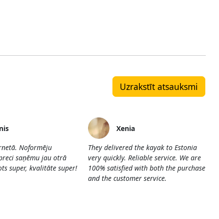
Uzrakstīt atsauksmi
nis
Xenia
ernetā. Noformēju
They delivered the kayak to Estonia
preci saņēmu jau otrā
very quickly. Reliable service. We are
ts super, kvalitāte super!
100% satisfied with both the purchase
and the customer service.