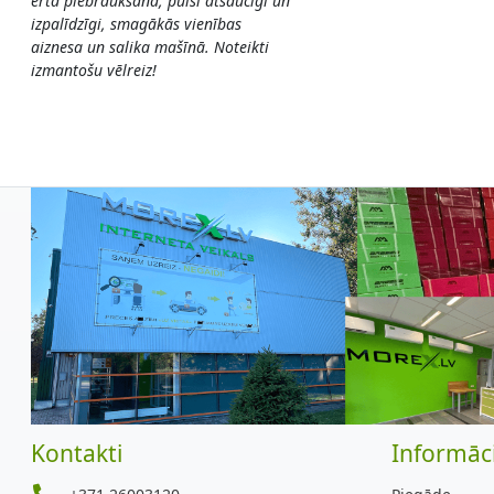
ērta piebraukšana, puiši atsaucīgi un
izpalīdzīgi, smagākās vienības
aiznesa un salika mašīnā. Noteikti
izmantošu vēlreiz!
Kontakti
Informāci