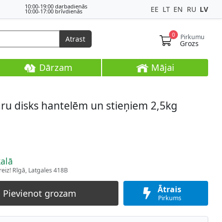
10:00-19:00 darbadienās
EE
LT
EN
RU
LV
10:00-17:00 brīvdienās
0
Pirkumu
Atrast
Grozs
Dārzam
Mājai
ru disks hantelēm un stieņiem 2,5kg
kalā
eiz! Rīgā, Latgales 418B
Ātrais
Pievienot grozam
Pirkums