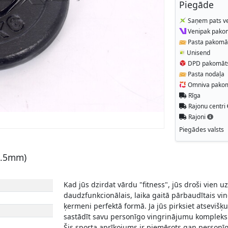
Piegāde
Saņem pats ve
Venipak pako
Pasta pakomā
Unisend
DPD pakomāt
Pasta nodaļa
Omniva pako
Rīga
Rajonu centri
Rajoni
Piegādes valsts
1.5mm)
Kad jūs dzirdat vārdu "fitness", jūs droši vien uz
daudzfunkcionālais, laika gaitā pārbaudītais vin
ķermeni perfektā formā. Ja jūs pirksiet atsevišķu
sastādīt savu personīgo vingrinājumu kompleks
Šis sporta aprīkojums ir piemērots gan personīga