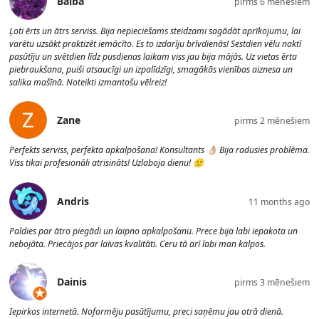
Baiba
pirms 6 mēnešiem
Ļoti ērts un ātrs serviss. Bija nepieciešams steidzami sagādāt aprīkojumu, lai
varētu uzsākt praktizēt iemācīto. Es to izdarīju brīvdienās! Sestdien vēlu naktī
pasūtīju un svētdien līdz pusdienas laikam viss jau bija mājās. Uz vietas ērta
piebraukšana, puiši atsaucīgi un izpalīdzīgi, smagākās vienības aiznesa un
salika mašīnā. Noteikti izmantošu vēlreiz!
Zane
pirms 2 mēnešiem
Perfekts serviss, perfekta apkalpošana! Konsultants 👌🏼 Bija radusies problēma.
Viss tikai profesionāli atrisināts! Uzlaboja dienu! 🙂
Andris
11 months ago
Paldies par ātro piegādi un laipno apkalpošanu. Prece bija labi iepakota un
nebojāta. Priecājos par laivas kvalitāti. Ceru tā arī labi man kalpos.
Dainis
pirms 3 mēnešiem
Iepirkos internetā. Noformēju pasūtījumu, preci saņēmu jau otrā dienā.