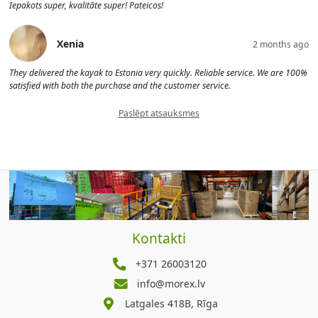
Iepakots super, kvalitāte super! Pateicos!
Xenia
2 months ago
They delivered the kayak to Estonia very quickly. Reliable service. We are 100%
satisfied with both the purchase and the customer service.
Paslēpt atsauksmes
Kontakti
+371 26003120
info@morex.lv
Latgales 418B, Rīga