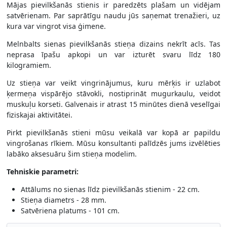
Mājas pievilkšanās stienis ir paredzēts plašam un vidējam
satvērienam. Par saprātīgu naudu jūs saņemat trenažieri, uz
kura var vingrot visa ģimene.
Melnbalts sienas pievilkšanās stieņa dizains nekrīt acīs. Tas
neprasa īpašu apkopi un var izturēt svaru līdz 180
kilogramiem.
Uz stieņa var veikt vingrinājumus, kuru mērķis ir uzlabot
ķermeņa vispārējo stāvokli, nostiprināt mugurkaulu, veidot
muskuļu korseti. Galvenais ir atrast 15 minūtes dienā veselīgai
fiziskajai aktivitātei.
Pirkt pievilkšanās stieni mūsu veikalā var kopā ar papildu
vingrošanas rīkiem. Mūsu konsultanti palīdzēs jums izvēlēties
labāko aksesuāru šim stieņa modelim.
Tehniskie parametri:
Attālums no sienas līdz pievilkšanās stienim - 22 cm.
Stieņa diametrs - 28 mm.
Satvēriena platums - 101 cm.