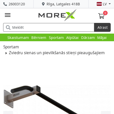
26003120
Rīga, Latgales 418B
LV
0
Atrast
Skaistumam
Bērniem
Sportam
Atpūtai
Dārzam
Mājai
Sportam
Zviedru sienas un pievilkšanās stieņi pieaugušajiem