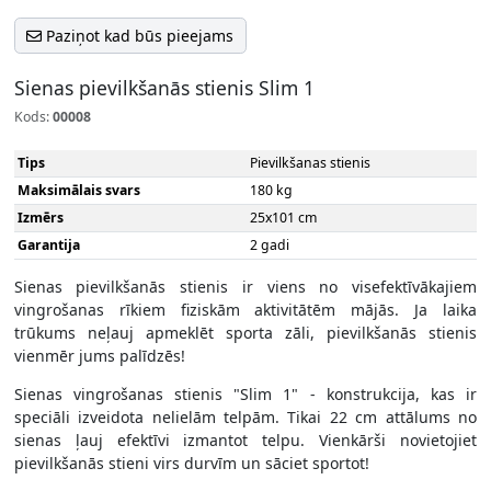
Paziņot kad būs pieejams
Sienas pievilkšanās stienis Slim 1
Kods:
00008
Tips
Pievilkšanas stienis
Maksimālais svars
180 kg
Izmērs
25х101 cm
Garantija
2 gadi
Sienas pievilkšanās stienis ir viens no visefektīvākajiem
vingrošanas rīkiem fiziskām aktivitātēm mājās. Ja laika
trūkums neļauj apmeklēt sporta zāli, pievilkšanās stienis
vienmēr jums palīdzēs!
Sienas vingrošanas stienis "Slim 1" - konstrukcija, kas ir
speciāli izveidota nelielām telpām. Tikai 22 cm attālums no
sienas ļauj efektīvi izmantot telpu. Vienkārši novietojiet
pievilkšanās stieni virs durvīm un sāciet sportot!