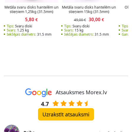
Metāla svaru disks hantelēm un
Metāla svaru disks hantelēm un
Olim
stieņiem 1,25kg (31.5mm)
stieņiem 15kg (31.5mm)
5,80
30,00
€
€
49,00 €
1
Tips:
Svaru diski
Tips:
Svaru diski
Tips:
S
Svars:
1.25 kg
Svars:
15 kg
Svars:
Iekšējais diametrs:
31.5 mm
Iekšējais diametrs:
31.5 mm
Garum
Atsauksmes Morex.lv
4.7
Uzrakstīt atsauksmi