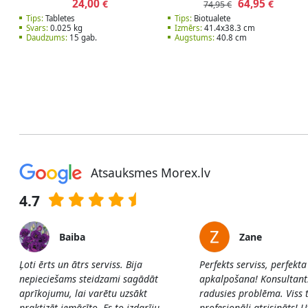
24,00
64,95
€
€
74,95 €
Tips:
Tabletes
Tips:
Biotualete
Svars:
0.025 kg
Izmērs:
41.4x38.3 cm
Daudzums:
15 gab.
Augstums:
40.8 cm
Atsauksmes Morex.lv
4.7
Baiba
Zane
Ļoti ērts un ātrs serviss. Bija
Perfekts serviss, perfekta
nepieciešams steidzami sagādāt
apkalpošana! Konsultants 
aprīkojumu, lai varētu uzsākt
radusies problēma. Viss t
praktizēt iemācīto. Es to izdarīju
profesionāli atrisināts! 