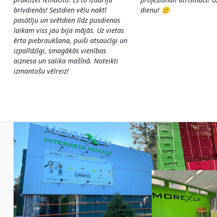
brīvdienās! Sestdien vēlu naktī
dienu! 🙂
pasūtīju un svētdien līdz pusdienas
laikam viss jau bija mājās. Uz vietas
ērta piebraukšana, puiši atsaucīgi un
izpalīdzīgi, smagākās vienības
aiznesa un salika mašīnā. Noteikti
izmantošu vēlreiz!