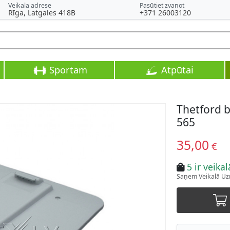
Veikala adrese
Pasūtiet zvanot
Rīga, Latgales 418B
+371 26003120
Sportam
Atpūtai
Thetford b
565
35,00
€
5 ir veikal
Saņem Veikalā Uzr