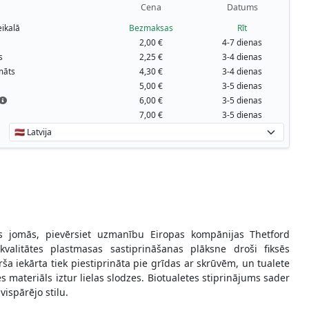
Cena
Datums
ikalā
Bezmaksas
Rīt
2,00 €
4-7 dienas
s
2,25 €
3-4 dienas
māts
4,30 €
3-4 dienas
5,00 €
3-5 dienas
6,00 €
3-5 dienas
7,00 €
3-5 dienas
ves jomās, pievērsiet uzmanību Eiropas kompānijas Thetford
valitātes plastmasas sastiprināšanas plāksne droši fiksēs
rša iekārta tiek piestiprināta pie grīdas ar skrūvēm, un tualete
es materiāls iztur lielas slodzes. Biotualetes stiprinājums sader
vispārējo stilu.