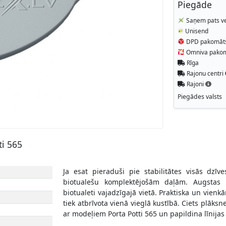
Piegāde
Saņem pats ve
Unisend
DPD pakomāt
Omniva pako
Rīga
Rajonu centri
Rajoni
Piegādes valsts
ti 565
Ja esat pieraduši pie stabilitātes visās dzī
biotualešu komplektējošām daļām. Augstas k
biotualeti vajadzīgajā vietā. Praktiska un vienkā
tiek atbrīvota vienā vieglā kustībā. Ciets plāksn
ar modeļiem Porta Potti 565 un papildina līnijas 