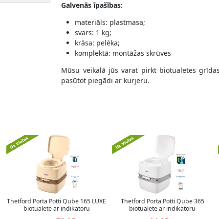
Galvenās īpašības:
materiāls: plastmasa;
svars: 1 kg;
krāsa: pelēka;
komplektā: montāžas skrūves
Mūsu veikalā jūs varat pirkt biotualetes grīda
pasūtot piegādi ar kurjeru.
Thetford Porta Potti Qube 165 LUXE
Thetford Porta Potti Qube 365
biotualete ar indikatoru
biotualete ar indikatoru