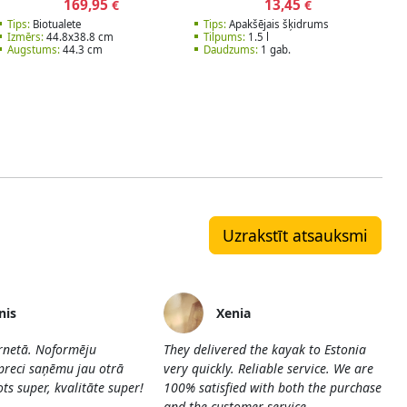
169,95
13,45
€
€
Tips:
Biotualete
Tips:
Apakšējais šķidrums
Izmērs:
44.8х38.8 cm
Tilpums:
1.5 l
Augstums:
44.3 cm
Daudzums:
1 gab.
Uzrakstīt atsauksmi
nis
Xenia
ernetā. Noformēju
They delivered the kayak to Estonia
preci saņēmu jau otrā
very quickly. Reliable service. We are
ts super, kvalitāte super!
100% satisfied with both the purchase
and the customer service.