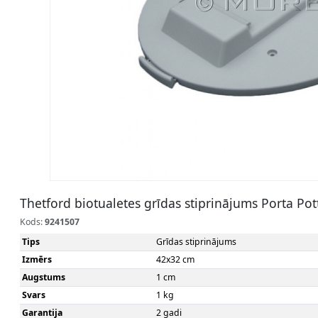
Thetford biotualetes grīdas stiprinājums Porta Pot
Kods:
9241507
Tips
Grīdas stiprinājums
Izmērs
42x32 cm
Augstums
1 cm
Svars
1 kg
Garantija
2 gadi