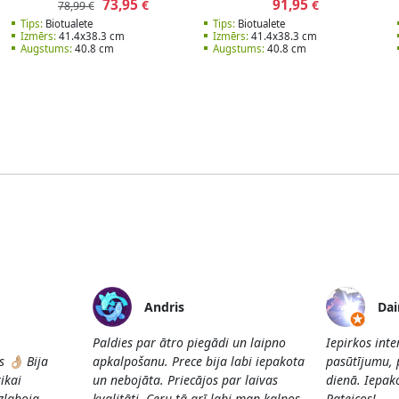
73,95
91,95
€
€
78,99 €
Tips:
Biotualete
Tips:
Biotualete
Izmērs:
41.4x38.3 cm
Izmērs:
41.4x38.3 cm
Augstums:
40.8 cm
Augstums:
40.8 cm
Andris
Dai
Paldies par ātro piegādi un laipno
Iepirkos int
👌🏼 Bija
apkalpošanu. Prece bija labi iepakota
pasūtījumu, 
ikai
un nebojāta. Priecājos par laivas
dienā. Iepako
Uzlaboja
kvalitāti. Ceru tā arī labi man kalpos.
Pateicos!