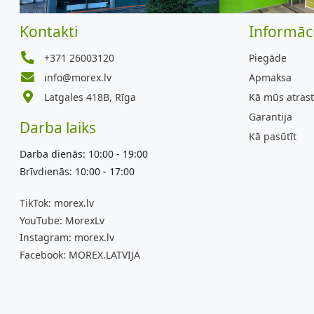
Kontakti
Informāci
+371 26003120
Piegāde
info@morex.lv
Apmaksa
Latgales 418B, Rīga
Kā mūs atrast
Garantija
Darba laiks
Kā pasūtīt
Darba dienās: 10:00 - 19:00
Brīvdienās: 10:00 - 17:00
TikTok:
morex.lv
YouTube:
MorexLv
Instagram:
morex.lv
Facebook:
MOREX.LATVIJA