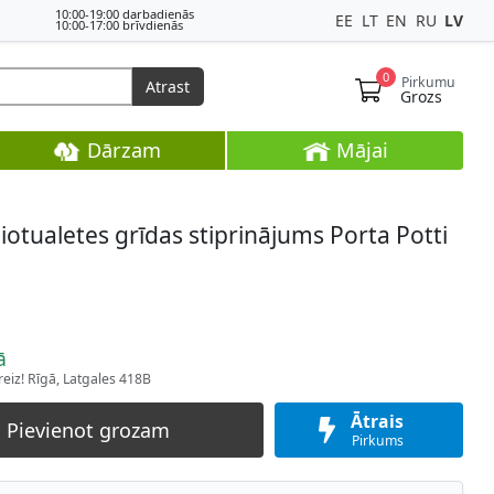
10:00-19:00 darbadienās
EE
LT
EN
RU
LV
10:00-17:00 brīvdienās
0
Pirkumu
Atrast
Grozs
Dārzam
Mājai
iotualetes grīdas stiprinājums Porta Potti
ā
eiz! Rīgā, Latgales 418B
Ātrais
Pievienot grozam
Pirkums