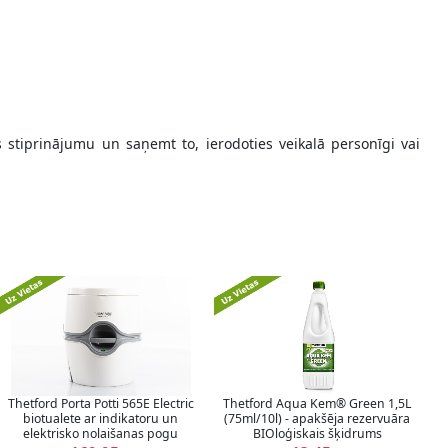
s stiprinājumu un saņemt to, ierodoties veikalā personīgi vai
Thetford Porta Potti 565E Electric
Thetford Aqua Kem® Green 1,5L
biotualete ar indikatoru un
(75ml/10l) - apakšēja rezervuāra
elektrisko nolaišanas pogu
BIOloģiskais šķidrums