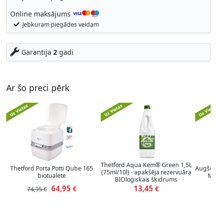
Online maksājums
Jebkuram piegādes veidam
Garantija
2
gadi
Ar šo preci pērk
Thetford Aqua Kem® Green 1,5L
Thetford Porta Potti Qube 165
Augšējā
(75ml/10l) - apakšēja rezervuāra
biotualete
Mo
BIOloģiskais šķidrums
64,95
13,45
€
€
74,95 €