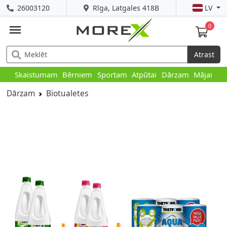
26003120
Rīga, Latgales 418B
LV
0
Atrast
Skaistumam
Bērniem
Sportam
Atpūtai
Dārzam
Mājai
Dārzam
Biotualetes