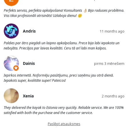
Perfekts serviss, perfekta apkalpošana! Konsultants 👌🏼 Bija radusies problēma.
Viss tikai profesionāli atrisināts! Uzlaboja dienu! 🙂
Andris
11 months ago
Paldies par ātro piegādi un laipno apkalpošanu. Prece bija labi iepakota un
nebojāta. Priecājos par laivas kvalitāti. Ceru tā arī labi man kalpos.
Dainis
pirms 3 mēnešiem
Iepirkos internetā. Noformēju pasūtījumu, preci saņēmu jau otrā dienā.
Iepakots super, kvalitāte super! Pateicos!
Xenia
2 months ago
They delivered the kayak to Estonia very quickly. Reliable service. We are 100%
satisfied with both the purchase and the customer service.
Paslēpt atsauksmes