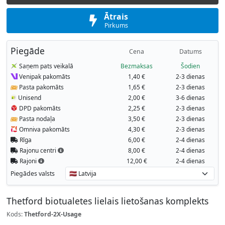
Ātrais
Pirkums
Piegāde
Cena
Datums
Saņem pats veikalā
Bezmaksas
Šodien
Venipak pakomāts
1,40 €
2-3 dienas
Pasta pakomāts
1,65 €
2-3 dienas
Unisend
2,00 €
3-6 dienas
DPD pakomāts
2,25 €
2-3 dienas
Pasta nodaļa
3,50 €
2-3 dienas
Omniva pakomāts
4,30 €
2-3 dienas
Rīga
6,00 €
2-4 dienas
Rajonu centri
8,00 €
2-4 dienas
Rajoni
12,00 €
2-4 dienas
Piegādes valsts
Thetford biotualetes lielais lietošanas komplekts
Kods:
Thetford-2X-Usage