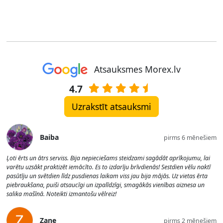
Atsauksmes Morex.lv
4.7
Uzrakstīt atsauksmi
Baiba
pirms 6 mēnešiem
Ļoti ērts un ātrs serviss. Bija nepieciešams steidzami sagādāt aprīkojumu, lai
varētu uzsākt praktizēt iemācīto. Es to izdarīju brīvdienās! Sestdien vēlu naktī
pasūtīju un svētdien līdz pusdienas laikam viss jau bija mājās. Uz vietas ērta
piebraukšana, puiši atsaucīgi un izpalīdzīgi, smagākās vienības aiznesa un
salika mašīnā. Noteikti izmantošu vēlreiz!
Zane
pirms 2 mēnešiem