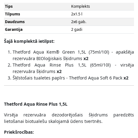
Tips
Komplekts
Tilpums
2x1.5 l
Daudzums
2x6 gab.
Garantija
2 gadi
Šajā komplektā ietilpst:
Thetford Aqua Kem® Green 1,5L (75ml/10l) - apakšēja
rezervuāra BIOloģiskais šķidrums
x2
Thetford Aqua Rinse Plus 1,5L (65ml/10l) - virsēja
rezervuāra šķidrums
x2
Šķīstošais tualetes papīrs - Thetford Aqua Soft 6 Pack
x2
Thetford Aqua Rinse Plus 1,5L
Virsēja rezervuāra dezodorējošais šķidrums paredzēts
lietošanai biotualešu skalojamā ūdens tvertnēs.
Priekšrocības: