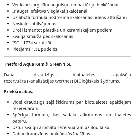
Veido aizsargslāni nogulšņu un baktēriju bloķēšanai
Ir augsti efektīvs vieglākai skalošanai
Uzlabotā formula nodrošina skalošanas ūdens attīrīšanu
Noskalo sablīvējumus
Droši izmantot plastika un keramiskajiem podiem
Svaigā smarža pēc skalošanas
ISO 11734 sertifikāts.
Pieejams 1,5L pudelēs.
Thetford Aqua Kem® Green 1,5L
Dabai draudzīgs biotualetes apakšēja
rezervuāra (kanalizācijas tvertnes) BIOloģiskais šķidrums.
Priekšrocības:
Videi draudzīgs zaļš šķidrums par biotualetes apakšējam
rezervuāram.
Spēcīga formula, kas sadala atkritumus un tualetes
papīru.
Uztur svaigu aromātu rezervuāram uz ilgu laiku.
Dabai draudzīgas bioloģiskās īpašības.