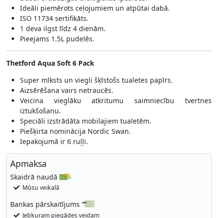
Ideāli piemērots ceļojumiem un atpūtai dabā.
ISO 11734 sertifikāts.
1 deva ilgst līdz 4 dienām.
Pieejams 1.5L pudelēs.
Thetford Aqua Soft 6 Pack
Super mīksts un viegli šķīstošs tualetes papīrs.
Aizsērēšana vairs netraucēs.
Veicina vieglāku atkritumu saimniecību tvertnes
iztukšošanu.
Speciāli izstrādāta mobilajiem tualetēm.
Piešķirta nominācija Nordic Swan.
Iepakojumā ir 6 ruļļi.
Apmaksa
Skaidrā naudā
Mūsu veikalā
Bankas pārskaitījums
Jebkuram piegādes veidam