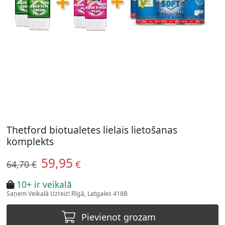
Thetford biotualetes lielais lietošanas
komplekts
59,95
€
64,70 €
10+ ir veikalā
Saņem Veikalā Uzreiz! Rīgā, Latgales 418B
Pievienot grozam