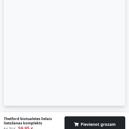
© 2007-2026 SIA "Zinva" | Morex.lv
Thetford biotualetes lielais
lietošanas komplekts
Pievienot grozam
59,95
Uz augšu
€
64,70 €