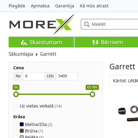
Piegāde
Apmaksa
Garantija
Kā mūs atrast
Skaistumam
Bērniem
Sākumlapa
Garrett
Garrett
Cena
No
Līdz
€6
€5 495
Uz vietas veikalā
(
14
)
Krāsa
Melna/Zila
(
2
)
Brūna
(
1
)
Pelēka
(
5
)