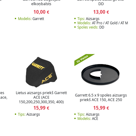
elkoņbalsts
DD
10,00
13,00
€
€
Modelis:
Garrett
Tips:
Aizsargs
Modelis:
AT Pro / AT Gold / AT Max
Spoles veids:
DD
Lietus aizsargs priekš Garrett
les
Garrett 6.5 x 9 spoles aizsargs
ACE (ACE
Oace,
priekš ACE 150, ACE 250
150,200,250,300,350, 400)
Rain Cover
15,99
15,99
€
€
Tips:
Aizsargs
Tips:
Aizsargs
Modelis:
ACE