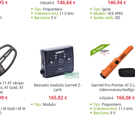
95
146,64
146,94
€
€
€
150,99 €
Tips:
Pinpointeris
Tips:
Spole
Frekvence kHz:
11.5 kHz
Modelis:
ACE APEX
D
Barošana:
9 V
Spoles veids:
DD
x 11 AT sērijas
Bezvadu modulis Garrett Z-
Garrett Pro-Pointer AT Z
o, AT Gold, AT
Lynk
ūdensnecaurlaidīgs
x)
99
165,82
166,06
€
€
€
170,99 €
Tips:
Modulis
Tips:
Pinpointeris
/ AT Gold / AT Max
Frekvence kHz:
11.5 kHz
D
Barošana:
9 V