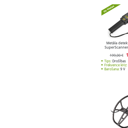
Metāla detek
SuperScanner
199,00 €
Tips:
Drošības
Frekvence kHz:
Barošana:
9 V