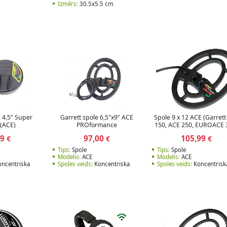
Izmērs:
30.5x5.5 cm
e 4.5" Super
Garrett spole 6,5"x9" ACE
Spole 9 x 12 ACE (Garret
 (ACE)
PROformance
150, ACE 250, EUROACE 
99
97,00
105,99
€
€
€
Tips:
Spole
Tips:
Spole
Modelis:
ACE
Modelis:
ACE
ncentriska
Spoles veids:
Koncentriska
Spoles veids:
Koncentrisk