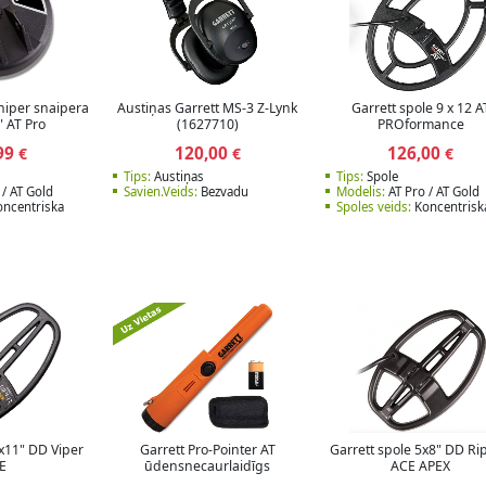
niper snaipera
Austiņas Garrett MS-3 Z-Lynk
Garrett spole 9 x 12 A
" AT Pro
(1627710)
PROformance
99
120,00
126,00
€
€
€
Tips:
Austiņas
Tips:
Spole
 / AT Gold
Savien.Veids:
Bezvadu
Modelis:
AT Pro / AT Gold
ncentriska
Spoles veids:
Koncentrisk
6x11" DD Viper
Garrett Pro-Pointer AT
Garrett spole 5x8" DD Ri
E
ūdensnecaurlaidīgs
ACE APEX