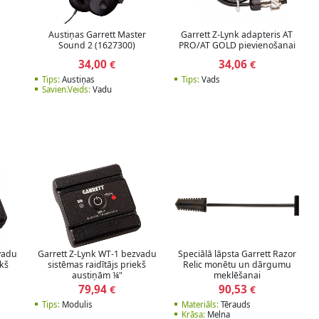
Austiņas Garrett Master
Garrett Z-Lynk adapteris AT
Sound 2 (1627300)
PRO/AT GOLD pievienošanai
34,00
34,06
€
€
Tips:
Austiņas
Tips:
Vads
Savien.Veids:
Vadu
vadu
Garrett Z-Lynk WT-1 bezvadu
Speciālā lāpsta Garrett Razor
ekš
sistēmas raidītājs priekš
Relic monētu un dārgumu
austiņām ¼"
meklēšanai
79,94
90,53
€
€
Tips:
Modulis
Materiāls:
Tērauds
Krāsa:
Melna