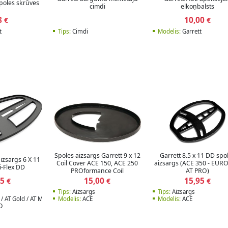
spoles skrūves
cimdi
elkoņbalsts
8
10,00
€
€
t
Tips:
Cimdi
Modelis:
Garrett
Spoles aizsargs Garrett 9 x 12
Garrett 8.5 x 11 DD spo
aizsargs 6 X 11
Coil Cover ACE 150, ACE 250
aizsargs (ACE 350 - EUR
i-Flex DD
PROformance Coil
AT PRO)
95
15,00
15,95
€
€
€
Tips:
Aizsargs
Tips:
Aizsargs
/ AT Gold / AT Max
Modelis:
ACE
Modelis:
ACE
D