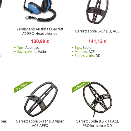
T
Zemūdens Austiņas Garrett
Garrett spole 5x8" DD, ACE
AT PRO Headphones
130,99
141,12
€
€
Tips:
Austiņas
Tips:
Spole
Savien.Veids:
Vadu
Modelis:
ACE
a
Spoles veids:
DD
pper,
Garrett spole 6x11" DD Viper
Garrett Spole 8.5 x 11 ACE
ACE APEX
PROformance DD