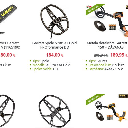
tors Garrett
Garrett Spole 5"x8" AT Gold
Metāla detektors Garrett
 V (1165190)
PROformance DD
150 + DĀVANAS
180,00
184,00
189,95
€
€
€
205,94 €
Tips:
Spole
Tips:
Grunts
93 kHz
Modelis:
AT Pro / AT Gold
Frekvence kHz:
6.5 kHz
Spoles veids:
DD
Barošana:
4xAA / 1.5 V