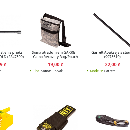
 stienis priekš
Soma atradumiem GARRETT
Garrett Apakšējais stie
OLD (2347500)
Camo Recovery Bag/Pouch
(9975610)
59
19,00
22,00
€
€
€
t
Tips:
Somas un vāki
Modelis:
Garrett