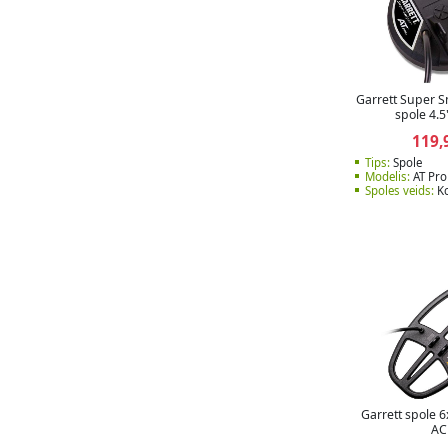
Garrett Super S
spole 4.5
119,
Tips:
Spole
Modelis:
AT Pro
Spoles veids:
Ko
Garrett spole 
AC