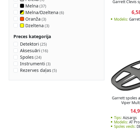
Garrett Clevis 
Melna
(
37
)
6,5
Melna/Dzeltena
(
6
)
Oranža
(
3
)
Modelis:
Garret
Dzeltena
(
3
)
Preces kategorija
Detektori
(
25
)
Aksesuāri
(
16
)
Spoles
(
24
)
Instrumenti
(
3
)
Rezerves daļas
(
5
)
Garrett spoles 
Viper Mult
14,
Tips:
Aizsargs
Modelis:
AT Pro 
Spoles veids:
D