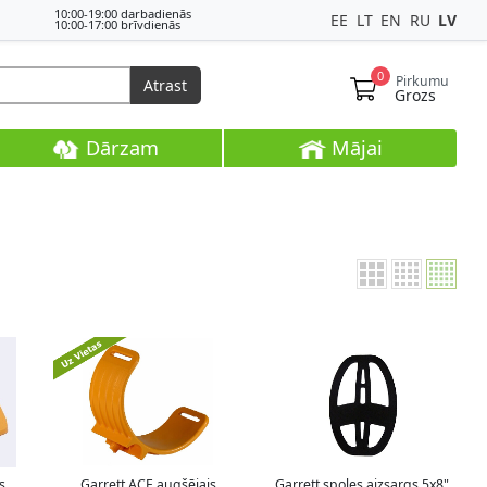
10:00-19:00 darbadienās
EE
LT
EN
RU
LV
10:00-17:00 brīvdienās
0
Pirkumu
Atrast
Grozs
Dārzam
Mājai
s
Garrett ACE augšējais
Garrett spoles aizsargs 5x8"