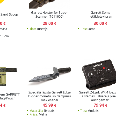
Garrett Holster for Super
Garrett Soma
ic Sand Scoop
Scanner (1611600)
metāldetektoram
00
29,00
30,00
€
€
€
tmasa
Tips:
Turētājs
Tips:
Soma
15 cm
Speciālā lāpsta Garrett Edge
Garrett Z-Lynk WR-1 bez
iem GARRETT
Digger monētu un dārgumu
sistēmas uztvērējs pri
 Bag/Pouch
meklēšanai
austiņām ¼"
24
45,99
79,94
€
€
€
Materiāls:
Tērauds
Tips:
Modulis
Krāsa:
Melna