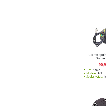
Garrett spol
Sniper
90,
Tips:
Spole
Modelis:
ACE
Spoles veids:
Ko