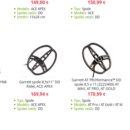
149,00
150,99
€
€
Modelis:
ACE APEX
Tips:
Spole
Spoles veids:
DD
Modelis:
ACE
Izmērs:
15x28 cm
Spoles veids:
DD
Garrett AT PROformance™ DD
-LYNK
Garrett spole 8,5x11" DD
spole 8,5 x 11 (2222400) AT
Rider, ACE APEX
MAX, AT PRO, AT GOLD
169,94
170,99
€
€
Tips:
Spole
Tips:
Spole
Modelis:
ACE APEX
Modelis:
AT Pro / AT Gold / AT Max
Spoles veids:
DD
Spoles veids:
DD