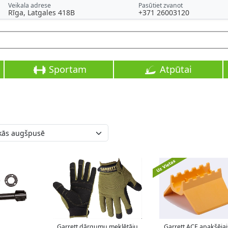
Veikala adrese
Pasūtiet zvanot
Rīga, Latgales 418B
+371 26003120
Sportam
Atpūtai
Garrett dārgumu meklētāju
Garrett ACE apakšējai