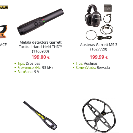
Metāla detektors Garrett
 ACE
Austiņas Garrett MS 3
Tactical Hand-Held THD™
(1627720)
(1165900)
199,00
199,99
€
€
Tips:
Drošības
Tips:
Austiņas
Frekvence kHz:
93 kHz
Savien.Veids:
Bezvadu
Barošana:
9 V