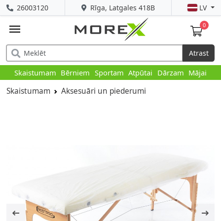
26003120
Rīga, Latgales 418B
LV
0
Atrast
Skaistumam
Bērniem
Sportam
Atpūtai
Dārzam
Mājai
Skaistumam
Aksesuāri un piederumi