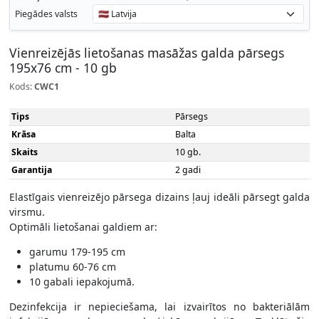
Piegādes valsts
Vienreizējās lietošanas masāžas galda pārsegs
195x76 cm - 10 gb
Kods:
CWC1
Tips
Pārsegs
Krāsa
Balta
Skaits
10 gb.
Garantija
2 gadi
Elastīgais vienreizējo pārsega dizains ļauj ideāli pārsegt galda
virsmu.
Optimāli lietošanai galdiem ar:
garumu 179-195 cm
platumu 60-76 cm
10 gabali iepakojumā.
Dezinfekcija ir nepieciešama, lai izvairītos no bakteriālām