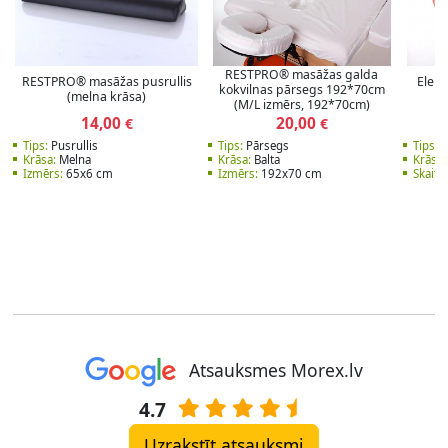
RESTPRO® masāžas galda
RESTPRO® masāžas pusrullis
Elekt
kokvilnas pārsegs 192*70cm
(melna krāsa)
(M/L izmērs, 192*70cm)
14,00
20,00
€
€
Tips:
Pusrullis
Tips:
Pārsegs
Tips:
P
Krāsa:
Melna
Krāsa:
Balta
Krāsa:
Izmērs:
65x6 cm
Izmērs:
192x70 cm
Skaits:
Atsauksmes Morex.lv
4.7
Uzrakstīt atsauksmi