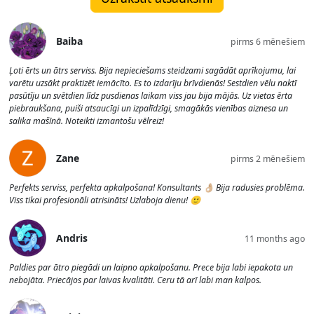
Baiba
pirms 6 mēnešiem
Ļoti ērts un ātrs serviss. Bija nepieciešams steidzami sagādāt aprīkojumu, lai
varētu uzsākt praktizēt iemācīto. Es to izdarīju brīvdienās! Sestdien vēlu naktī
pasūtīju un svētdien līdz pusdienas laikam viss jau bija mājās. Uz vietas ērta
piebraukšana, puiši atsaucīgi un izpalīdzīgi, smagākās vienības aiznesa un
salika mašīnā. Noteikti izmantošu vēlreiz!
Zane
pirms 2 mēnešiem
Perfekts serviss, perfekta apkalpošana! Konsultants 👌🏼 Bija radusies problēma.
Viss tikai profesionāli atrisināts! Uzlaboja dienu! 🙂
Andris
11 months ago
Paldies par ātro piegādi un laipno apkalpošanu. Prece bija labi iepakota un
nebojāta. Priecājos par laivas kvalitāti. Ceru tā arī labi man kalpos.