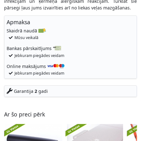
infekcijām un ķermeņa alerģiskām reakcijām. Turklāt šie
pārsegi ļaus jums izvairīties arī no liekas veļas mazgāšanas.
Apmaksa
Skaidrā naudā
Mūsu veikalā
Bankas pārskaitījums
Jebkuram piegādes veidam
Online maksājums
Jebkuram piegādes veidam
Garantija
2
gadi
Ar šo preci pērk