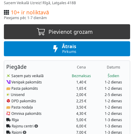
Saņem Veikalā Uzreiz! Rīgā, Latgales 418B
10+ ir noliktavā
Pieejams pēc 1-7 dienām
Pievienot grozam
Ātrais
Pirkums
Piegāde
Cena
Datums
Saņem pats veikalā
Bezmaksas
Šodien
Venipak pakomāts
1,40 €
1-2 dienas
Pasta pakomāts
1,65 €
1-2 dienas
Unisend
2,00 €
2-5 dienas
DPD pakomāts
2,25 €
1-2 dienas
Pasta nodaļa
3,50 €
1-2 dienas
Omniva pakomāts
4,30 €
1-2 dienas
Rīga
5,00 €
1-3 dienas
Rajonu centri
6,00 €
1-3 dienas
Rajoni
7,00 €
1-3 dienas