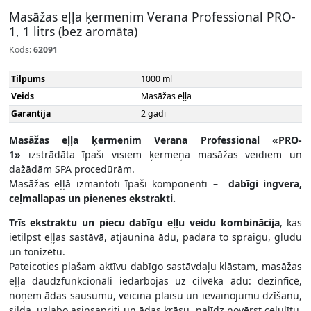
Masāžas eļļa ķermenim Verana Professional PRO-
1, 1 litrs (bez aromāta)
Kods:
62091
Tilpums
1000 ml
Veids
Masāžas eļļa
Garantija
2 gadi
Masāžas eļļa ķermenim Verana Professional «PRO-
1»
izstrādāta īpaši visiem ķermeņa masāžas veidiem un
dažādām SPA procedūrām.
Masāžas eļļā izmantoti īpaši komponenti –
dabīgi ingvera,
ceļmallapas un pienenes ekstrakti.
Trīs ekstraktu un piecu dabīgu eļļu veidu kombinācija
, kas
ietilpst eļļas sastāvā, atjaunina ādu, padara to spraigu, gludu
un tonizētu.
Pateicoties plašam aktīvu dabīgo sastāvdaļu klāstam, masāžas
eļļa daudzfunkcionāli iedarbojas uz cilvēka ādu: dezinficē,
noņem ādas sausumu, veicina plaisu un ievainojumu dzīšanu,
silda, uzlabo asinsapriti un ādas krāsu, palīdz novērst celulītu,