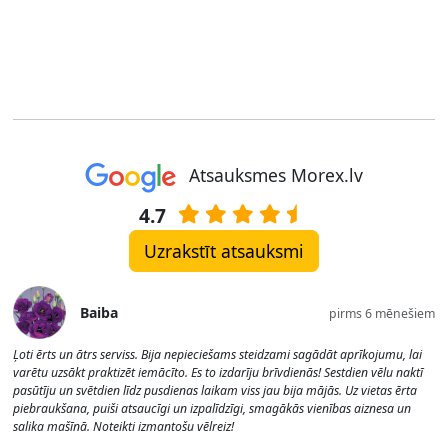
Atsauksmes Morex.lv
4.7
Uzrakstīt atsauksmi
Baiba
pirms 6 mēnešiem
Ļoti ērts un ātrs serviss. Bija nepieciešams steidzami sagādāt aprīkojumu, lai
varētu uzsākt praktizēt iemācīto. Es to izdarīju brīvdienās! Sestdien vēlu naktī
pasūtīju un svētdien līdz pusdienas laikam viss jau bija mājās. Uz vietas ērta
piebraukšana, puiši atsaucīgi un izpalīdzīgi, smagākās vienības aiznesa un
salika mašīnā. Noteikti izmantošu vēlreiz!