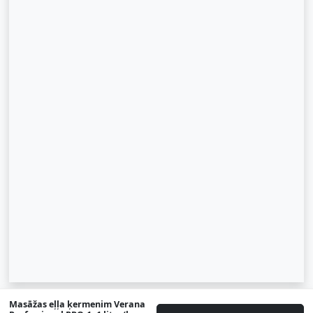
Masāžas eļļa ķermenim Verana