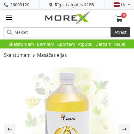
26003120
Rīga, Latgales 418B
LV
0
Atrast
Skaistumam
Bērniem
Sportam
Atpūtai
Dārzam
Mājai
Skaistumam
Masāžas eļļas