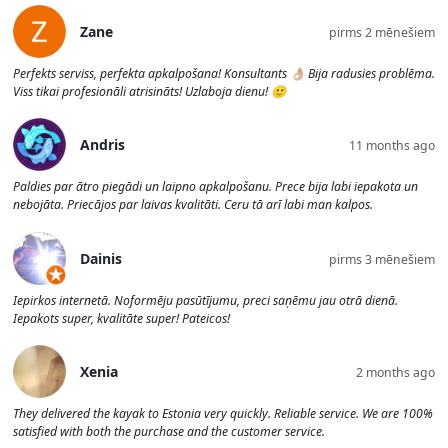
Zane
pirms 2 mēnešiem
Perfekts serviss, perfekta apkalpošana! Konsultants 👌🏼 Bija radusies problēma.
Viss tikai profesionāli atrisināts! Uzlaboja dienu! 🙂
Andris
11 months ago
Paldies par ātro piegādi un laipno apkalpošanu. Prece bija labi iepakota un
nebojāta. Priecājos par laivas kvalitāti. Ceru tā arī labi man kalpos.
Dainis
pirms 3 mēnešiem
Iepirkos internetā. Noformēju pasūtījumu, preci saņēmu jau otrā dienā.
Iepakots super, kvalitāte super! Pateicos!
Xenia
2 months ago
They delivered the kayak to Estonia very quickly. Reliable service. We are 100%
satisfied with both the purchase and the customer service.