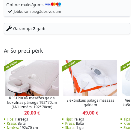
Online maksājums
Jebkuram piegādes veidam
Garantija
2
gadi
Ar šo preci pērk
RESTPRO® masāžas galda
Elektriskais palags masāžas
Vienr
kokvilnas pārsegs 192*70cm
galdam
kušete
(M/L izmērs, 192*70cm)
20,00
49,00
€
€
Tips:
Pārsegs
Tips:
Palags
Tips:
S
Krāsa:
Balta
Krāsa:
Balta
Krāsa:
Izmērs:
192x70 cm
Skaits:
1 gb.
Skaits: