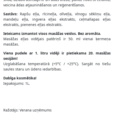
veicina ādas atjaunināšanos un reģenerēšanos.
Sastāvs:
Rapšu eļļa, rīcineļļa, olīveļļa, vīnogu sēkliņu eļļa,
mandeļu eļļa, ingvera eļļas ekstrakts, ceļmallapas eļļas
ekstrakts, pienenes eļļas ekstrakts.
Ieteicams izmantot visos masāžas veidos. Bez aromāta.
Masāžas eļļas vidējais patēriņš ir 50. ml vienai ķermeņa
masāžas.
Viena pudele ar 1. litru vidēji ir pietiekama 20. masāžas
sesijām!
Uzglabāšana temperatūrā (+5°C / +25°C). Sargāt no tiešu
saules staru un ūdens iedarbības.
Dabīga kosmētika!
Iepakojums: 1L.
Ražotājs: Verana uzņēmums