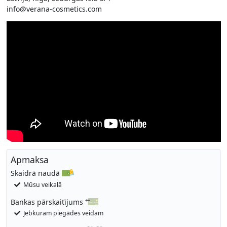
info@verana-cosmetics.com
Apmaksa
Skaidrā naudā
Mūsu veikalā
Bankas pārskaitījums
Jebkuram piegādes veidam