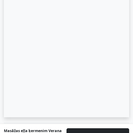
© 2007-2026 SIA "Zinva" | Morex.lv
Masāžas eļļa ķermenim Verana