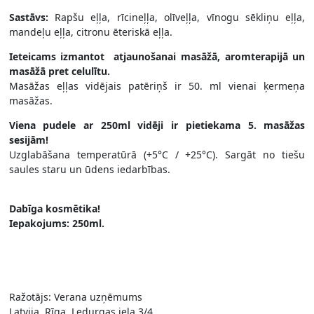
Sastāvs:
Rapšu eļļa, rīcineļļa, olīveļļa, vīnogu sēkliņu eļļa,
mandeļu eļļa, citronu ēteriskā eļļa.
Ieteicams izmantot atjaunošanai masāžā, aromterapijā un
masāžā pret celulītu.
Masāžas eļļas vidējais patēriņš ir 50. ml vienai ķermeņa
masāžas.
Viena pudele ar 250ml vidēji ir pietiekama 5. masāžas
sesijām!
Uzglabāšana temperatūrā (+5°C / +25°C). Sargāt no tiešu
saules staru un ūdens iedarbības.
Dabīga kosmētika!
Iepakojums: 250ml.
Ražotājs: Verana uzņēmums
Latvija, Rīga, Ledurgas iela 3/4