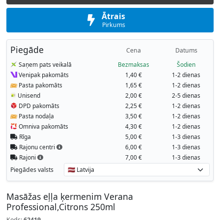
Ātrais
Pirkums
Piegāde
Cena
Datums
Saņem pats veikalā
Bezmaksas
Šodien
Venipak pakomāts
1,40 €
1-2 dienas
Pasta pakomāts
1,65 €
1-2 dienas
Unisend
2,00 €
2-5 dienas
DPD pakomāts
2,25 €
1-2 dienas
Pasta nodaļa
3,50 €
1-2 dienas
Omniva pakomāts
4,30 €
1-2 dienas
Rīga
5,00 €
1-3 dienas
Rajonu centri
6,00 €
1-3 dienas
Rajoni
7,00 €
1-3 dienas
Piegādes valsts
Masāžas eļļa ķermenim Verana
Professional,Citrons 250ml
Kods:
62419