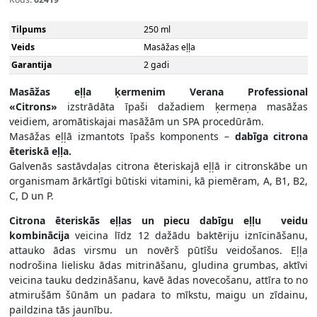
Tilpums
250 ml
Veids
Masāžas eļļa
Garantija
2 gadi
Masāžas eļļa ķermenim Verana Professional
«Citrons»
izstrādāta īpaši dažadiem ķermeņa masāžas
veidiem, aromātiskajai masāžām un SPA procedūrām.
Masāžas eļļā izmantots īpašs komponents –
dabīga citrona
ēteriskā eļļa.
Galvenās sastāvdaļas citrona ēteriskajā eļļā ir citronskābe un
organismam ārkārtīgi būtiski vitamini, kā piemēram, A, B1, B2,
C, D un P.
Citrona ēteriskās eļļas un piecu dabīgu eļļu veidu
kombinācija
veicina līdz 12 dažādu baktēriju iznīcināšanu,
attauko ādas virsmu un novērš pūtīšu veidošanos. Eļļa
nodrošina lielisku ādas mitrināšanu, gludina grumbas, aktīvi
veicina tauku dedzināšanu, kavē ādas novecošanu, attīra to no
atmirušām šūnām un padara to mīkstu, maigu un zīdainu,
paildzina tās jaunību.