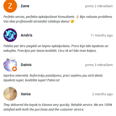
Zane
pirms 2 mēnešiem
Perfekts serviss, perfekta apkalpošana! Konsultants 👌🏼 Bija radusies problēma.
Viss tikai profesionāli atrisināts! Uzlaboja dienu! 🙂
Andris
11 months ago
Paldies par ātro piegādi un laipno apkalpošanu. Prece bija labi iepakota un
nebojāta. Priecājos par laivas kvalitāti. Ceru tā arī labi man kalpos.
Dainis
pirms 3 mēnešiem
Iepirkos internetā. Noformēju pasūtījumu, preci saņēmu jau otrā dienā.
Iepakots super, kvalitāte super! Pateicos!
Xenia
2 months ago
They delivered the kayak to Estonia very quickly. Reliable service. We are 100%
satisfied with both the purchase and the customer service.