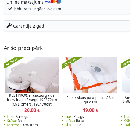
Online maksājums
Jebkuram piegādes veidam
Garantija
2
gadi
Ar šo preci pērk
RESTPRO® masāžas galda
Elektriskais palags masāžas
Vienr
kokvilnas pārsegs 192*70cm
galdam
kušete
(M/L izmērs, 192*70cm)
20,00
49,00
€
€
Tips:
Pārsegs
Tips:
Palags
Tips:
S
Krāsa:
Balta
Krāsa:
Balta
Krāsa:
Izmērs:
192x70 cm
Skaits:
1 gb.
Skaits: