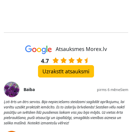
Atsauksmes Morex.lv
4.7
Uzrakstīt atsauksmi
Baiba
pirms 6 mēnešiem
Ļoti ērts un ātrs serviss. Bija nepieciešams steidzami sagādāt aprīkojumu, lai
varētu uzsākt praktizēt iemācīto. Es to izdarīju brīvdienās! Sestdien vēlu naktī
pasūtīju un svētdien līdz pusdienas laikam viss jau bija mājās. Uz vietas ērta
piebraukšana, puiši atsaucīgi un izpalīdzīgi, smagākās vienības aiznesa un
salika mašīnā. Noteikti izmantošu vēlreiz!