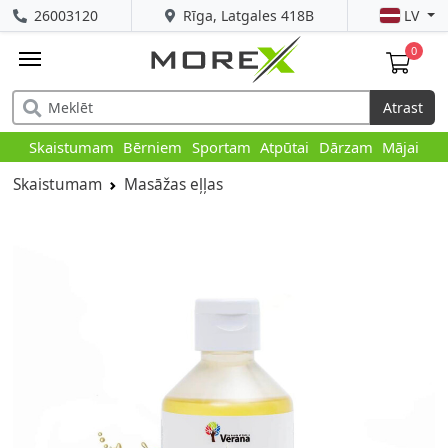
26003120
Rīga, Latgales 418B
LV
0
Atrast
Skaistumam
Bērniem
Sportam
Atpūtai
Dārzam
Mājai
Skaistumam
Masāžas eļļas