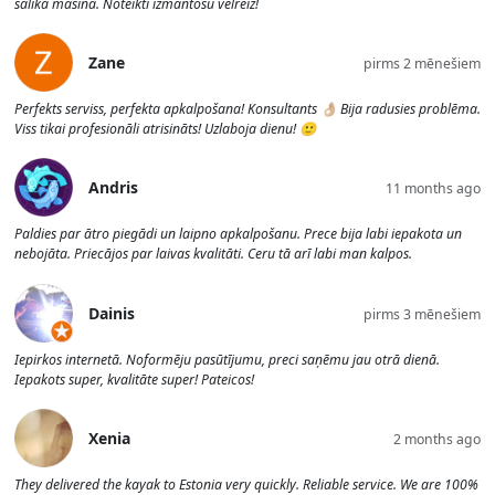
salika mašīnā. Noteikti izmantošu vēlreiz!
Zane
pirms 2 mēnešiem
Perfekts serviss, perfekta apkalpošana! Konsultants 👌🏼 Bija radusies problēma.
Viss tikai profesionāli atrisināts! Uzlaboja dienu! 🙂
Andris
11 months ago
Paldies par ātro piegādi un laipno apkalpošanu. Prece bija labi iepakota un
nebojāta. Priecājos par laivas kvalitāti. Ceru tā arī labi man kalpos.
Dainis
pirms 3 mēnešiem
Iepirkos internetā. Noformēju pasūtījumu, preci saņēmu jau otrā dienā.
Iepakots super, kvalitāte super! Pateicos!
Xenia
2 months ago
They delivered the kayak to Estonia very quickly. Reliable service. We are 100%