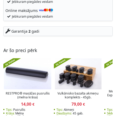
Jebkuram piegādes veidam
Online maksājums
Jebkuram piegādes veidam
Garantija
2
gadi
Ar šo preci pērk
Meis
RESTPRO® masāžas pusrullis
Vulkānisko bazalta akmeņu
Exper
(melna krāsa)
komplekts - 45gb.
14,00
79,00
€
€
Tips:
Pusrullis
Tips:
Akmeņi
Tips:
M
Krāsa:
Melna
Daudzums:
45 gab.
Sēdekl