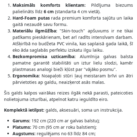
Maksimāls komforts klientam:
Pildījuma biezums
palielināts līdz
6 cm
(standarta 4 cm vietā).
Hard-Foam putas
rada premium komforta sajūtu un laika
gaitā nezaudē savu formu.
Materiālu ilgmūžība:
"Skin-touch" apšuvums ir ne tikai
patīkams pieskārienam, bet arī radīts intensīvam darbam.
Atšķirībā no budžeta PVC vinila, kas saplaisā gada laikā, šī
eko āda saglabās perfektu izskatu ilgu laiku.
Bezkompromisa uzticamība:
Alumīnija galvas balsta
pamatne garantē stabilitāti un iztur lielu slodzi, kamēr
plastmasas analogi bieži kļūst par "vājāko posmu".
Ergonomika:
Noapaļoti stūri ļauj meistaram brīvi un ātri
pārvietoties ap galdu, neaizķerot asās malas.
Šis galds kalpos vairākas reizes ilgāk nekā parasti, pateicoties
nolietojuma izturībai, atpelnot katru ieguldīto eiro.
Komplektā ietilpst:
galds, aksesuāri, soma un instrukcija.
Garums:
192 cm (220 cm ar galvas balstu);
Platums:
70 cm (95 cm ar roku balstiem);
Augstums:
regulējams no 63 līdz 84 cm;