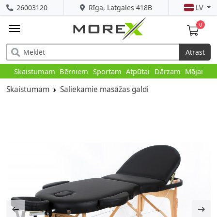
26003120
Rīga, Latgales 418B
LV
0
Atrast
Skaistumam
Bērniem
Sportam
Atpūtai
Dārzam
Mājai
Skaistumam
Saliekamie masāžas galdi