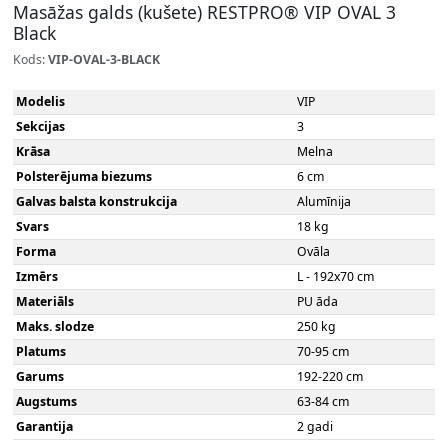
Masāžas galds (kušete) RESTPRO® VIP OVAL 3
Black
Kods:
VIP-OVAL-3-BLACK
Modelis
VIP
Sekcijas
3
Krāsa
Melna
Polsterējuma biezums
6 cm
Galvas balsta konstrukcija
Alumīnija
Svars
18 kg
Forma
Ovāla
Izmērs
L - 192x70 cm
Materiāls
PU āda
Maks. slodze
250 kg
Platums
70-95 cm
Garums
192-220 cm
Augstums
63-84 cm
Garantija
2 gadi