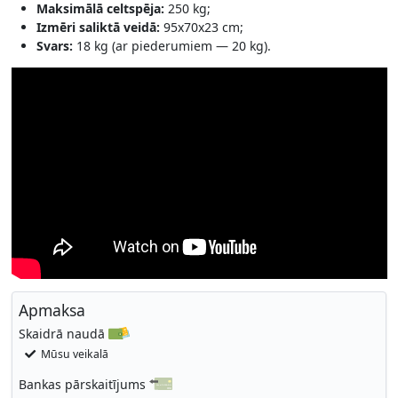
Maksimālā celtspēja:
250 kg;
Izmēri saliktā veidā:
95x70x23 cm;
Svars:
18 kg (ar piederumiem — 20 kg).
Apmaksa
Skaidrā naudā
Mūsu veikalā
Bankas pārskaitījums