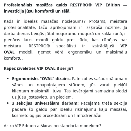
Profesionālais masāžas galds RESTPRO® VIP Edition —
investīcija jūsu komfortā un tēlā.
Kāds ir ideālas masāžas noslēpums? Protams, meistara
profesionalitāte, taču aprīkojumam ir izšķiroša nozīme. Ja
darba dienas beigās jūtat nogurumu mugurā un kakla zonā, ir
pienācis laiks mainīt galdu pret tādu, kas rūpējas par
meistaru. RESTPRO® speciālisti ir izstrādājuši
VIP
OVAL
modeli, ņemot vērā ergonomiku un maksimālu
komfortu.
Kāpēc izvēlēties VIP OVAL 3 sēriju?
Ergonomisks "OVAL" dizains:
Pateicoties sašaurinājumam
sānos un noapaļotajiem stūriem, jūs varat piekļūt
klientam maksimāli tuvu. Tas ievērojami samazina slodzi
uz jūsu jostasvietu un pleciem.
3 sekcijas universālam darbam:
Paceļamā trešā sekcija
padara šo galdu par ideālu risinājumu kāju masāžai,
kosmetoloģijas procedūrām un limfodrenāžai.
Ar ko VIP Edition atšķiras no standarta modeļiem?