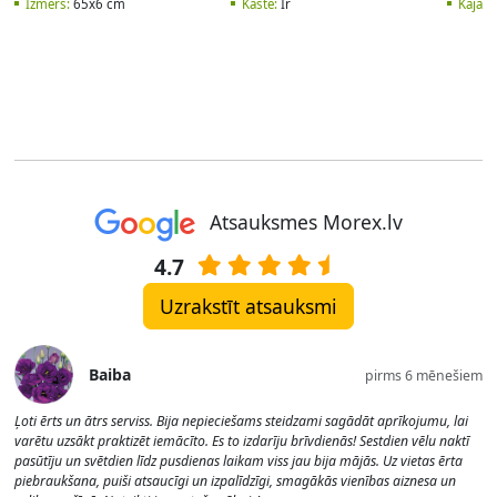
Izmērs:
65x6 cm
Kaste:
Ir
Kāja:
M
Atsauksmes Morex.lv
4.7
Uzrakstīt atsauksmi
Baiba
pirms 6 mēnešiem
Ļoti ērts un ātrs serviss. Bija nepieciešams steidzami sagādāt aprīkojumu, lai
varētu uzsākt praktizēt iemācīto. Es to izdarīju brīvdienās! Sestdien vēlu naktī
pasūtīju un svētdien līdz pusdienas laikam viss jau bija mājās. Uz vietas ērta
piebraukšana, puiši atsaucīgi un izpalīdzīgi, smagākās vienības aiznesa un