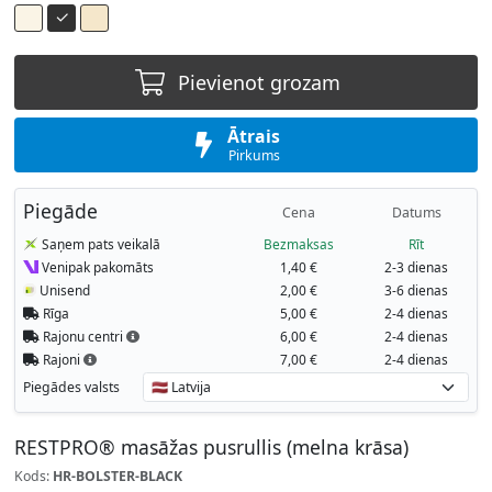
Pievienot grozam
Ātrais
Pirkums
Piegāde
Cena
Datums
Saņem pats veikalā
Bezmaksas
Rīt
Venipak pakomāts
1,40 €
2-3 dienas
Unisend
2,00 €
3-6 dienas
Rīga
5,00 €
2-4 dienas
Rajonu centri
6,00 €
2-4 dienas
Rajoni
7,00 €
2-4 dienas
Piegādes valsts
RESTPRO® masāžas pusrullis (melna krāsa)
Kods:
HR-BOLSTER-BLACK