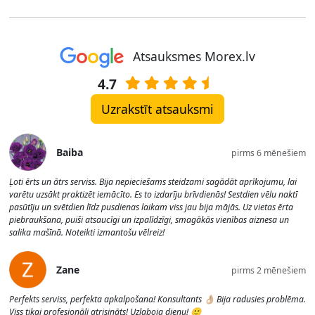
Atsauksmes Morex.lv
4.7
Uzrakstīt atsauksmi
Baiba
pirms 6 mēnešiem
Ļoti ērts un ātrs serviss. Bija nepieciešams steidzami sagādāt aprīkojumu, lai
varētu uzsākt praktizēt iemācīto. Es to izdarīju brīvdienās! Sestdien vēlu naktī
pasūtīju un svētdien līdz pusdienas laikam viss jau bija mājās. Uz vietas ērta
piebraukšana, puiši atsaucīgi un izpalīdzīgi, smagākās vienības aiznesa un
salika mašīnā. Noteikti izmantošu vēlreiz!
Zane
pirms 2 mēnešiem
Perfekts serviss, perfekta apkalpošana! Konsultants 👌🏼 Bija radusies problēma.
Viss tikai profesionāli atrisināts! Uzlaboja dienu! 🙂