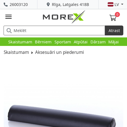
26003120
Rīga, Latgales 418B
LV
0
Atrast
Skaistumam
Bērniem
Sportam
Atpūtai
Dārzam
Mājai
Skaistumam
Aksesuāri un piederumi