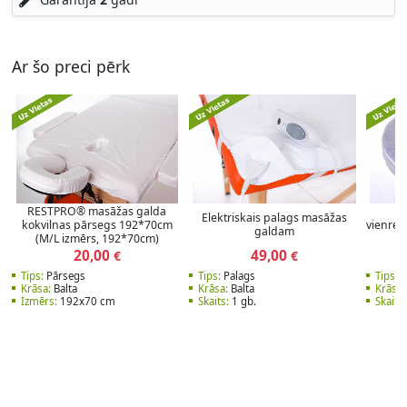
Ar šo preci pērk
RESTPRO® masāžas galda
Ku
Elektriskais palags masāžas
kokvilnas pārsegs 192*70cm
vienreiz
galdam
(M/L izmērs, 192*70cm)
20,00
49,00
€
€
Tips:
Pārsegs
Tips:
Palags
Tips:
P
Krāsa:
Balta
Krāsa:
Balta
Krāsa:
Izmērs:
192x70 cm
Skaits:
1 gb.
Skaits: