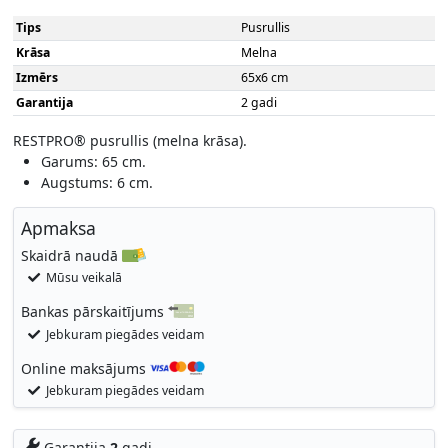
Tips
Pusrullis
Krāsa
Melna
Izmērs
65x6 cm
Garantija
2 gadi
RESTPRO® pusrullis (melna krāsa).
Garums: 65 cm.
Augstums: 6 cm.
Apmaksa
Skaidrā naudā
Mūsu veikalā
Bankas pārskaitījums
Jebkuram piegādes veidam
Online maksājums
Jebkuram piegādes veidam
Garantija
2
gadi