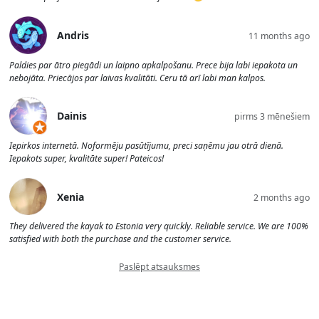
Andris
11 months ago
Paldies par ātro piegādi un laipno apkalpošanu. Prece bija labi iepakota un
nebojāta. Priecājos par laivas kvalitāti. Ceru tā arī labi man kalpos.
Dainis
pirms 3 mēnešiem
Iepirkos internetā. Noformēju pasūtījumu, preci saņēmu jau otrā dienā.
Iepakots super, kvalitāte super! Pateicos!
Xenia
2 months ago
They delivered the kayak to Estonia very quickly. Reliable service. We are 100%
satisfied with both the purchase and the customer service.
Paslēpt atsauksmes