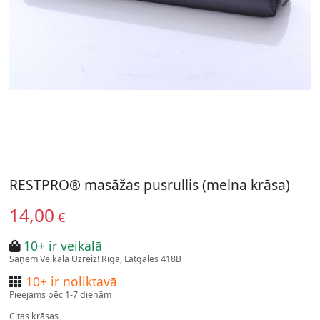
RESTPRO® masāžas pusrullis (melna krāsa)
14,00
€
10+ ir veikalā
Saņem Veikalā Uzreiz! Rīgā, Latgales 418B
10+ ir noliktavā
Pieejams pēc 1-7 dienām
Citas krāsas