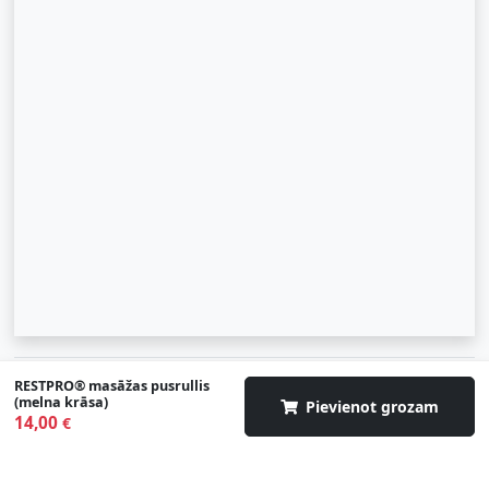
© 2007-2026 SIA "Zinva" | Morex.lv
RESTPRO® masāžas pusrullis
(melna krāsa)
Pievienot grozam
14,00
Uz augšu
€