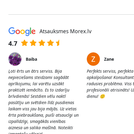
Atsauksmes Morex.lv
4.7
Baiba
Zane
Ļoti ērts un ātrs serviss. Bija
Perfekts serviss, perfekta
nepieciešams steidzami sagādāt
apkalpošana! Konsultants 
aprīkojumu, lai varētu uzsākt
radusies problēma. Viss t
praktizēt iemācīto. Es to izdarīju
profesionāli atrisināts! 
brīvdienās! Sestdien vēlu naktī
dienu! 🙂
pasūtīju un svētdien līdz pusdienas
laikam viss jau bija mājās. Uz vietas
ērta piebraukšana, puiši atsaucīgi un
izpalīdzīgi, smagākās vienības
aiznesa un salika mašīnā. Noteikti
izmantošu vēlreiz!