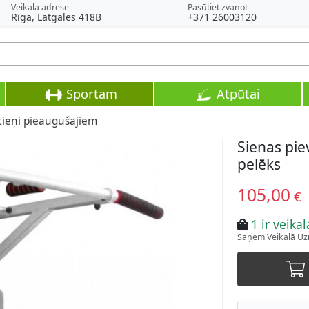
Veikala adrese
Pasūtiet zvanot
Rīga, Latgales 418B
+371 26003120
Sportam
Atpūtai
stieņi pieaugušajiem
Sienas pie
pelēks
105,00
€
1 ir veikal
Saņem Veikalā Uzr