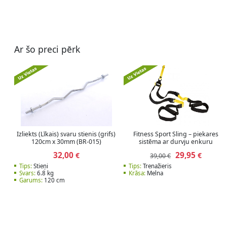
Ar šo preci pērk
Izliekts (Līkais) svaru stienis (grifs)
Fitness Sport Sling – piekares
120cm x 30mm (BR-015)
sistēma ar durvju enkuru
32,00
29,95
€
€
39,00 €
Tips:
Stieņi
Tips:
Trenažieris
Svars:
6.8 kg
Krāsa:
Melna
Garums:
120 cm