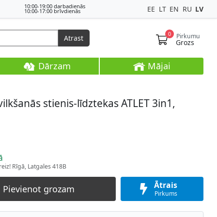
10:00-19:00 darbadienās
EE
LT
EN
RU
LV
10:00-17:00 brīvdienās
0
Pirkumu
Atrast
Grozs
Dārzam
Mājai
vilkšanās stienis-līdztekas ATLET 3in1,
ā
eiz! Rīgā, Latgales 418B
Ātrais
Pievienot grozam
Pirkums