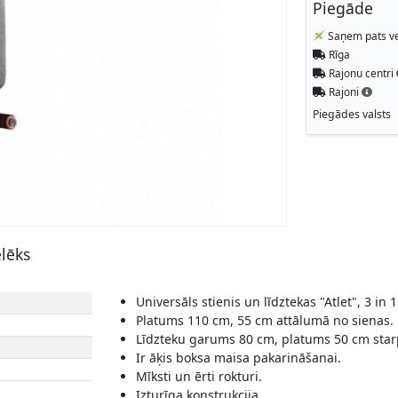
Piegāde
Saņem pats ve
Rīga
Rajonu centri
Rajoni
Piegādes valsts
elēks
Universāls stienis un līdztekas "Atlet", 3 in 1
Platums 110 cm, 55 cm attālumā no sienas.
Līdzteku garums 80 cm, platums 50 cm star
Ir āķis boksa maisa pakarināšanai.
Mīksti un ērti rokturi.
Izturīga konstrukcija.