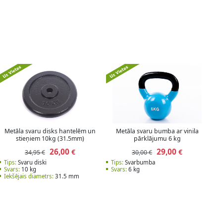
Metāla svaru disks hantelēm un
Metāla svaru bumba ar vinila
stieņiem 10kg (31.5mm)
pārklājumu 6 kg
26,00
29,00
€
€
34,95 €
30,00 €
Tips:
Svaru diski
Tips:
Svarbumba
Svars:
10 kg
Svars:
6 kg
Iekšējais diametrs:
31.5 mm