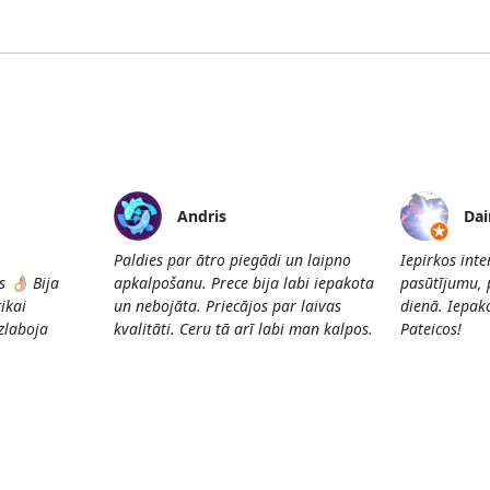
Andris
Dai
Paldies par ātro piegādi un laipno
Iepirkos int
👌🏼 Bija
apkalpošanu. Prece bija labi iepakota
pasūtījumu, 
ikai
un nebojāta. Priecājos par laivas
dienā. Iepako
Uzlaboja
kvalitāti. Ceru tā arī labi man kalpos.
Pateicos!