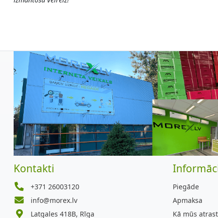
Kontakti
Informāci
+371 26003120
Piegāde
info@morex.lv
Apmaksa
Latgales 418B, Rīga
Kā mūs atrast