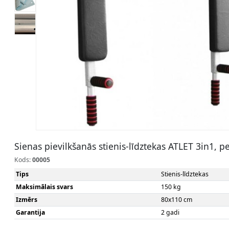
Sienas pievilkšanās stienis-līdztekas ATLET 3in1, p
Kods:
00005
Tips
Stienis-līdztekas
Maksimālais svars
150 kg
Izmērs
80x110 cm
Garantija
2 gadi