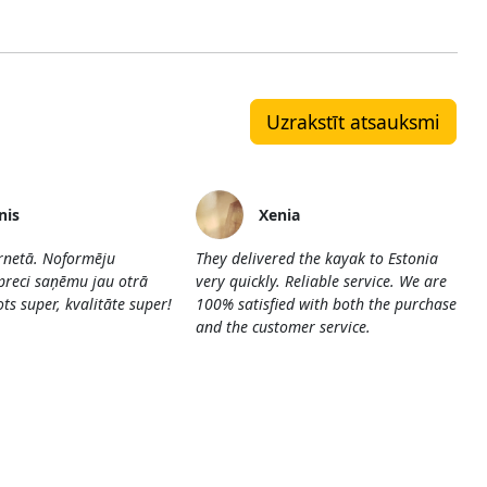
Uzrakstīt atsauksmi
nis
Xenia
ernetā. Noformēju
They delivered the kayak to Estonia
preci saņēmu jau otrā
very quickly. Reliable service. We are
ts super, kvalitāte super!
100% satisfied with both the purchase
and the customer service.