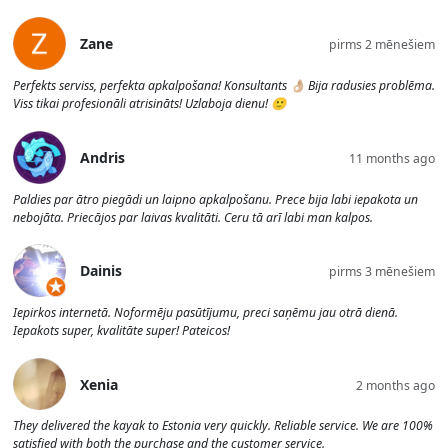
Zane
pirms 2 mēnešiem
Perfekts serviss, perfekta apkalpošana! Konsultants 👌🏼 Bija radusies problēma.
Viss tikai profesionāli atrisināts! Uzlaboja dienu! 🙂
Andris
11 months ago
Paldies par ātro piegādi un laipno apkalpošanu. Prece bija labi iepakota un
nebojāta. Priecājos par laivas kvalitāti. Ceru tā arī labi man kalpos.
Dainis
pirms 3 mēnešiem
Iepirkos internetā. Noformēju pasūtījumu, preci saņēmu jau otrā dienā.
Iepakots super, kvalitāte super! Pateicos!
Xenia
2 months ago
They delivered the kayak to Estonia very quickly. Reliable service. We are 100%
satisfied with both the purchase and the customer service.