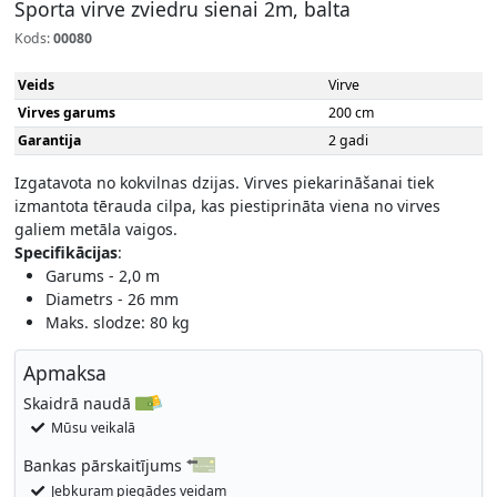
Sporta virve zviedru sienai 2m, balta
Kods:
00080
Veids
Virve
Virves garums
200 cm
Garantija
2 gadi
Izgatavota no kokvilnas dzijas. Virves piekarināšanai tiek
izmantota tērauda cilpa, kas piestiprināta viena no virves
galiem metāla vaigos.
Specifikācijas
:
Garums - 2,0 m
Diametrs - 26 mm
Maks. slodze: 80 kg
Apmaksa
Skaidrā naudā
Mūsu veikalā
Bankas pārskaitījums
Jebkuram piegādes veidam