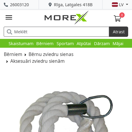
26003120
Rīga, Latgales 418B
LV
0
Atrast
Skaistumam
Bērniem
Sportam
Atpūtai
Dārzam
Mājai
Bērniem
Bērnu zviedru sienas
Aksesuāri zviedru sienām