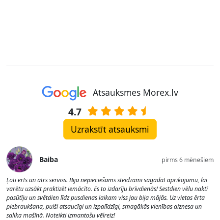
Atsauksmes Morex.lv
4.7
Uzrakstīt atsauksmi
Baiba
pirms 6 mēnešiem
Ļoti ērts un ātrs serviss. Bija nepieciešams steidzami sagādāt aprīkojumu, lai
varētu uzsākt praktizēt iemācīto. Es to izdarīju brīvdienās! Sestdien vēlu naktī
pasūtīju un svētdien līdz pusdienas laikam viss jau bija mājās. Uz vietas ērta
piebraukšana, puiši atsaucīgi un izpalīdzīgi, smagākās vienības aiznesa un
salika mašīnā. Noteikti izmantošu vēlreiz!