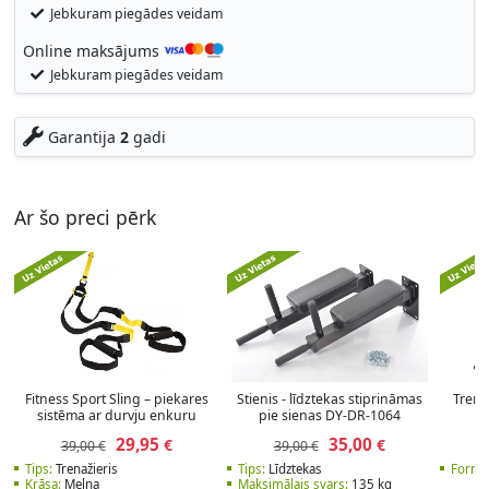
Jebkuram piegādes veidam
Online maksājums
Jebkuram piegādes veidam
Garantija
2
gadi
Ar šo preci pērk
Fitness Sport Sling – piekares
Stienis - līdztekas stiprināmas
Trena
sistēma ar durvju enkuru
pie sienas DY-DR-1064
29,95
35,00
€
€
39,00 €
39,00 €
Tips:
Trenažieris
Tips:
Līdztekas
Forma
Krāsa:
Melna
Maksimālais svars:
135 kg