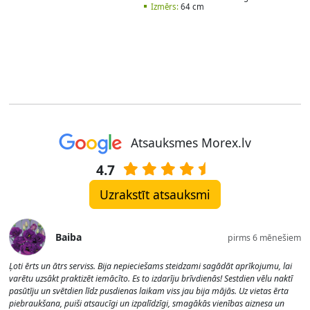
Izmērs:
64 cm
Atsauksmes Morex.lv
4.7
Uzrakstīt atsauksmi
Baiba
pirms 6 mēnešiem
Ļoti ērts un ātrs serviss. Bija nepieciešams steidzami sagādāt aprīkojumu, lai
varētu uzsākt praktizēt iemācīto. Es to izdarīju brīvdienās! Sestdien vēlu naktī
pasūtīju un svētdien līdz pusdienas laikam viss jau bija mājās. Uz vietas ērta
piebraukšana, puiši atsaucīgi un izpalīdzīgi, smagākās vienības aiznesa un