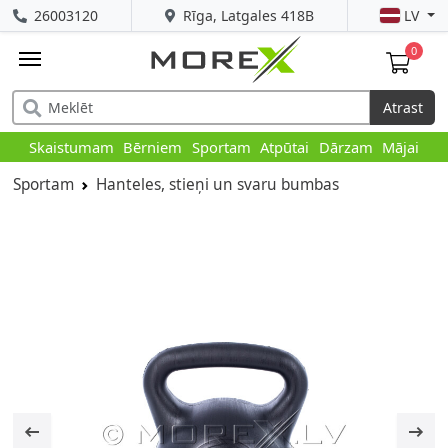
26003120
Rīga, Latgales 418B
LV
0
Atrast
Skaistumam
Bērniem
Sportam
Atpūtai
Dārzam
Mājai
Sportam
Hanteles, stieņi un svaru bumbas