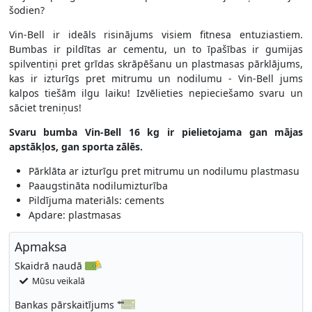
šodien?
Vin-Bell ir ideāls risinājums visiem fitnesa entuziastiem.
Bumbas ir pildītas ar cementu, un to īpašības ir gumijas
spilventiņi pret grīdas skrāpēšanu un plastmasas pārklājums,
kas ir izturīgs pret mitrumu un nodilumu - Vin-Bell jums
kalpos tiešām ilgu laiku! Izvēlieties nepieciešamo svaru un
sāciet treniņus!
Svaru bumba Vin-Bell 16 kg ir pielietojama gan mājas
apstākļos, gan sporta zālēs.
Pārklāta ar izturīgu pret mitrumu un nodilumu plastmasu
Paaugstināta nodilumizturība
Pildījuma materiāls: cements
Apdare: plastmasas
Apmaksa
Skaidrā naudā
Mūsu veikalā
Bankas pārskaitījums