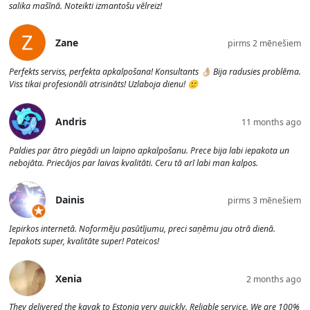
salika mašīnā. Noteikti izmantošu vēlreiz!
Zane
pirms 2 mēnešiem
Perfekts serviss, perfekta apkalpošana! Konsultants 👌🏼 Bija radusies problēma.
Viss tikai profesionāli atrisināts! Uzlaboja dienu! 🙂
Andris
11 months ago
Paldies par ātro piegādi un laipno apkalpošanu. Prece bija labi iepakota un
nebojāta. Priecājos par laivas kvalitāti. Ceru tā arī labi man kalpos.
Dainis
pirms 3 mēnešiem
Iepirkos internetā. Noformēju pasūtījumu, preci saņēmu jau otrā dienā.
Iepakots super, kvalitāte super! Pateicos!
Xenia
2 months ago
They delivered the kayak to Estonia very quickly. Reliable service. We are 100%