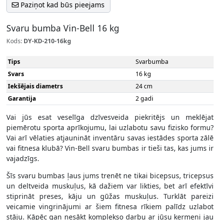
Paziņot kad būs pieejams
Svaru bumba Vin-Bell 16 kg
Kods:
DY-KD-210-16kg
Tips
Svarbumba
Svars
16 kg
Iekšējais diametrs
24 cm
Garantija
2 gadi
Vai jūs esat veselīga dzīvesveida piekritējs un meklējat
piemērotu sporta aprīkojumu, lai uzlabotu savu fizisko formu?
Vai arī vēlaties atjaunināt inventāru savas iestādes sporta zālē
vai fitnesa klubā? Vin-Bell svaru bumbas ir tieši tas, kas jums ir
vajadzīgs.
Šīs svaru bumbas ļaus jums trenēt ne tikai bicepsus, tricepsus
un deltveida muskuļus, kā dažiem var likties, bet arī efektīvi
stiprināt preses, kāju un gūžas muskuļus. Turklāt pareizi
veicamie vingrinājumi ar šiem fitnesa rīkiem palīdz uzlabot
stāju. Kāpēc gan nesākt komplekso darbu ar jūsu ķermeni jau