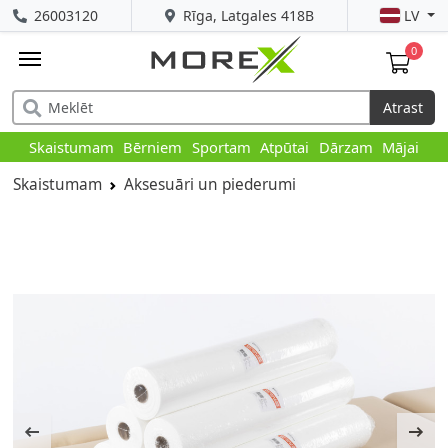
26003120
Rīga, Latgales 418B
LV
0
Atrast
Skaistumam
Bērniem
Sportam
Atpūtai
Dārzam
Mājai
Skaistumam
Aksesuāri un piederumi