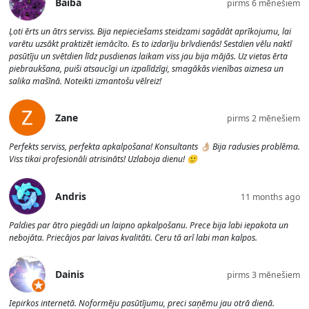
Baiba
pirms 6 mēnešiem
Ļoti ērts un ātrs serviss. Bija nepieciešams steidzami sagādāt aprīkojumu, lai
varētu uzsākt praktizēt iemācīto. Es to izdarīju brīvdienās! Sestdien vēlu naktī
pasūtīju un svētdien līdz pusdienas laikam viss jau bija mājās. Uz vietas ērta
piebraukšana, puiši atsaucīgi un izpalīdzīgi, smagākās vienības aiznesa un
salika mašīnā. Noteikti izmantošu vēlreiz!
Zane
pirms 2 mēnešiem
Perfekts serviss, perfekta apkalpošana! Konsultants 👌🏼 Bija radusies problēma.
Viss tikai profesionāli atrisināts! Uzlaboja dienu! 🙂
Andris
11 months ago
Paldies par ātro piegādi un laipno apkalpošanu. Prece bija labi iepakota un
nebojāta. Priecājos par laivas kvalitāti. Ceru tā arī labi man kalpos.
Dainis
pirms 3 mēnešiem
Iepirkos internetā. Noformēju pasūtījumu, preci saņēmu jau otrā dienā.