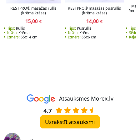
Meis
RESTPRO® masāžas rullis
RESTPRO® masāžas pusrullis
Round
(krēma krāsa)
(krēma krāsa)
15,00
14,00
€
€
Tips:
Rullis
Tips:
Pusrullis
Tips:
M
Krāsa:
Krēma
Krāsa:
Krēma
Sēdekl
Izmērs:
65x14 cm
Izmērs:
65x6 cm
Kāja:
P
Atsauksmes Morex.lv
4.7
Uzrakstīt atsauksmi