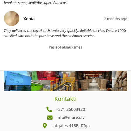
Iepakots super, kvalitāte super! Pateicos!
Xenia
2 months ago
They delivered the kayak to Estonia very quickly. Reliable service. We are 100%
satisfied with both the purchase and the customer service.
Paslēpt atsauksmes
Kontakti
+371 26003120
info@morex.lv
Latgales 418B, Rīga