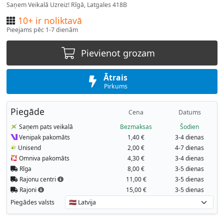
Saņem Veikalā Uzreiz! Rīgā, Latgales 418B
10+ ir noliktavā
Pieejams pēc 1-7 dienām
Pievienot grozam
Ātrais
Pirkums
Piegāde
Cena
Datums
Saņem pats veikalā
Bezmaksas
Šodien
Venipak pakomāts
1,40 €
3-4 dienas
Unisend
2,00 €
4-7 dienas
Omniva pakomāts
4,30 €
3-4 dienas
Rīga
8,00 €
3-5 dienas
Rajonu centri
11,00 €
3-5 dienas
Rajoni
15,00 €
3-5 dienas
Piegādes valsts