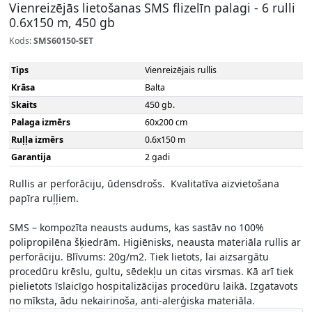
Vienreizējās lietošanas SMS flizelīn palagi - 6 rulli
0.6x150 m, 450 gb
Kods:
SMS60150-SET
Tips
Vienreizējais rullis
Krāsa
Balta
Skaits
450 gb.
Palaga izmērs
60x200 cm
Ruļļa izmērs
0.6x150 m
Garantija
2 gadi
Rullis ar perforāciju, ūdensdrošs. Kvalitatīva aizvietošana
papīra ruļļiem.
SMS – kompozīta neausts audums, kas sastāv no 100%
polipropilēna šķiedrām. Higiēnisks, neausta materiāla rullis ar
perforāciju. Blīvums: 20g/m2. Tiek lietots, lai aizsargātu
procedūru krēslu, gultu, sēdekļu un citas virsmas. Kā arī tiek
pielietots īslaicīgo hospitalizācijas procedūru laikā. Izgatavots
no mīksta, ādu nekairinoša, anti-alerģiska materiāla.