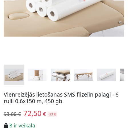
Vienreizējās lietošanas SMS flizelīn palagi - 6
rulli 0.6x150 m, 450 gb
72,50
€
93,00 €
-23 %
8 ir veikalā