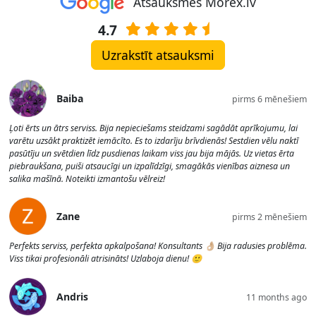
Atsauksmes Morex.lv
4.7
Uzrakstīt atsauksmi
Baiba
pirms 6 mēnešiem
Ļoti ērts un ātrs serviss. Bija nepieciešams steidzami sagādāt aprīkojumu, lai
varētu uzsākt praktizēt iemācīto. Es to izdarīju brīvdienās! Sestdien vēlu naktī
pasūtīju un svētdien līdz pusdienas laikam viss jau bija mājās. Uz vietas ērta
piebraukšana, puiši atsaucīgi un izpalīdzīgi, smagākās vienības aiznesa un
salika mašīnā. Noteikti izmantošu vēlreiz!
Zane
pirms 2 mēnešiem
Perfekts serviss, perfekta apkalpošana! Konsultants 👌🏼 Bija radusies problēma.
Viss tikai profesionāli atrisināts! Uzlaboja dienu! 🙂
Andris
11 months ago