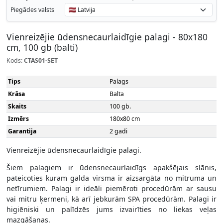
Piegādes valsts
Vienreizējie ūdensnecaurlaidīgie palagi - 80x180
cm, 100 gb (balti)
Kods:
CTAS01-SET
Tips
Palags
Krāsa
Balta
Skaits
100 gb.
Izmērs
180x80 cm
Garantija
2 gadi
Vienreizējie ūdensnecaurlaidīgie palagi.
Šiem palagiem ir ūdensnecaurlaidīgs apakšējais slānis,
pateicoties kuram galda virsma ir aizsargāta no mitruma un
netīrumiem. Palagi ir ideāli piemēroti procedūrām ar sausu
vai mitru ķermeni, kā arī jebkurām SPA procedūrām. Palagi ir
higiēniski un palīdzēs jums izvairīties no liekas veļas
mazgāšanas.