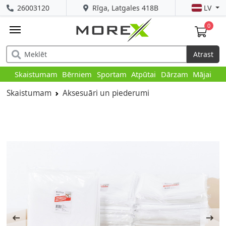
26003120
Rīga, Latgales 418B
LV
0
Atrast
Skaistumam
Bērniem
Sportam
Atpūtai
Dārzam
Mājai
Skaistumam
Aksesuāri un piederumi