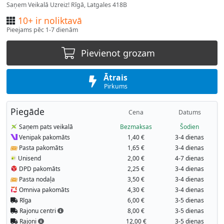
Saņem Veikalā Uzreiz! Rīgā, Latgales 418B
10+ ir noliktavā
Pieejams pēc 1-7 dienām
Pievienot grozam
Ātrais
Pirkums
Piegāde
Cena
Datums
Saņem pats veikalā
Bezmaksas
Šodien
Venipak pakomāts
1,40 €
3-4 dienas
Pasta pakomāts
1,65 €
3-4 dienas
Unisend
2,00 €
4-7 dienas
DPD pakomāts
2,25 €
3-4 dienas
Pasta nodaļa
3,50 €
3-4 dienas
Omniva pakomāts
4,30 €
3-4 dienas
Rīga
6,00 €
3-5 dienas
Rajonu centri
8,00 €
3-5 dienas
Rajoni
12,00 €
3-5 dienas