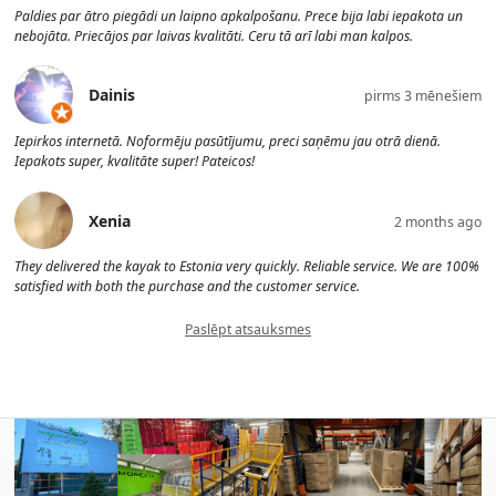
Paldies par ātro piegādi un laipno apkalpošanu. Prece bija labi iepakota un
nebojāta. Priecājos par laivas kvalitāti. Ceru tā arī labi man kalpos.
Dainis
pirms 3 mēnešiem
Iepirkos internetā. Noformēju pasūtījumu, preci saņēmu jau otrā dienā.
Iepakots super, kvalitāte super! Pateicos!
Xenia
2 months ago
They delivered the kayak to Estonia very quickly. Reliable service. We are 100%
satisfied with both the purchase and the customer service.
Paslēpt atsauksmes