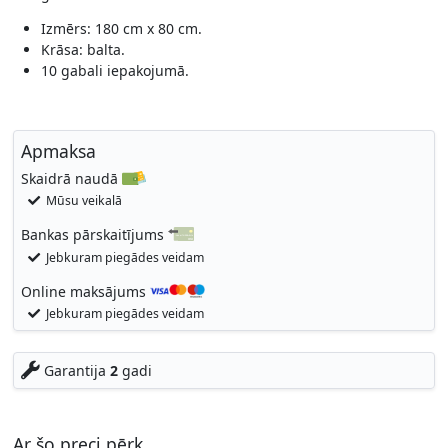
Izmērs: 180 cm x 80 cm.
Krāsa: balta.
10 gabali iepakojumā.
Apmaksa
Skaidrā naudā
Mūsu veikalā
Bankas pārskaitījums
Jebkuram piegādes veidam
Online maksājums
Jebkuram piegādes veidam
Garantija
2
gadi
Ar šo preci pērk