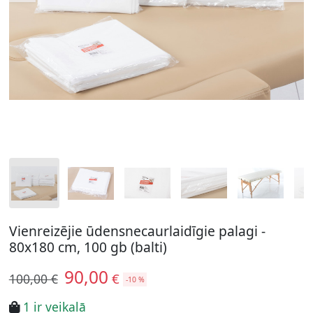
Vienreizējie ūdensnecaurlaidīgie palagi -
80x180 cm, 100 gb (balti)
90,00
€
100,00 €
-10 %
1 ir veikalā