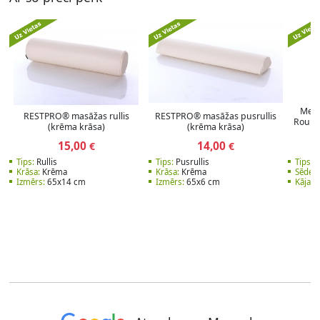
Meis
RESTPRO® masāžas rullis
RESTPRO® masāžas pusrullis
Round
(krēma krāsa)
(krēma krāsa)
15,00
14,00
€
€
Tips:
Rullis
Tips:
Pusrullis
Tips:
M
Krāsa:
Krēma
Krāsa:
Krēma
Sēdekl
Izmērs:
65x14 cm
Izmērs:
65x6 cm
Kāja:
P