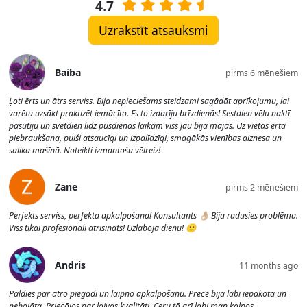
4.7
Uzrakstīt atsauksmi
Baiba
pirms 6 mēnešiem
Ļoti ērts un ātrs serviss. Bija nepieciešams steidzami sagādāt aprīkojumu, lai
varētu uzsākt praktizēt iemācīto. Es to izdarīju brīvdienās! Sestdien vēlu naktī
pasūtīju un svētdien līdz pusdienas laikam viss jau bija mājās. Uz vietas ērta
piebraukšana, puiši atsaucīgi un izpalīdzīgi, smagākās vienības aiznesa un
salika mašīnā. Noteikti izmantošu vēlreiz!
Zane
pirms 2 mēnešiem
Perfekts serviss, perfekta apkalpošana! Konsultants 👌🏼 Bija radusies problēma.
Viss tikai profesionāli atrisināts! Uzlaboja dienu! 🙂
Andris
11 months ago
Paldies par ātro piegādi un laipno apkalpošanu. Prece bija labi iepakota un
nebojāta. Priecājos par laivas kvalitāti. Ceru tā arī labi man kalpos.