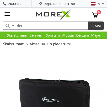
26003120
Rīga, Latgales 418B
LV
0
Atrast
Skaistumam
Bērniem
Sportam
Atpūtai
Dārzam
Mājai
Skaistumam
Aksesuāri un piederumi