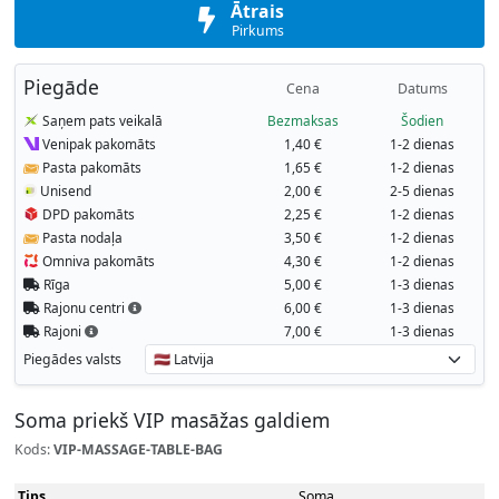
Ātrais
Pirkums
Piegāde
Cena
Datums
Saņem pats veikalā
Bezmaksas
Šodien
Venipak pakomāts
1,40 €
1-2 dienas
Pasta pakomāts
1,65 €
1-2 dienas
Unisend
2,00 €
2-5 dienas
DPD pakomāts
2,25 €
1-2 dienas
Pasta nodaļa
3,50 €
1-2 dienas
Omniva pakomāts
4,30 €
1-2 dienas
Rīga
5,00 €
1-3 dienas
Rajonu centri
6,00 €
1-3 dienas
Rajoni
7,00 €
1-3 dienas
Piegādes valsts
Soma priekš VIP masāžas galdiem
Kods:
VIP-MASSAGE-TABLE-BAG
Tips
Soma