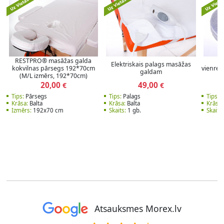
RESTPRO® masāžas galda
Ku
Elektriskais palags masāžas
kokvilnas pārsegs 192*70cm
vienreiz
galdam
(M/L izmērs, 192*70cm)
20,00
49,00
€
€
Tips:
Pārsegs
Tips:
Palags
Tips:
P
Krāsa:
Balta
Krāsa:
Balta
Krāsa:
Izmērs:
192x70 cm
Skaits:
1 gb.
Skaits:
Atsauksmes Morex.lv