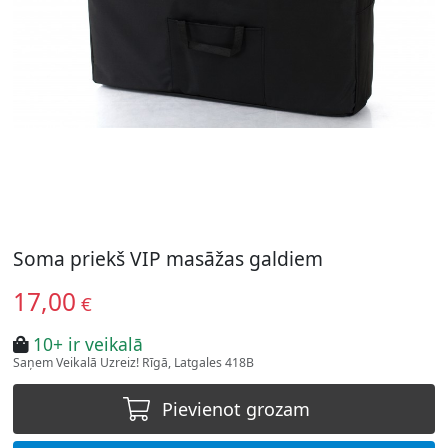
Soma priekš VIP masāžas galdiem
17,00
€
10+ ir veikalā
Saņem Veikalā Uzreiz! Rīgā, Latgales 418B
Pievienot grozam